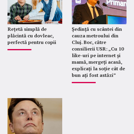
Rețetă simplă de
Ședință cu scântei din
plăcintă cu dovleac,
cauza metroului din
perfectă pentru copii
Cluj. Boc, către
consilierii USR: „Cu 10
like-uri pe internet și
mamă, mergeți acasă,
explicați la soție cât de
bun ați fost astăzi”