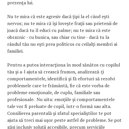
prezenţa lui.
Nu te mira că este agresiv dacă ţipi la el când eşti
nervos; nu te mira că îşi loveşte fraţii sau prietenii de
joacă dacă tu îl educi cu palme; nu te mira că este
obraznic - cu bunica, sau chiar cu tine - dacă tu la
rândul tău nu eşti prea politicos cu ceilalţi membri ai
familiei.
Pentru a putea interacţiona în mod sănătos cu copilul
tău şi a-l ajuta să crească frumos, analizează-ţi
comportamentele, identifică şi fă eforturi să rezolvi
problemele care te frământă, fie că este vorba de
probleme emoţionale, de cuplu, familiale sau
profesionale. Nu uita: emoţiile şi comportamentele
tale vor fi preluate de copil, într-o formă sau alta.
Consilierea parentală şi sfatul specialiştilor te pot
ajuta să treci mai uşor peste astfel de probleme. Se pot
găsi inclusiv soluţii accesibile, precum serviciile