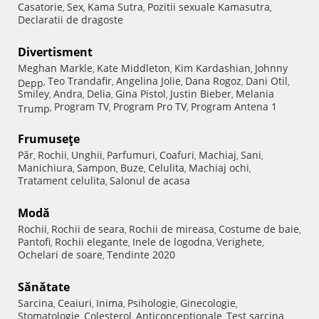
Casatorie
Sex
Kama Sutra
Pozitii sexuale Kamasutra
,
,
,
,
Declaratii de dragoste
Divertisment
Meghan Markle
Kate Middleton
Kim Kardashian
Johnny
,
,
,
Teo Trandafir
Angelina Jolie
Dana Rogoz
Dani Otil
Depp
,
,
,
,
,
Smiley
Andra
Delia
Gina Pistol
Justin Bieber
Melania
,
,
,
,
,
Program TV
Program Pro TV
Program Antena 1
Trump
,
,
,
Frumuseţe
Păr
Rochii
Unghii
Parfumuri
Coafuri
Machiaj
Sani
,
,
,
,
,
,
,
Manichiura
Sampon
Buze
Celulita
Machiaj ochi
,
,
,
,
,
Tratament celulita
Salonul de acasa
,
Modă
Rochii
Rochii de seara
Rochii de mireasa
Costume de baie
,
,
,
,
Pantofi
Rochii elegante
Inele de logodna
Verighete
,
,
,
,
Ochelari de soare
Tendinte 2020
,
Sănătate
Sarcina
Ceaiuri
Inima
Psihologie
Ginecologie
,
,
,
,
,
Stomatologie
Colesterol
Anticonceptionale
Test sarcina
,
,
,
,