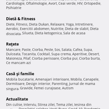
Cardiologie
Oftalmologie
Avort
Ceai verde
HIV
Ortopedie
,
,
,
,
,
,
Psihiatrie
Dietă & Fitness
Diete
Fitness
Dieta Dukan
Relaxare
Yoga
Intretinere
,
,
,
,
,
,
Aerobic
Exercitii abdomen
Nutritie
Dieta de slabit
Dieta
,
,
,
,
Silueta
Dieta ketogenica
Sala de acasa
disociata
,
,
,
Reţete
Mancare
Paste
Ciorba
Peste
Sos
Salata
Cafea
Supa
,
,
,
,
,
,
,
,
Dulceata
Tocanita
Cocktail
Supa crema
Aperitive
Desert
,
,
,
,
,
,
Maioneza
Pilaf
Ciorba perisoare
Ciorba pui
Ciorba burta
,
,
,
,
,
Ce mancam azi
Casă şi familie
Mobila bucatarie
Amenajari interioare
Mobila
Canapele
,
,
,
,
Dormitoare
Design interior
Parenting
Jurnal de mama
,
,
,
Gravide
Femei curajoase
Autism
singura
,
,
,
Actualitate
Din culise
Interviu
Stirea zilei
Tema zilei
Iesirea din
,
,
,
,
Despărţiri celebre
Vesti Bune
Covid-19
Pandemie