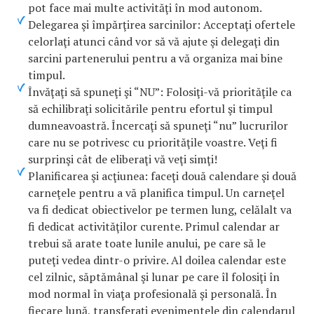
pot face mai multe activităţi în mod autonom.
Delegarea şi împărţirea sarcinilor: Acceptaţi ofertele
celorlaţi atunci când vor să vă ajute şi delegaţi din
sarcini partenerului pentru a vă organiza mai bine
timpul.
Învăţaţi să spuneţi şi “NU”: Folosiţi-vă priorităţile ca
să echilibraţi solicitările pentru efortul şi timpul
dumneavoastră. Încercaţi să spuneţi “nu” lucrurilor
care nu se potrivesc cu priorităţile voastre. Veţi fi
surprinşi cât de eliberaţi vă veţi simţi!
Planificarea şi acţiunea: faceţi două calendare şi două
carneţele pentru a vă planifica timpul. Un carneţel
va fi dedicat obiectivelor pe termen lung, celălalt va
fi dedicat activităţilor curente. Primul calendar ar
trebui să arate toate lunile anului, pe care să le
puteţi vedea dintr-o privire. Al doilea calendar este
cel zilnic, săptămânal şi lunar pe care îl folosiţi în
mod normal în viaţa profesională şi personală. În
fiecare lună, transferaţi evenimentele din calendarul