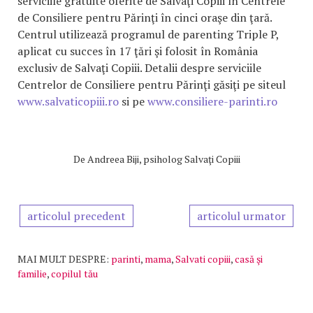
serviciile gratuite oferite de Salvaţi Copiii în Centrele
de Consiliere pentru Părinţi în cinci oraşe din ţară.
Centrul utilizează programul de parenting Triple P,
aplicat cu succes în 17 ţări şi folosit în România
exclusiv de Salvaţi Copiii. Detalii despre serviciile
Centrelor de Consiliere pentru Părinţi găsiţi pe siteul
www.salvaticopiii.ro
si pe
www.consiliere-parinti.ro
De
Andreea Biji, psiholog Salvaţi Copiii
articolul precedent
articolul urmator
MAI MULT DESPRE:
parinti
,
mama
,
Salvati copiii
,
casă şi
familie
,
copilul tău