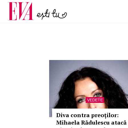
menopauză și când ar t
Carieră
la medic
Actualitate
VEDETE
Diva contra preoților:
Mihaela Rădulescu atacă