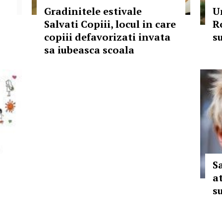
Gradinitele estivale
U
Salvati Copiii, locul in care
R
copiii defavorizati invata
s
sa iubeasca scoala
S
a
s