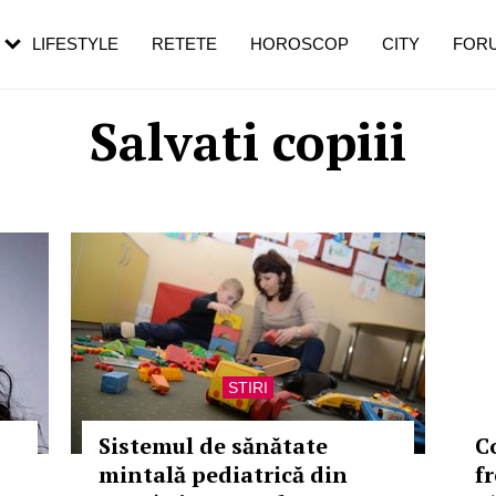
rebui să mergi
și 60 de ani. De ce te trezești mai des
pe măsură ce înaintezi în vârstă
LIFESTYLE
RETETE
HOROSCOP
CITY
FOR
Salvati copiii
STIRI
Sistemul de sănătate
Co
mintală pediatrică din
fr