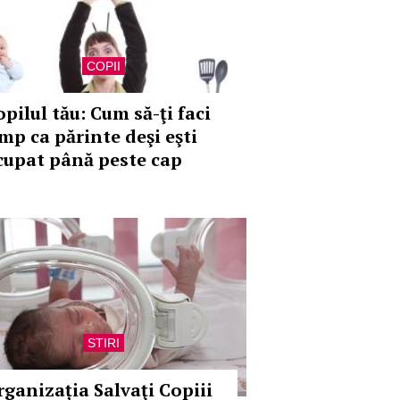
COPII
pilul tău: Cum să-ţi faci
imp ca părinte deşi eşti
cupat până peste cap
STIRI
rganizația Salvaţi Copiii