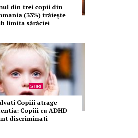
nul din trei copii din
omania (33%) trăieşte
ub limita sărăciei
STIRI
alvati Copiii atrage
tentia: Copiii cu ADHD
unt discriminati