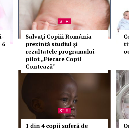
STIRI
ă-
Salvaţi Copiii România
Co
 6
prezintă studiul şi
t
rezultatele programului-
o
pilot „Fiecare Copil
Contează”
STIRI
1 din 4 copii suferă de
O