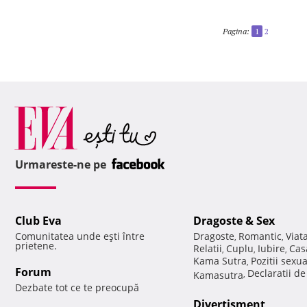
Pagina:
1
2
Urmareste-ne pe
Club Eva
Dragoste & Sex
Comunitatea unde eşti între
Dragoste
Romantic
Viat
,
,
prietene.
Relatii
Cuplu
Iubire
Cas
,
,
,
Kama Sutra
Pozitii sexu
,
Forum
Declaratii d
Kamasutra
,
Dezbate tot ce te preocupă
Divertisment