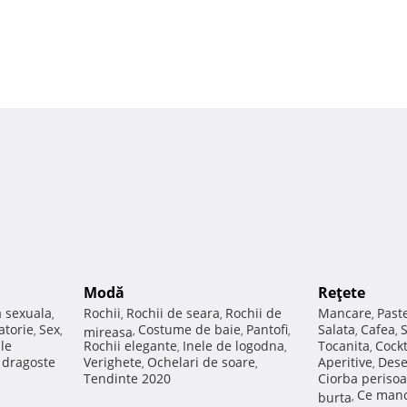
Modă
Reţete
a sexuala
Rochii
Rochii de seara
Rochii de
Mancare
Past
,
,
,
,
atorie
Sex
Costume de baie
Pantofi
Salata
Cafea
,
,
mireasa
,
,
,
,
,
ale
Rochii elegante
Inele de logodna
Tocanita
Cockt
,
,
,
e dragoste
Verighete
Ochelari de soare
Aperitive
Dese
,
,
,
Tendinte 2020
Ciorba perisoa
Ce manc
burta
,