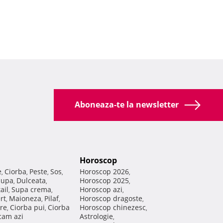
Aboneaza-te la newsletter
Horoscop
e
Ciorba
Peste
Sos
Horoscop 2026
,
,
,
,
,
Supa
Dulceata
Horoscop 2025
,
,
,
ail
Supa crema
Horoscop azi
,
,
,
rt
Maioneza
Pilaf
Horoscop dragoste
,
,
,
,
re
Ciorba pui
Ciorba
Horoscop chinezesc
,
,
,
am azi
Astrologie
,