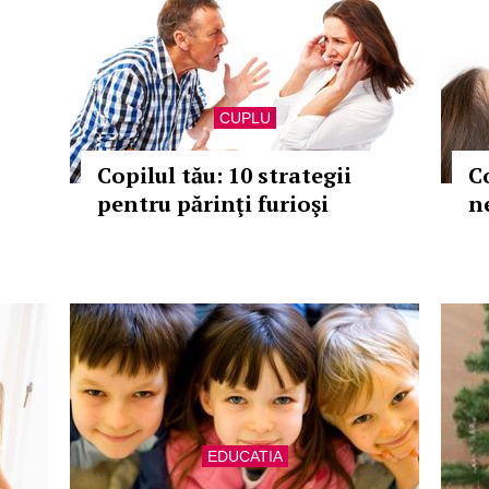
CUPLU
Copilul tău: 10 strategii
Co
pentru părinţi furioşi
n
EDUCATIA