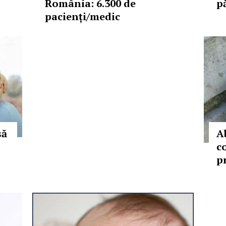
România: 6.300 de
pă
pacienți/medic
să
A
co
p