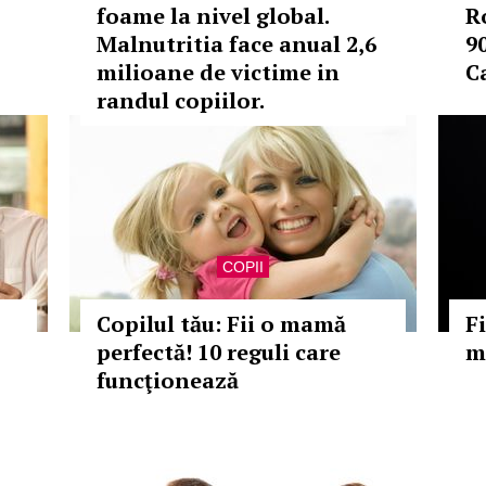
foame la nivel global.
R
Malnutritia face anual 2,6
9
milioane de victime in
C
randul copiilor.
COPII
Copilul tău: Fii o mamă
F
perfectă! 10 reguli care
m
funcţionează