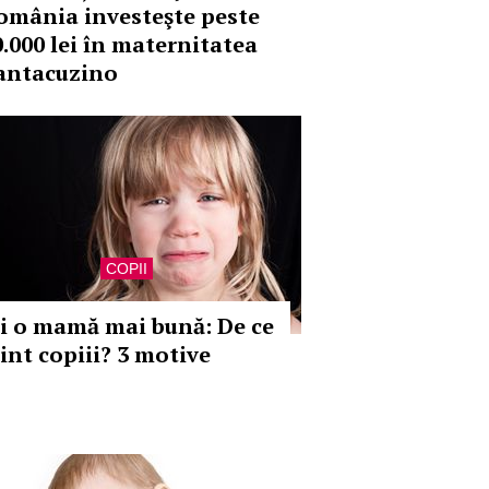
omânia investeşte peste
0.000 lei în maternitatea
antacuzino
COPII
ii o mamă mai bună: De ce
int copiii? 3 motive