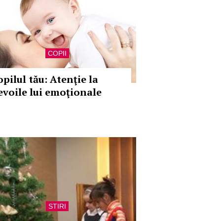
COPII
pilul tău: Atenţie la
evoile lui emoţionale
STIRI