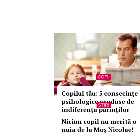
COPII
Copilul tău: 5 consecinţe
psihologice produse de
STIRI
indiferenţa părinţilor
Niciun copil nu merită o
nuia de la Moş Nicolae!