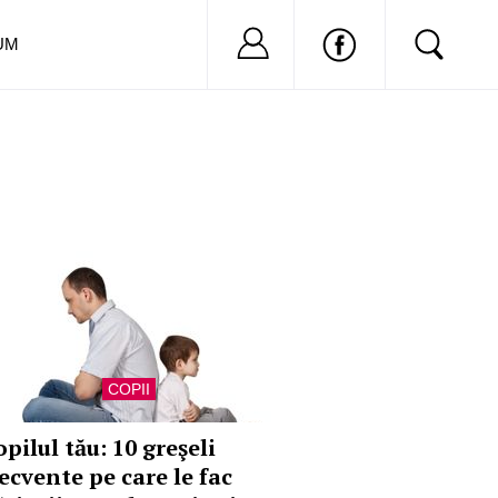
Nu ai cont?
Inregistreaza-
UM
COPII
pilul tău: 10 greşeli
ecvente pe care le fac