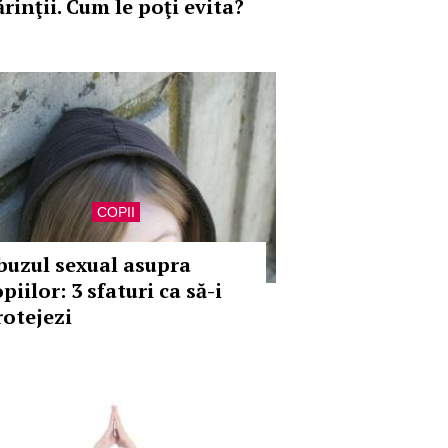
rinţii. Cum le poţi evita?
COPII
buzul sexual asupra
piilor: 3 sfaturi ca să-i
rotejezi