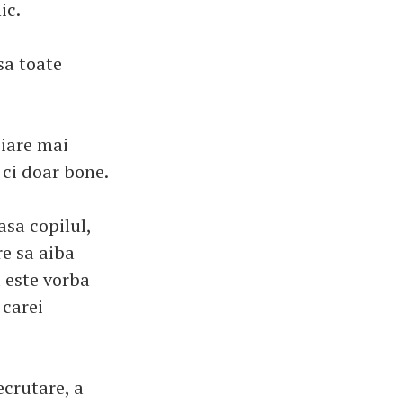
ic.
sa toate
ciare mai
 ci doar bone.
asa copilul,
re sa aiba
a este vorba
 carei
ecrutare, a