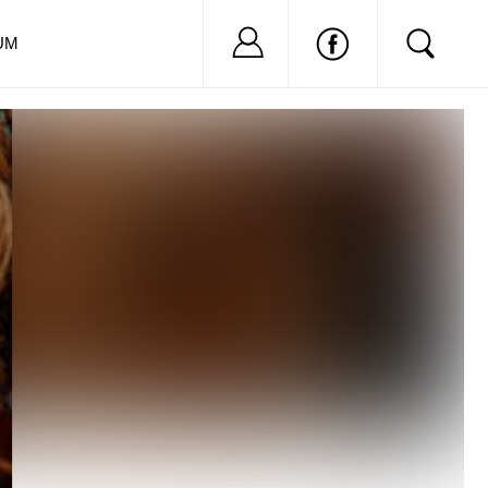
Nu ai cont?
Inregistreaza-
UM