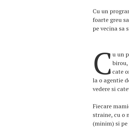
Cu un program
foarte greu sa
pe vecina sa 
C
u un p
birou,
cate o
la o agentie d
vedere si cate
Fiecare mamic
straine, cu o 
(minim) si pe