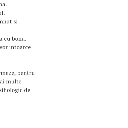
ba.
l.
emnat si
ia cu bona.
 vor intoarce
urmeze, pentru
mai multe
sihologic de