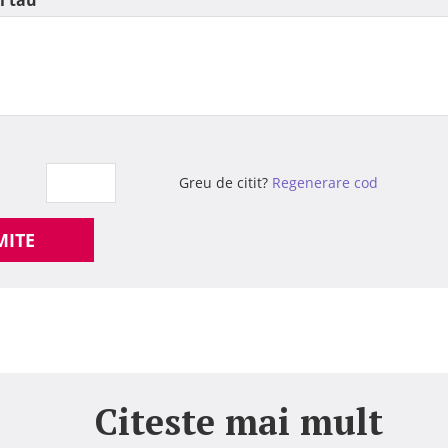
l tau
Greu de citit?
Regenerare cod
MITE
Citeste mai mult