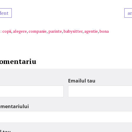
dent
ar
:
copii
,
alegere
,
companie
,
parinte
,
babysitter
,
agentie
,
bona
comentariu
Emailul tau
omentariului