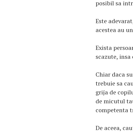
posibil sa int
Este adevarat,
acestea au un
Exista persoa
scazute, insa 
Chiar daca sun
trebuie sa cau
grija de copil
de micutul tau
competenta tr
De aceea, cau