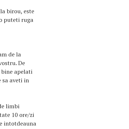
la birou, este
 o puteti ruga
am de la
 vostru. De
 bine apelati
 sa aveti in
de limbi
tate 10 ore/zi
te intotdeauna