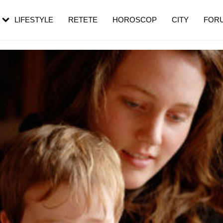
rezești mai des
Cât durează, cum te pregătești și cât
i în vârstă
de dureroasă este investigația
LIFESTYLE
RETETE
HOROSCOP
CITY
FOR