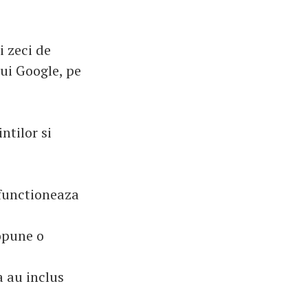
i zeci de
lui Google, pe
ntilor si
 functioneaza
opune o
a au inclus