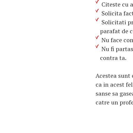
Citeste cu a
Solicita fac
Solicitati pr
parafat de c
Nu face comp
Nu fi partas
contra ta.
Acestea sunt c
ca in acest f
sanse sa gasea
catre un profe