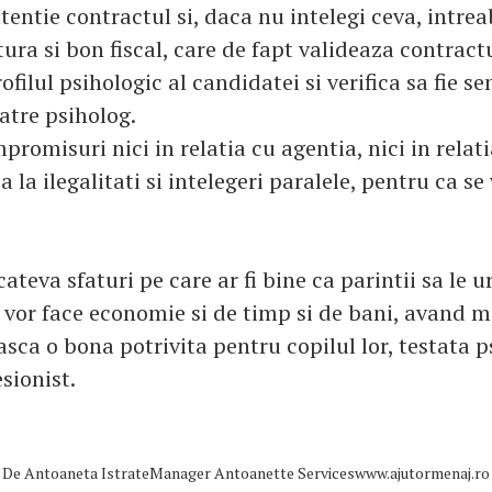
tentie contractul si, daca nu intelegi ceva, intrea
tura si bon fiscal, care de fapt valideaza contractu
ofilul psihologic al candidatei si verifica sa fie s
atre psiholog.
romisuri nici in relatia cu agentia, nici in relat
a la ilegalitati si intelegeri paralele, pentru ca se
ateva sfaturi pe care ar fi bine ca parintii sa le 
el vor face economie si de timp si de bani, avand 
sca o bona potrivita pentru copilul lor, testata p
sionist.
De
Antoaneta IstrateManager Antoanette Serviceswww.ajutormenaj.ro