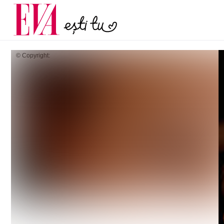
și 60 de ani. De ce te t
Carieră
pe măsură ce înaintez
Actualitate
© Copyright: