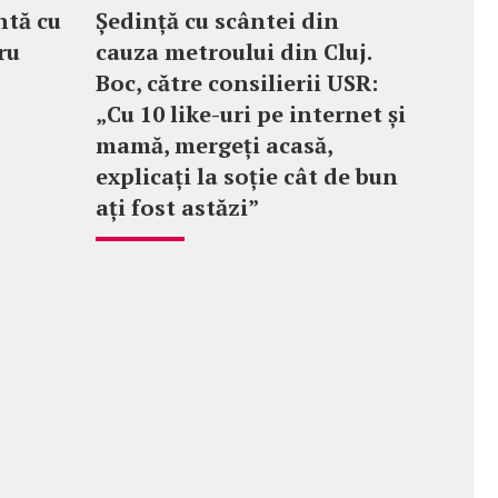
ntă cu
Ședință cu scântei din
ru
cauza metroului din Cluj.
Boc, către consilierii USR:
„Cu 10 like-uri pe internet și
mamă, mergeți acasă,
explicați la soție cât de bun
ați fost astăzi”