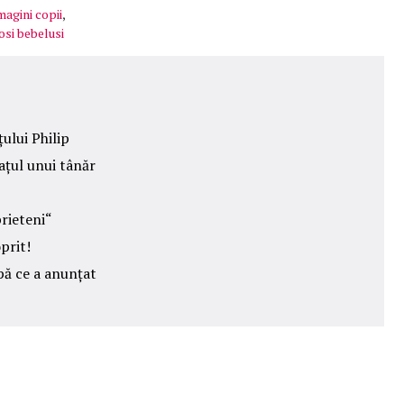
magini copii
,
osi bebelusi
ului Philip
ațul unui tânăr
prieteni“
prit!
pă ce a anunțat