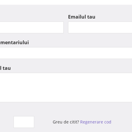
Emailul tau
omentariului
l tau
Greu de citit?
Regenerare cod