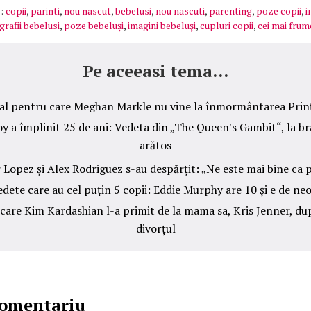
:
copii
,
parinti
,
nou nascut
,
bebelusi
,
nou nascuti
,
parenting
,
poze copii
,
i
grafii bebelusi
,
poze bebeluşi
,
imagini bebeluşi
,
cupluri copii
,
cei mai frum
Pe aceeasi tema...
al pentru care Meghan Markle nu vine la înmormântarea Prinț
y a împlinit 25 de ani: Vedeta din „The Queen's Gambit“, la br
arătos
 Lopez și Alex Rodriguez s-au despărțit: „Ne este mai bine ca 
edete care au cel puțin 5 copii: Eddie Murphy are 10 și e de neo
 care Kim Kardashian l-a primit de la mama sa, Kris Jenner, du
divorțul
comentariu