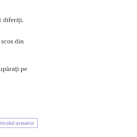
diferiți.
 scos din
upărați pe
ticolul urmator