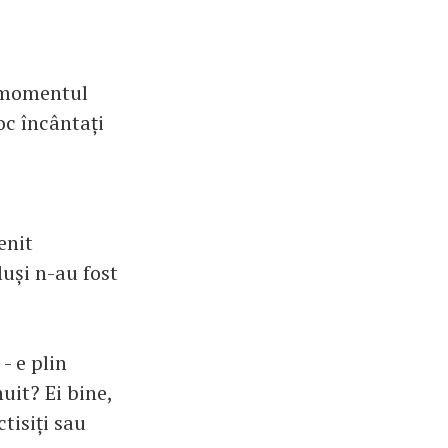
t momentul
oc încântați
enit
uși n-au fost
- e plin
nuit? Ei bine,
ctisiți sau