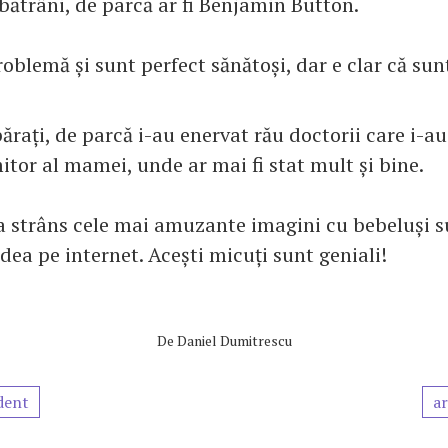
bătrâni, de parcă ar fi Benjamin Button.
oblemă și sunt perfect sănătoși, dar e clar că sunt 
ărați, de parcă i-au enervat rău doctorii care i-au
itor al mamei, unde ar mai fi stat mult și bine.
 strâns cele mai amuzante imagini cu bebeluși s
edea pe internet. Acești micuți sunt geniali!
De
Daniel Dumitrescu
dent
ar