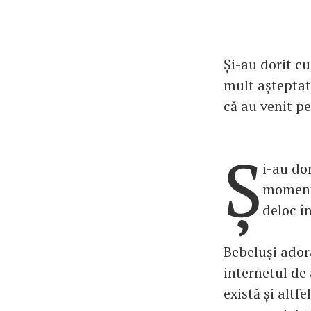
Și-au dorit c
mult așteptat,
că au venit p
Ș
i-au dor
momentu
deloc î
Bebeluși ador
internetul de 
există și altf