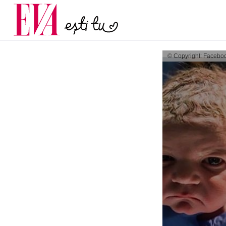
și 60 de ani. De ce te t
Carieră
pe măsură ce înaintez
Actualitate
© Copyright: Facebo