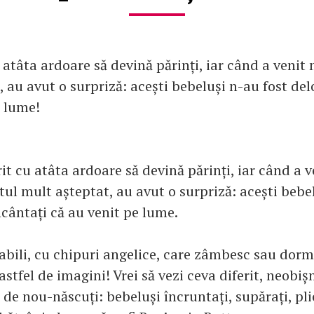
u atâta ardoare să devină părinți, iar când a veni
 au avut o surpriză: acești bebeluși n-au fost del
e lume!
it cu atâta ardoare să devină părinți, iar când a v
l mult așteptat, au avut o surpriză: acești bebel
ncântați că au venit pe lume.
abili, cu chipuri angelice, care zâmbesc sau dorm 
astfel de imagini! Vrei să vezi ceva diferit, neobiș
el de nou-născuți: bebeluși încruntați, supărați, pli