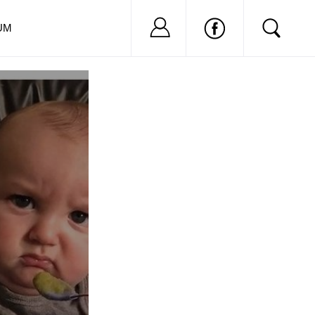
Nu ai cont?
Inregistreaza-
UM