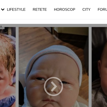
rezești mai des
Cât durează, cum te pregătești și cât
i în vârstă
de dureroasă este investigația
LIFESTYLE
RETETE
HOROSCOP
CITY
FOR
ok