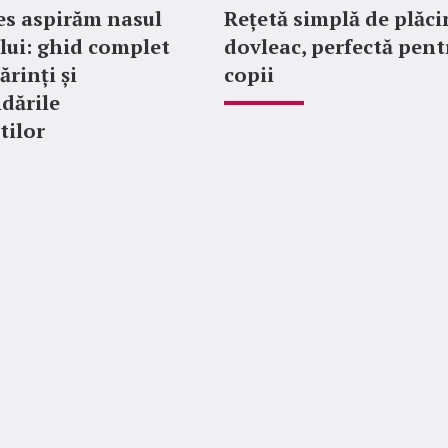
es aspirăm nasul
Rețetă simplă de plăci
lui: ghid complet
dovleac, perfectă pent
ărinți și
copii
dările
tilor