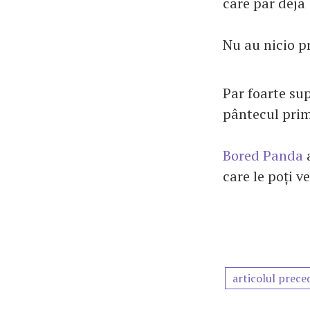
care par deja 
Nu au nicio pr
Par foarte sup
pântecul prim
Bored Panda
a
care le poți v
articolul prece