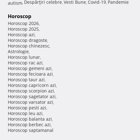
Despărţiri celebre
Vesti Bune
Covid-19
Pandemie
autism
,
,
,
,
Horoscop
Horoscop 2026
,
Horoscop 2025
,
Horoscop azi
,
Horoscop dragoste
,
Horoscop chinezesc
,
Astrologie
,
Horoscop lunar
,
Horoscop rac azi
,
Horoscop gemeni azi
,
Horoscop fecioara azi
,
Horoscop taur azi
,
Horoscop capricorn azi
,
Horoscop scorpion azi
,
Horoscop sagetator azi
,
Horoscop varsator azi
,
Horoscop pesti azi
,
Horoscop leu azi
,
Horoscop balanta azi
,
Horoscop berbec azi
,
Horoscop saptamanal