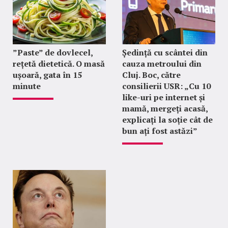
”Paste” de dovlecel,
Ședință cu scântei din
rețetă dietetică. O masă
cauza metroului din
ușoară, gata în 15
Cluj. Boc, către
minute
consilierii USR: „Cu 10
like-uri pe internet și
mamă, mergeți acasă,
explicați la soție cât de
bun ați fost astăzi”