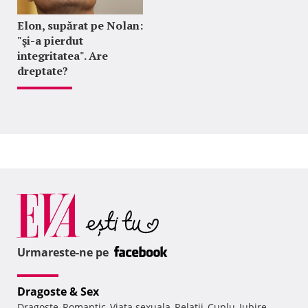
Elon, supărat pe Nolan:
"şi-a pierdut
integritatea". Are
dreptate?
Urmareste-ne pe
Dragoste & Sex
Dragoste
Romantic
Viata sexuala
Relatii
Cuplu
Iubire
,
,
,
,
,
,