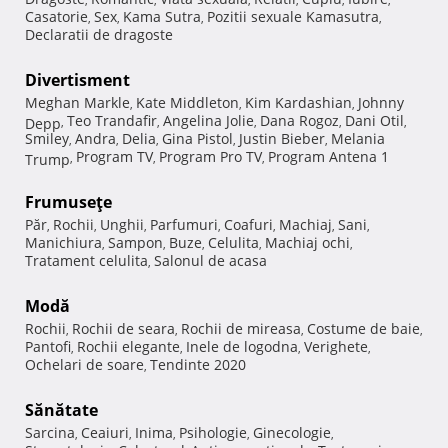
Casatorie
Sex
Kama Sutra
Pozitii sexuale Kamasutra
,
,
,
,
Declaratii de dragoste
Divertisment
Meghan Markle
Kate Middleton
Kim Kardashian
Johnny
,
,
,
Teo Trandafir
Angelina Jolie
Dana Rogoz
Dani Otil
Depp
,
,
,
,
,
Smiley
Andra
Delia
Gina Pistol
Justin Bieber
Melania
,
,
,
,
,
Program TV
Program Pro TV
Program Antena 1
Trump
,
,
,
Frumuseţe
Păr
Rochii
Unghii
Parfumuri
Coafuri
Machiaj
Sani
,
,
,
,
,
,
,
Manichiura
Sampon
Buze
Celulita
Machiaj ochi
,
,
,
,
,
Tratament celulita
Salonul de acasa
,
Modă
Rochii
Rochii de seara
Rochii de mireasa
Costume de baie
,
,
,
,
Pantofi
Rochii elegante
Inele de logodna
Verighete
,
,
,
,
Ochelari de soare
Tendinte 2020
,
Sănătate
Sarcina
Ceaiuri
Inima
Psihologie
Ginecologie
,
,
,
,
,