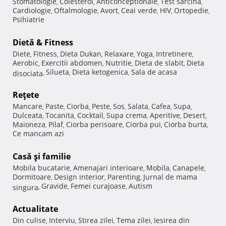
Stomatologie
Colesterol
Anticonceptionale
Test sarcina
,
,
,
,
Cardiologie
Oftalmologie
Avort
Ceai verde
HIV
Ortopedie
,
,
,
,
,
,
Psihiatrie
Dietă & Fitness
Diete
Fitness
Dieta Dukan
Relaxare
Yoga
Intretinere
,
,
,
,
,
,
Aerobic
Exercitii abdomen
Nutritie
Dieta de slabit
Dieta
,
,
,
,
Silueta
Dieta ketogenica
Sala de acasa
disociata
,
,
,
Reţete
Mancare
Paste
Ciorba
Peste
Sos
Salata
Cafea
Supa
,
,
,
,
,
,
,
,
Dulceata
Tocanita
Cocktail
Supa crema
Aperitive
Desert
,
,
,
,
,
,
Maioneza
Pilaf
Ciorba perisoare
Ciorba pui
Ciorba burta
,
,
,
,
,
Ce mancam azi
Casă şi familie
Mobila bucatarie
Amenajari interioare
Mobila
Canapele
,
,
,
,
Dormitoare
Design interior
Parenting
Jurnal de mama
,
,
,
Gravide
Femei curajoase
Autism
singura
,
,
,
Actualitate
Din culise
Interviu
Stirea zilei
Tema zilei
Iesirea din
,
,
,
,