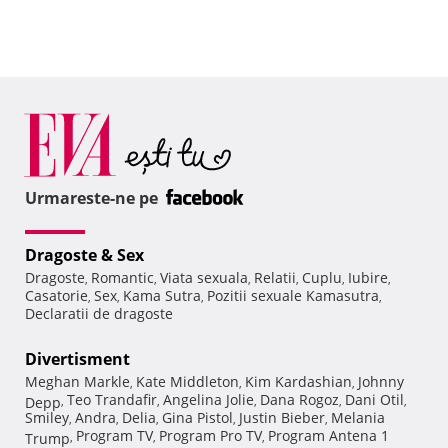
Urmareste-ne pe
Dragoste & Sex
Dragoste
Romantic
Viata sexuala
Relatii
Cuplu
Iubire
,
,
,
,
,
,
Casatorie
Sex
Kama Sutra
Pozitii sexuale Kamasutra
,
,
,
,
Declaratii de dragoste
Divertisment
Meghan Markle
Kate Middleton
Kim Kardashian
Johnny
,
,
,
Teo Trandafir
Angelina Jolie
Dana Rogoz
Dani Otil
Depp
,
,
,
,
,
Smiley
Andra
Delia
Gina Pistol
Justin Bieber
Melania
,
,
,
,
,
Program TV
Program Pro TV
Program Antena 1
Trump
,
,
,