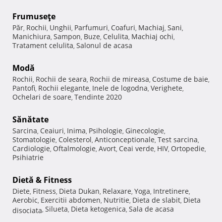
Frumuseţe
Păr
Rochii
Unghii
Parfumuri
Coafuri
Machiaj
Sani
,
,
,
,
,
,
,
Manichiura
Sampon
Buze
Celulita
Machiaj ochi
,
,
,
,
,
Tratament celulita
Salonul de acasa
,
Modă
Rochii
Rochii de seara
Rochii de mireasa
Costume de baie
,
,
,
,
Pantofi
Rochii elegante
Inele de logodna
Verighete
,
,
,
,
Ochelari de soare
Tendinte 2020
,
Sănătate
Sarcina
Ceaiuri
Inima
Psihologie
Ginecologie
,
,
,
,
,
Stomatologie
Colesterol
Anticonceptionale
Test sarcina
,
,
,
,
Cardiologie
Oftalmologie
Avort
Ceai verde
HIV
Ortopedie
,
,
,
,
,
,
Psihiatrie
Dietă & Fitness
Diete
Fitness
Dieta Dukan
Relaxare
Yoga
Intretinere
,
,
,
,
,
,
Aerobic
Exercitii abdomen
Nutritie
Dieta de slabit
Dieta
,
,
,
,
Silueta
Dieta ketogenica
Sala de acasa
disociata
,
,
,