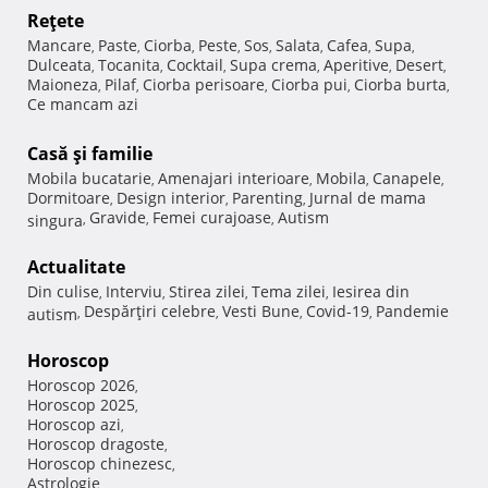
Reţete
Mancare
Paste
Ciorba
Peste
Sos
Salata
Cafea
Supa
,
,
,
,
,
,
,
,
Dulceata
Tocanita
Cocktail
Supa crema
Aperitive
Desert
,
,
,
,
,
,
Maioneza
Pilaf
Ciorba perisoare
Ciorba pui
Ciorba burta
,
,
,
,
,
Ce mancam azi
Casă şi familie
Mobila bucatarie
Amenajari interioare
Mobila
Canapele
,
,
,
,
Dormitoare
Design interior
Parenting
Jurnal de mama
,
,
,
Gravide
Femei curajoase
Autism
singura
,
,
,
Actualitate
Din culise
Interviu
Stirea zilei
Tema zilei
Iesirea din
,
,
,
,
Despărţiri celebre
Vesti Bune
Covid-19
Pandemie
autism
,
,
,
,
Horoscop
Horoscop 2026
,
Horoscop 2025
,
Horoscop azi
,
Horoscop dragoste
,
Horoscop chinezesc
,
Astrologie
,