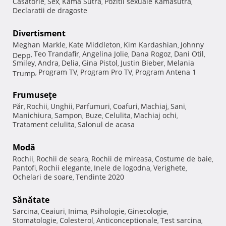
Casatorie
Sex
Kama Sutra
Pozitii sexuale Kamasutra
,
,
,
,
Declaratii de dragoste
Divertisment
Meghan Markle
Kate Middleton
Kim Kardashian
Johnny
,
,
,
Teo Trandafir
Angelina Jolie
Dana Rogoz
Dani Otil
Depp
,
,
,
,
,
Smiley
Andra
Delia
Gina Pistol
Justin Bieber
Melania
,
,
,
,
,
Program TV
Program Pro TV
Program Antena 1
Trump
,
,
,
Frumuseţe
Păr
Rochii
Unghii
Parfumuri
Coafuri
Machiaj
Sani
,
,
,
,
,
,
,
Manichiura
Sampon
Buze
Celulita
Machiaj ochi
,
,
,
,
,
Tratament celulita
Salonul de acasa
,
Modă
Rochii
Rochii de seara
Rochii de mireasa
Costume de baie
,
,
,
,
Pantofi
Rochii elegante
Inele de logodna
Verighete
,
,
,
,
Ochelari de soare
Tendinte 2020
,
Sănătate
Sarcina
Ceaiuri
Inima
Psihologie
Ginecologie
,
,
,
,
,
Stomatologie
Colesterol
Anticonceptionale
Test sarcina
,
,
,
,