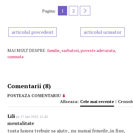
1
2
Pagina:
articolul precedent
articolul urmator
MAI MULT DESPRE:
familie
,
sarbatori
,
poveste adevarata
,
cumnata
Comentarii (8)
POSTEAZA COMENTARIU
Afiseaza:
Cele mai recente
|
Cronol
Lili
pe 17 Ian 2015, 21:42
mentalitate
toata lumea trebuie sa ajute , nu numai femeile..in fine,