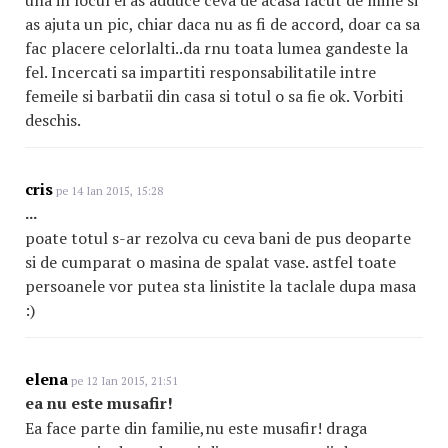
una in locul ei as adduce ceva de acasa facut de mine si
as ajuta un pic, chiar daca nu as fi de accord, doar ca sa
fac placere celorlalti..da rnu toata lumea gandeste la
fel. Incercati sa impartiti responsabilitatile intre
femeile si barbatii din casa si totul o sa fie ok. Vorbiti
deschis.
cris
pe 14 Ian 2015, 15:28
...
poate totul s-ar rezolva cu ceva bani de pus deoparte
si de cumparat o masina de spalat vase. astfel toate
persoanele vor putea sta linistite la taclale dupa masa
:)
elena
pe 12 Ian 2015, 21:51
ea nu este musafir!
Ea face parte din familie,nu este musafir! draga