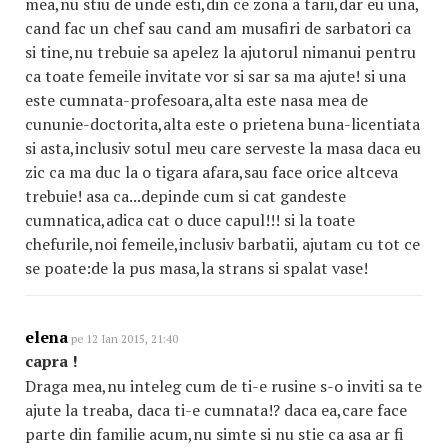
mea,nu stiu de unde esti,din ce zona a tarii,dar eu una,
cand fac un chef sau cand am musafiri de sarbatori ca
si tine,nu trebuie sa apelez la ajutorul nimanui pentru
ca toate femeile invitate vor si sar sa ma ajute! si una
este cumnata-profesoara,alta este nasa mea de
cununie-doctorita,alta este o prietena buna-licentiata
si asta,inclusiv sotul meu care serveste la masa daca eu
zic ca ma duc la o tigara afara,sau face orice altceva
trebuie! asa ca...depinde cum si cat gandeste
cumnatica,adica cat o duce capul!!! si la toate
chefurile,noi femeile,inclusiv barbatii, ajutam cu tot ce
se poate:de la pus masa,la strans si spalat vase!
elena
pe 12 Ian 2015, 21:40
capra !
Draga mea,nu inteleg cum de ti-e rusine s-o inviti sa te
ajute la treaba, daca ti-e cumnata!? daca ea,care face
parte din familie acum,nu simte si nu stie ca asa ar fi