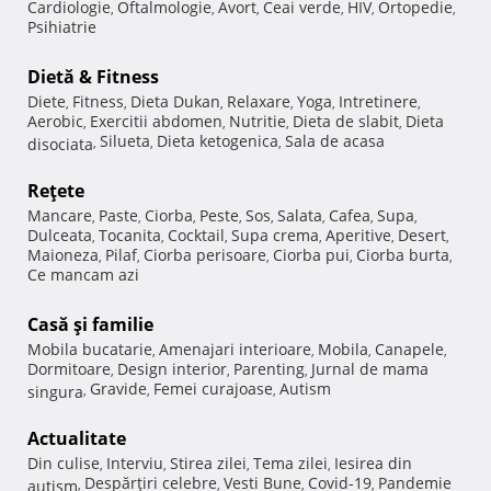
Cardiologie
Oftalmologie
Avort
Ceai verde
HIV
Ortopedie
,
,
,
,
,
,
Psihiatrie
Dietă & Fitness
Diete
Fitness
Dieta Dukan
Relaxare
Yoga
Intretinere
,
,
,
,
,
,
Aerobic
Exercitii abdomen
Nutritie
Dieta de slabit
Dieta
,
,
,
,
Silueta
Dieta ketogenica
Sala de acasa
disociata
,
,
,
Reţete
Mancare
Paste
Ciorba
Peste
Sos
Salata
Cafea
Supa
,
,
,
,
,
,
,
,
Dulceata
Tocanita
Cocktail
Supa crema
Aperitive
Desert
,
,
,
,
,
,
Maioneza
Pilaf
Ciorba perisoare
Ciorba pui
Ciorba burta
,
,
,
,
,
Ce mancam azi
Casă şi familie
Mobila bucatarie
Amenajari interioare
Mobila
Canapele
,
,
,
,
Dormitoare
Design interior
Parenting
Jurnal de mama
,
,
,
Gravide
Femei curajoase
Autism
singura
,
,
,
Actualitate
Din culise
Interviu
Stirea zilei
Tema zilei
Iesirea din
,
,
,
,
Despărţiri celebre
Vesti Bune
Covid-19
Pandemie
autism
,
,
,
,