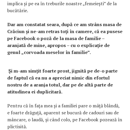
implica și pe ea în treburile noastre „femeiești” de la
bucătărie.
Dar am constatat seara, după ce am strâns masa de
Crăciun și ne-am retras toți în camere, că ea pusese
pe Facebook o poză de la masa de familie –
aranjată de mine, apropos – cu o explicație de
genul „corvoada meselor în familie”.
Și m-am simțit foarte prost, jignită pe de-o parte
de faptul că ea nu a apreciat nimic din efortul
nostru de a aranja totul, dar pe de altă parte de
atitudinea ei duplicitară.
Pentru că în fața mea și a familiei pare o mâță blândă,
e foarte drăguță, aparent se bucură de cadouri sau de
mâncare, o laudă, și când colo, pe Facebook pozează în
plictisită.