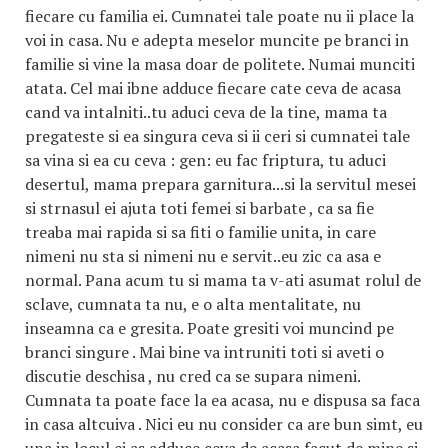
fiecare cu familia ei. Cumnatei tale poate nu ii place la
voi in casa. Nu e adepta meselor muncite pe branci in
familie si vine la masa doar de politete. Numai munciti
atata. Cel mai ibne adduce fiecare cate ceva de acasa
cand va intalniti..tu aduci ceva de la tine, mama ta
pregateste si ea singura ceva si ii ceri si cumnatei tale
sa vina si ea cu ceva : gen: eu fac friptura, tu aduci
desertul, mama prepara garnitura...si la servitul mesei
si strnasul ei ajuta toti femei si barbate , ca sa fie
treaba mai rapida si sa fiti o familie unita, in care
nimeni nu sta si nimeni nu e servit..eu zic ca asa e
normal. Pana acum tu si mama ta v-ati asumat rolul de
sclave, cumnata ta nu, e o alta mentalitate, nu
inseamna ca e gresita. Poate gresiti voi muncind pe
branci singure . Mai bine va intruniti toti si aveti o
discutie deschisa , nu cred ca se supara nimeni.
Cumnata ta poate face la ea acasa, nu e dispusa sa faca
in casa altcuiva . Nici eu nu consider ca are bun simt, eu