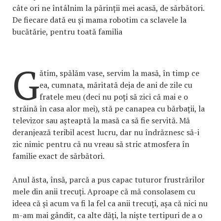
câte ori ne întâlnim la părinții mei acasă, de sărbători.
De fiecare dată eu și mama robotim ca sclavele la
bucătărie, pentru toată familia
G
ătim, spălăm vase, servim la masă, în timp ce
ea, cumnata, măritată deja de ani de zile cu
fratele meu (deci nu poți să zici că mai e o
străină în casa alor mei), stă pe canapea cu bărbații, la
televizor sau așteaptă la masă ca să fie servită. Mă
deranjează teribil acest lucru, dar nu îndrăznesc să-i
zic nimic pentru că nu vreau să stric atmosfera în
familie exact de sărbători.
Anul ăsta, însă, parcă a pus capac tuturor frustrărilor
mele din anii trecuți. Aproape că mă consolasem cu
ideea că și acum va fi la fel ca anii trecuți, așa că nici nu
m-am mai gândit, ca alte dăți, la niște tertipuri de a o