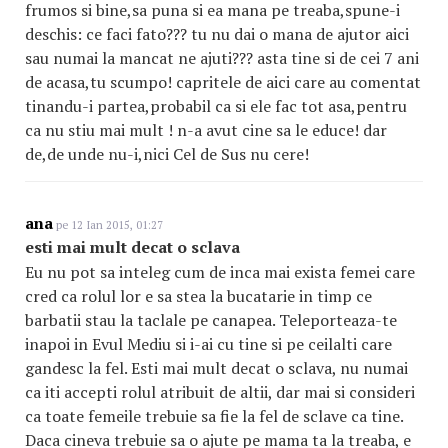
frumos si bine,sa puna si ea mana pe treaba,spune-i
deschis: ce faci fato??? tu nu dai o mana de ajutor aici
sau numai la mancat ne ajuti??? asta tine si de cei 7 ani
de acasa,tu scumpo! capritele de aici care au comentat
tinandu-i partea,probabil ca si ele fac tot asa,pentru
ca nu stiu mai mult ! n-a avut cine sa le educe! dar
de,de unde nu-i,nici Cel de Sus nu cere!
ana
pe 12 Ian 2015, 01:27
esti mai mult decat o sclava
Eu nu pot sa inteleg cum de inca mai exista femei care
cred ca rolul lor e sa stea la bucatarie in timp ce
barbatii stau la taclale pe canapea. Teleporteaza-te
inapoi in Evul Mediu si i-ai cu tine si pe ceilalti care
gandesc la fel. Esti mai mult decat o sclava, nu numai
ca iti accepti rolul atribuit de altii, dar mai si consideri
ca toate femeile trebuie sa fie la fel de sclave ca tine.
Daca cineva trebuie sa o ajute pe mama ta la treaba, e