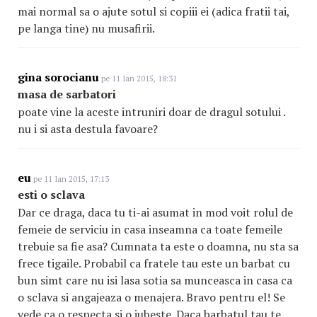
mai normal sa o ajute sotul si copiii ei (adica fratii tai,
pe langa tine) nu musafirii.
gina sorocianu
pe 11 Ian 2015, 18:31
masa de sarbatori
poate vine la aceste intruniri doar de dragul sotului .
nu i si asta destula favoare?
eu
pe 11 Ian 2015, 17:13
esti o sclava
Dar ce draga, daca tu ti-ai asumat in mod voit rolul de
femeie de serviciu in casa inseamna ca toate femeile
trebuie sa fie asa? Cumnata ta este o doamna, nu sta sa
frece tigaile. Probabil ca fratele tau este un barbat cu
bun simt care nu isi lasa sotia sa munceasca in casa ca
o sclava si angajeaza o menajera. Bravo pentru el! Se
vede ca o respecta si o iubeste. Daca barbatul tau te