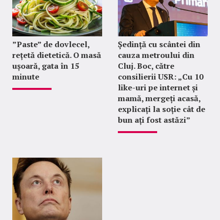
”Paste” de dovlecel,
Ședință cu scântei din
rețetă dietetică. O masă
cauza metroului din
ușoară, gata în 15
Cluj. Boc, către
minute
consilierii USR: „Cu 10
like-uri pe internet și
mamă, mergeți acasă,
explicați la soție cât de
bun ați fost astăzi”