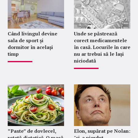
Când livingul devine
Unde se păstrează
sala de sport și
corect medicamentele
dormitor în același
în casă. Locurile în care
timp
nu ar trebui să le lași
niciodată
”Paste” de dovlecel,
Elon, supărat pe Nolan:
rețetă dietetică. O masă
"şi-a pierdut