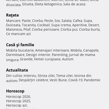
Silueta
Dieta ketogenica
Sala de acasa
disociata
,
,
,
Reţete
Mancare
Paste
Ciorba
Peste
Sos
Salata
Cafea
Supa
,
,
,
,
,
,
,
,
Dulceata
Tocanita
Cocktail
Supa crema
Aperitive
Desert
,
,
,
,
,
,
Maioneza
Pilaf
Ciorba perisoare
Ciorba pui
Ciorba burta
,
,
,
,
,
Ce mancam azi
Casă şi familie
Mobila bucatarie
Amenajari interioare
Mobila
Canapele
,
,
,
,
Dormitoare
Design interior
Parenting
Jurnal de mama
,
,
,
Gravide
Femei curajoase
Autism
singura
,
,
,
Actualitate
Din culise
Interviu
Stirea zilei
Tema zilei
Iesirea din
,
,
,
,
Despărţiri celebre
Vesti Bune
Covid-19
Pandemie
autism
,
,
,
,
Horoscop
Horoscop 2026
,
Horoscop 2025
,
Horoscop azi
,