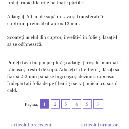
prăjiți rapid fileurile pe toate părțile.
Adăugați 50 ml de supă în tavă și transferați în
cuptorul preîncălzit aprox 12 min.
Scoateți mielul din cuptor, înveliți-l în folie și lăsați-l
să se odihnească.
Puneți tava înapoi pe plită și adăugați roșiile, marinata
rămasă și restul de supă. Aduceți la fierbere și lăsați să
fiarbă 2-3 min până se îngroașă și devine siropoasă.
Îndepărtați folia de pe fileuri și serviți mielul cu sosul
cald.
1
2
3
4
5
Pagina:
articolul precedent
articolul urmator