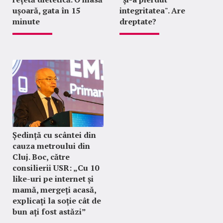
ușoară, gata în 15
integritatea". Are
minute
dreptate?
Ședință cu scântei din
cauza metroului din
Cluj. Boc, către
consilierii USR: „Cu 10
like-uri pe internet și
mamă, mergeți acasă,
explicați la soție cât de
bun ați fost astăzi”