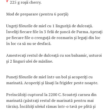
225 g roșii cherry.
Mod de preparare (pentru 6 porții)
Ungeți fileurile de miel cu 1 linguriță de dulceață.
Înveliți fiecare file în 3 felii de șuncă de Parma. Așezați
pe fiecare file o crenguță de rozmarin și legați din loc
în loc ca să nu se desfacă.
Amestecați restul de dulceață cu sos balsamic, usturoi
și 2 linguri ulei de măsline.
Puneți fileurile de miel într-un bol și acoperiți cu
marinată. Acoperiți și lăsați la frigider peste noapte.
Preîncălziți cuptorul la 2200 C. Scoateți carnea din
marinată (păstrați restul de marinată pentru mai
târziu). Încălziți uleiul rămas într-o tavă pe plită și