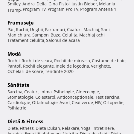
Smiley
Andra
Delia
Gina Pistol
Justin Bieber
Melania
,
,
,
,
,
Program TV
Program Pro TV
Program Antena 1
Trump
,
,
,
Frumuseţe
Păr
Rochii
Unghii
Parfumuri
Coafuri
Machiaj
Sani
,
,
,
,
,
,
,
Manichiura
Sampon
Buze
Celulita
Machiaj ochi
,
,
,
,
,
Tratament celulita
Salonul de acasa
,
Modă
Rochii
Rochii de seara
Rochii de mireasa
Costume de baie
,
,
,
,
Pantofi
Rochii elegante
Inele de logodna
Verighete
,
,
,
,
Ochelari de soare
Tendinte 2020
,
Sănătate
Sarcina
Ceaiuri
Inima
Psihologie
Ginecologie
,
,
,
,
,
Stomatologie
Colesterol
Anticonceptionale
Test sarcina
,
,
,
,
Cardiologie
Oftalmologie
Avort
Ceai verde
HIV
Ortopedie
,
,
,
,
,
,
Psihiatrie
Dietă & Fitness
Diete
Fitness
Dieta Dukan
Relaxare
Yoga
Intretinere
,
,
,
,
,
,
Aerobic
Exercitii abdomen
Nutritie
Dieta de slabit
Dieta
,
,
,
,