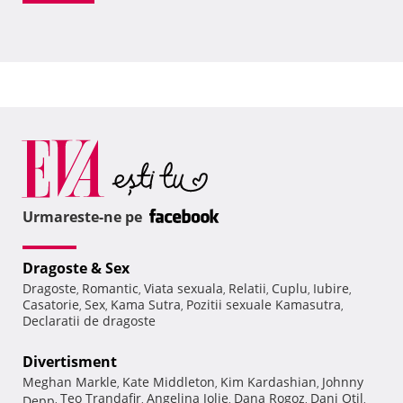
Urmareste-ne pe
Dragoste & Sex
Dragoste
Romantic
Viata sexuala
Relatii
Cuplu
Iubire
,
,
,
,
,
,
Casatorie
Sex
Kama Sutra
Pozitii sexuale Kamasutra
,
,
,
,
Declaratii de dragoste
Divertisment
Meghan Markle
Kate Middleton
Kim Kardashian
Johnny
,
,
,
Teo Trandafir
Angelina Jolie
Dana Rogoz
Dani Otil
Depp
,
,
,
,
,