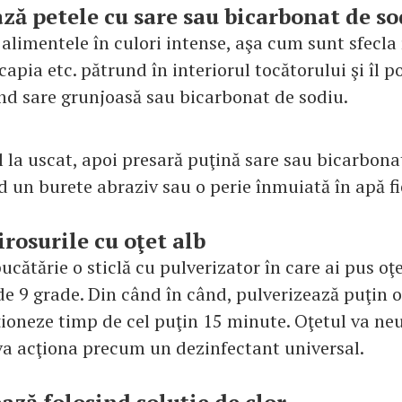
ză petele cu sare sau bicarbonat de so
alimentele în culori intense, aşa cum sunt sfecla 
 capia etc. pătrund în interiorul tocătorului şi îl 
ind sare grunjoasă sau bicarbonat de sodiu.
l la uscat, apoi presară puţină sare sau bicarbona
d un burete abraziv sau o perie înmuiată în apă fi
rosurile cu oţet alb
ucătărie o sticlă cu pulverizator în care ai pus oţ
de 9 grade. Din când în când, pulverizează puţin o
cţioneze timp de cel puţin 15 minute. Oţetul va ne
 va acţiona precum un dezinfectant universal.