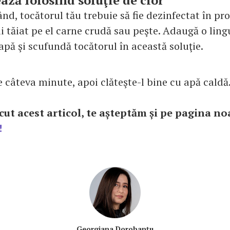
ază folosind soluţie de clor
ând, tocătorul tău trebuie să fie dezinfectat în p
i tăiat pe el carne crudă sau peşte. Adaugă o lingu
 apă şi scufundă tocătorul în această soluţie.
 câteva minute, apoi clăteşte-l bine cu apă caldă
cut acest articol, te așteptăm și pe pagina no
!
Georgiana Dorobanțu