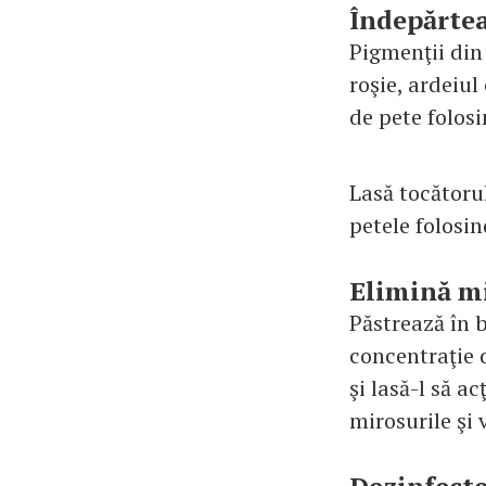
Îndepărtea
Pigmenţii din 
roşie, ardeiul
de pete folos
Lasă tocătoru
petele folosin
Elimină mi
Păstrează în b
concentraţie 
şi lasă-l să a
mirosurile şi