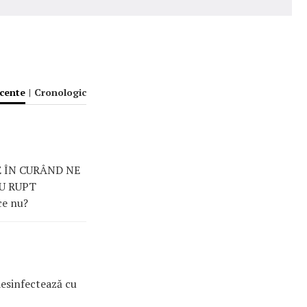
ecente
|
Cronologic
IE ÎN CURÂND NE
AU RUPT
ce nu?
desinfectează cu