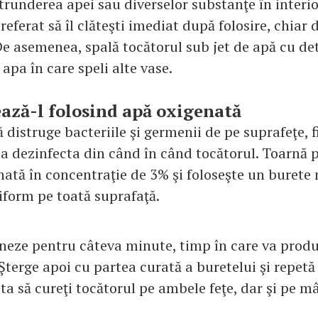
runderea apei sau diverselor substanţe în interio
preferat să îl clăteşti imediat după folosire, chiar 
 De asemenea, spală tocătorul sub jet de apă cu de
 apa în care speli alte vase.
ază-l folosind apă oxigenată
distruge bacteriile şi germenii de pe suprafeţe, f
 a dezinfecta din când în când tocătorul. Toarnă 
nată în concentraţie de 3% şi foloseşte un burete
iform pe toată suprafaţă.
oneze pentru câteva minute, timp în care va produ
Şterge apoi cu partea curată a buretelui şi repetă
ta să cureţi tocătorul pe ambele feţe, dar şi pe m