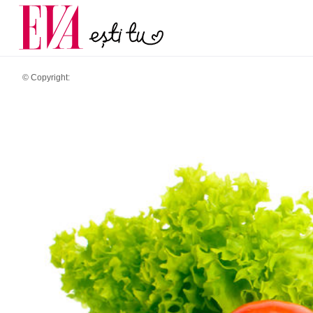
menopauză și când ar t
Carieră
la medic
Actualitate
© Copyright: