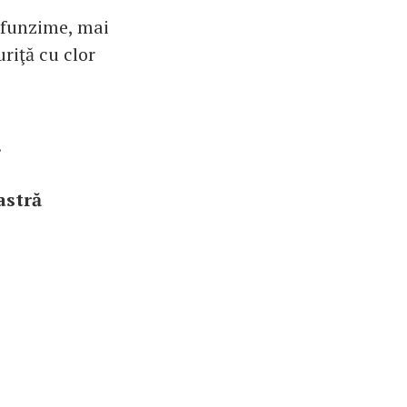
rofunzime, mai
riţă cu clor
.
astră