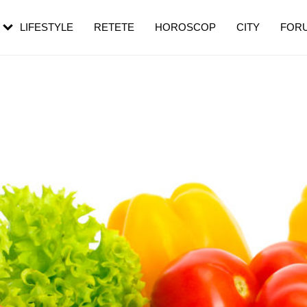
rebui să mergi
și 60 de ani. De ce te trezești mai des
pe măsură ce înaintezi în vârstă
LIFESTYLE
RETETE
HOROSCOP
CITY
FOR