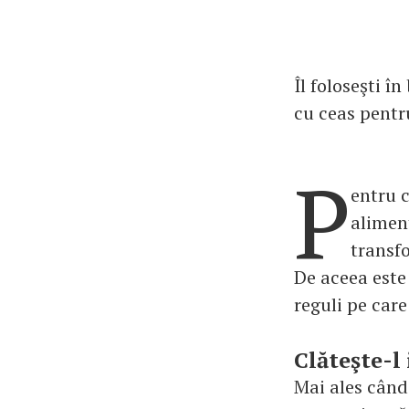
Îl foloseşti 
cu ceas pentr
P
entru c
aliment
transf
De aceea este 
reguli pe care
Clăteşte-l
Mai ales când