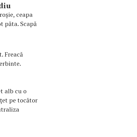
diu
roşie, ceapa
pot păta. Scapă
t. Freacă
erbinte.
et alb cu o
ţet pe tocător
utraliza