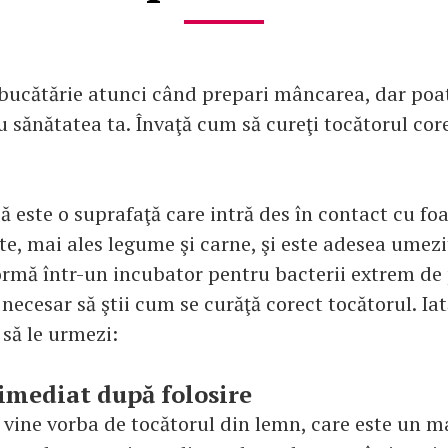
în bucătărie atunci când prepari mâncarea, dar poa
u sănătatea ta. Învaţă cum să cureţi tocătorul cor
ă este o suprafaţă care intră des în contact cu fo
e, mai ales legume şi carne, şi este adesea umezi
ormă într-un incubator pentru bacterii extrem de 
necesar să ştii cum se curăţă corect tocătorul. Ia
 să le urmezi:
 imediat după folosire
 vine vorba de tocătorul din lemn, care este un m