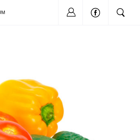
Nu ai cont?
Inregistreaza-
UM