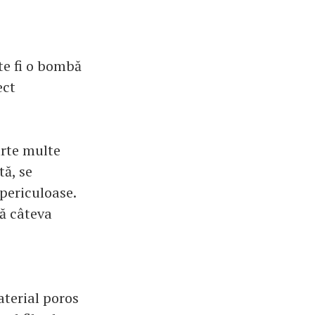
te fi o bombă
ect
arte multe
tă, se
periculoase.
tă câteva
aterial poros