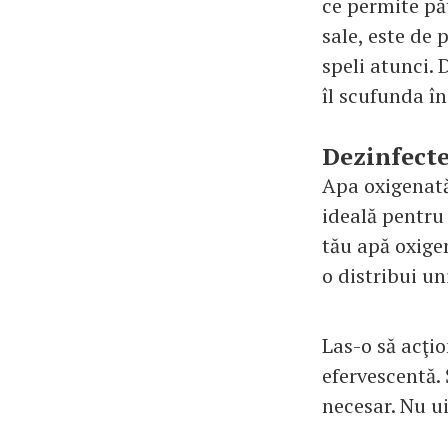
ce permite păt
sale, este de 
speli atunci.
îl scufunda în
Dezinfecte
Apa oxigenată 
ideală pentru
tău apă oxige
o distribui un
Las-o să acţi
efervescentă. 
necesar. Nu ui