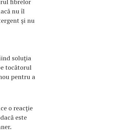
rul fibrelor
dacă nu îl
tergent şi nu
iind soluţia
pe tocătorul
 nou pentru a
ce o reacţie
 dacă este
âner.