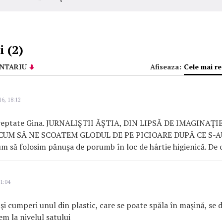
 (2)
NTARIU
Afiseaza:
Cele mai r
6, 18:12
dreptate Gina. JURNALIŞTII ĂŞTIA, DIN LIPSĂ DE IMAGINAŢ
CUM SĂ NE SCOATEM GLODUL DE PE PICIOARE DUPĂ CE S-
 să folosim pănuşa de porumb în loc de hârtie higienică. De 
1:04
 şi cumperi unul din plastic, care se poate spăla în maşină, se 
em la nivelul satului