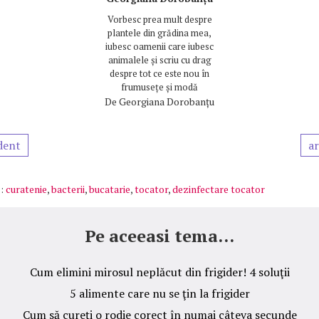
Vorbesc prea mult despre
plantele din grădina mea,
iubesc oamenii care iubesc
animalele și scriu cu drag
despre tot ce este nou în
frumusețe și modă
De
Georgiana Dorobanțu
dent
ar
:
curatenie
,
bacterii
,
bucatarie
,
tocator
,
dezinfectare tocator
Pe aceeasi tema...
Cum elimini mirosul neplăcut din frigider! 4 soluţii
5 alimente care nu se ţin la frigider
Cum să cureţi o rodie corect în numai câteva secunde