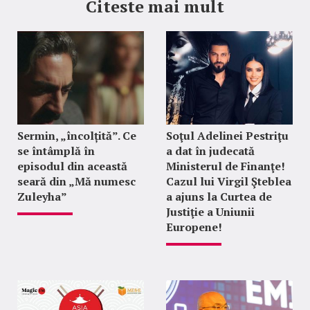
Citeste mai mult
Sermin, „încolțită”. Ce
Soţul Adelinei Pestriţu
se întâmplă în
a dat în judecată
episodul din această
Ministerul de Finanţe!
seară din „Mă numesc
Cazul lui Virgil Şteblea
Zuleyha”
a ajuns la Curtea de
Justiţie a Uniunii
Europene!