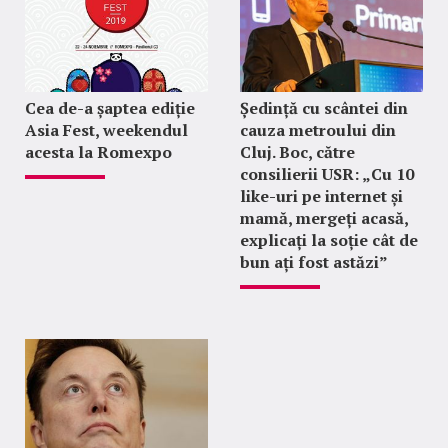
Cea de-a șaptea ediție
Ședință cu scântei din
Asia Fest, weekendul
cauza metroului din
acesta la Romexpo
Cluj. Boc, către
consilierii USR: „Cu 10
like-uri pe internet și
mamă, mergeți acasă,
explicați la soție cât de
bun ați fost astăzi”