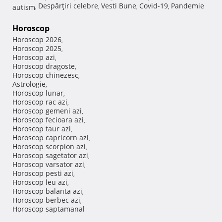
Despărţiri celebre
Vesti Bune
Covid-19
Pandemie
autism
,
,
,
,
Horoscop
Horoscop 2026
,
Horoscop 2025
,
Horoscop azi
,
Horoscop dragoste
,
Horoscop chinezesc
,
Astrologie
,
Horoscop lunar
,
Horoscop rac azi
,
Horoscop gemeni azi
,
Horoscop fecioara azi
,
Horoscop taur azi
,
Horoscop capricorn azi
,
Horoscop scorpion azi
,
Horoscop sagetator azi
,
Horoscop varsator azi
,
Horoscop pesti azi
,
Horoscop leu azi
,
Horoscop balanta azi
,
Horoscop berbec azi
,
Horoscop saptamanal