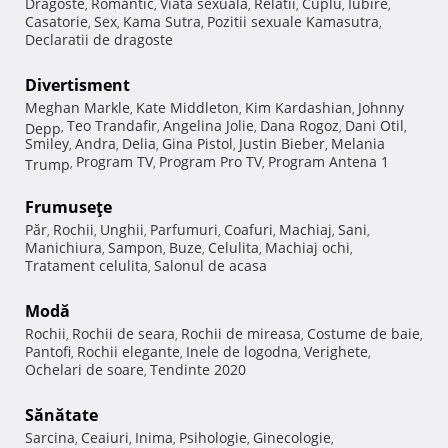
Dragoste
Romantic
Viata sexuala
Relatii
Cuplu
Iubire
,
,
,
,
,
,
Casatorie
Sex
Kama Sutra
Pozitii sexuale Kamasutra
,
,
,
,
Declaratii de dragoste
Divertisment
Meghan Markle
Kate Middleton
Kim Kardashian
Johnny
,
,
,
Teo Trandafir
Angelina Jolie
Dana Rogoz
Dani Otil
Depp
,
,
,
,
,
Smiley
Andra
Delia
Gina Pistol
Justin Bieber
Melania
,
,
,
,
,
Program TV
Program Pro TV
Program Antena 1
Trump
,
,
,
Frumuseţe
Păr
Rochii
Unghii
Parfumuri
Coafuri
Machiaj
Sani
,
,
,
,
,
,
,
Manichiura
Sampon
Buze
Celulita
Machiaj ochi
,
,
,
,
,
Tratament celulita
Salonul de acasa
,
Modă
Rochii
Rochii de seara
Rochii de mireasa
Costume de baie
,
,
,
,
Pantofi
Rochii elegante
Inele de logodna
Verighete
,
,
,
,
Ochelari de soare
Tendinte 2020
,
Sănătate
Sarcina
Ceaiuri
Inima
Psihologie
Ginecologie
,
,
,
,
,