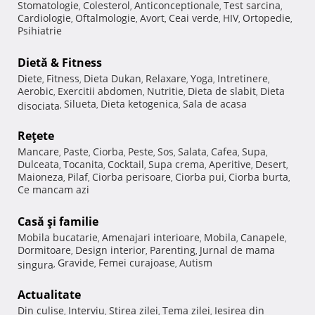
Stomatologie
Colesterol
Anticonceptionale
Test sarcina
,
,
,
,
Cardiologie
Oftalmologie
Avort
Ceai verde
HIV
Ortopedie
,
,
,
,
,
,
Psihiatrie
Dietă & Fitness
Diete
Fitness
Dieta Dukan
Relaxare
Yoga
Intretinere
,
,
,
,
,
,
Aerobic
Exercitii abdomen
Nutritie
Dieta de slabit
Dieta
,
,
,
,
Silueta
Dieta ketogenica
Sala de acasa
disociata
,
,
,
Reţete
Mancare
Paste
Ciorba
Peste
Sos
Salata
Cafea
Supa
,
,
,
,
,
,
,
,
Dulceata
Tocanita
Cocktail
Supa crema
Aperitive
Desert
,
,
,
,
,
,
Maioneza
Pilaf
Ciorba perisoare
Ciorba pui
Ciorba burta
,
,
,
,
,
Ce mancam azi
Casă şi familie
Mobila bucatarie
Amenajari interioare
Mobila
Canapele
,
,
,
,
Dormitoare
Design interior
Parenting
Jurnal de mama
,
,
,
Gravide
Femei curajoase
Autism
singura
,
,
,
Actualitate
Din culise
Interviu
Stirea zilei
Tema zilei
Iesirea din
,
,
,
,