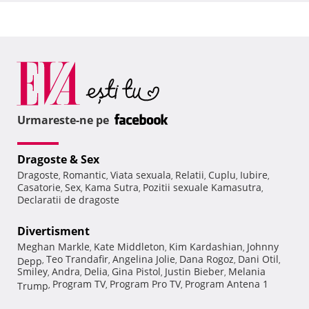
Urmareste-ne pe
Dragoste & Sex
Dragoste
Romantic
Viata sexuala
Relatii
Cuplu
Iubire
,
,
,
,
,
,
Casatorie
Sex
Kama Sutra
Pozitii sexuale Kamasutra
,
,
,
,
Declaratii de dragoste
Divertisment
Meghan Markle
Kate Middleton
Kim Kardashian
Johnny
,
,
,
Teo Trandafir
Angelina Jolie
Dana Rogoz
Dani Otil
Depp
,
,
,
,
,
Smiley
Andra
Delia
Gina Pistol
Justin Bieber
Melania
,
,
,
,
,
Program TV
Program Pro TV
Program Antena 1
Trump
,
,
,