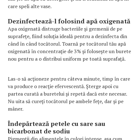
care speli alte vase.
Dezinfectează-l folosind apă oxigenată
Apa oxigenată distruge bacteriile şi germenii de pe
suprafeţe, fiind soluţia ideală pentru a dezinfecta din
când în când tocătorul. Toarnă pe tocătorul tău apă
oxigenată în concentraţie de 3% şi foloseşte un burete
nou pentru a o distribui uniform pe toată suprafaţă.
Las-o să acţioneze pentru câteva minute, timp în care
va produce o reacţie efervescentă. Şterge apoi cu
partea curată a buretelui şi repetă dacă este necesar.
Nu uita să cureţi tocătorul pe ambele feţe, dar şi pe
mâner.
Îndepărtează petele cu sare sau
bicarbonat de sodiu
Pigmenţii din alimentele în culori intense, aşa cum