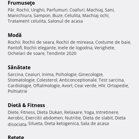
Frumuseţe
Păr
Rochii
Unghii
Parfumuri
Coafuri
Machiaj
Sani
,
,
,
,
,
,
,
Manichiura
Sampon
Buze
Celulita
Machiaj ochi
,
,
,
,
,
Tratament celulita
Salonul de acasa
,
Modă
Rochii
Rochii de seara
Rochii de mireasa
Costume de baie
,
,
,
,
Pantofi
Rochii elegante
Inele de logodna
Verighete
,
,
,
,
Ochelari de soare
Tendinte 2020
,
Sănătate
Sarcina
Ceaiuri
Inima
Psihologie
Ginecologie
,
,
,
,
,
Stomatologie
Colesterol
Anticonceptionale
Test sarcina
,
,
,
,
Cardiologie
Oftalmologie
Avort
Ceai verde
HIV
Ortopedie
,
,
,
,
,
,
Psihiatrie
Dietă & Fitness
Diete
Fitness
Dieta Dukan
Relaxare
Yoga
Intretinere
,
,
,
,
,
,
Aerobic
Exercitii abdomen
Nutritie
Dieta de slabit
Dieta
,
,
,
,
Silueta
Dieta ketogenica
Sala de acasa
disociata
,
,
,
Reţete