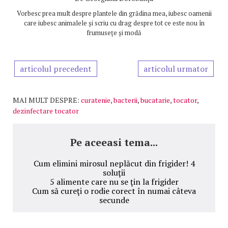
Vorbesc prea mult despre plantele din grădina mea, iubesc oamenii
care iubesc animalele și scriu cu drag despre tot ce este nou în
frumusețe și modă
articolul precedent
articolul urmator
MAI MULT DESPRE:
curatenie
,
bacterii
,
bucatarie
,
tocator
,
dezinfectare tocator
Pe aceeasi tema...
Cum elimini mirosul neplăcut din frigider! 4
soluţii
5 alimente care nu se ţin la frigider
Cum să cureţi o rodie corect în numai câteva
secunde