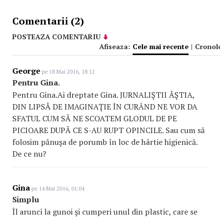
Comentarii (2)
POSTEAZA COMENTARIU
Afiseaza:
Cele mai recente
|
Cronol
George
pe 18 Mai 2016, 18:12
Pentru Gina.
Pentru Gina.Ai dreptate Gina. JURNALIŞTII ĂŞTIA,
DIN LIPSĂ DE IMAGINAŢIE ÎN CURÂND NE VOR DA
SFATUL CUM SĂ NE SCOATEM GLODUL DE PE
PICIOARE DUPĂ CE S-AU RUPT OPINCILE. Sau cum să
folosim pănuşa de porumb în loc de hârtie higienică.
De ce nu?
Gina
pe 14 Mai 2016, 01:04
Simplu
Îl arunci la gunoi şi cumperi unul din plastic, care se