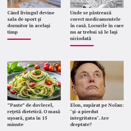
Când livingul devine
Unde se păstrează
sala de sport și
corect medicamentele
dormitor în același
în casă. Locurile în care
timp
nu ar trebui să le lași
niciodată
”Paste” de dovlecel,
Elon, supărat pe Nolan:
rețetă dietetică. O masă
"şi-a pierdut
ușoară, gata în 15
integritatea". Are
minute
dreptate?