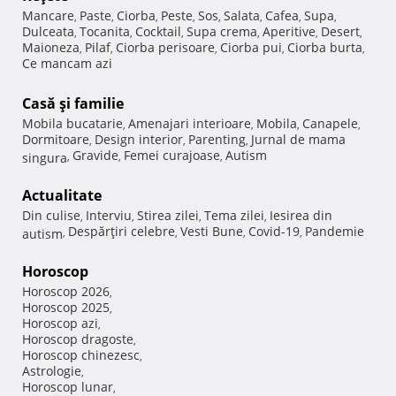
Mancare
Paste
Ciorba
Peste
Sos
Salata
Cafea
Supa
,
,
,
,
,
,
,
,
Dulceata
Tocanita
Cocktail
Supa crema
Aperitive
Desert
,
,
,
,
,
,
Maioneza
Pilaf
Ciorba perisoare
Ciorba pui
Ciorba burta
,
,
,
,
,
Ce mancam azi
Casă şi familie
Mobila bucatarie
Amenajari interioare
Mobila
Canapele
,
,
,
,
Dormitoare
Design interior
Parenting
Jurnal de mama
,
,
,
Gravide
Femei curajoase
Autism
singura
,
,
,
Actualitate
Din culise
Interviu
Stirea zilei
Tema zilei
Iesirea din
,
,
,
,
Despărţiri celebre
Vesti Bune
Covid-19
Pandemie
autism
,
,
,
,
Horoscop
Horoscop 2026
,
Horoscop 2025
,
Horoscop azi
,
Horoscop dragoste
,
Horoscop chinezesc
,
Astrologie
,
Horoscop lunar
,