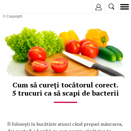
Inregistreaza
© Copyright:
Cum să cureţi tocătorul corect.
5 trucuri ca să scapi de bacterii
Îl foloseşti în bucătărie atunci când prepari mâncarea,
dar poate fi o bombă cu ceas pentru sănătatea ta.