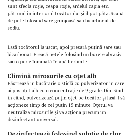
sunt sfecla roşie, ceapa roşie, ardeiul capia etc.
pătrund în interiorul tocătorului şi îl pot păta. Scapă
de pete folosind sare grunjoasă sau bicarbonat de
sodiu.
Lasă tocătorul la uscat, apoi presară puţină sare sau
bicarbonat. Freacă petele folosind un burete abraziv
sau o perie înmuiată în apă fierbinte.
Elimină mirosurile cu oţet alb
Păstrează în bucătărie o sticlă cu pulverizator în care
ai pus oţet alb cu o concentraţie de 9 grade. Din când
în când, pulverizează puţin oţet pe tocător şi lasă-l să
acţioneze timp de cel puţin 15 minute. Oţetul va
neutraliza mirosurile şi va acţiona precum un
dezinfectant universal.
Dezinfectează folosind soluţie de clor