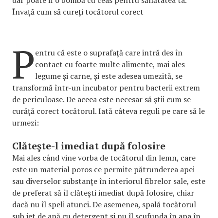
Învaţă cum să cureţi tocătorul corect
P
entru că este o suprafaţă care intră des în
contact cu foarte multe alimente, mai ales
legume şi carne, şi este adesea umezită, se
transformă într-un incubator pentru bacterii extrem
de periculoase. De aceea este necesar să ştii cum se
curăţă corect tocătorul. Iată câteva reguli pe care să le
urmezi:
Clăteşte-l imediat după folosire
Mai ales când vine vorba de tocătorul din lemn, care
este un material poros ce permite pătrunderea apei
sau diverselor substanţe în interiorul fibrelor sale, este
de preferat să îl clăteşti imediat după folosire, chiar
dacă nu îl speli atunci. De asemenea, spală tocătorul
sub jet de apă cu detergent şi nu îl scufunda în apa în