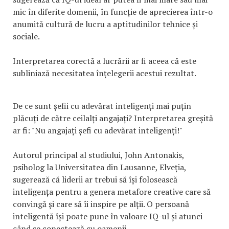
mic în diferite domenii, în funcție de aprecierea într-o
anumită cultură de lucru a aptitudinilor tehnice și
sociale.
Interpretarea corectă a lucrării ar fi aceea că este
subliniază necesitatea înțelegerii acestui rezultat.
De ce sunt șefii cu adevărat inteligenți mai puțin
plăcuți de către ceilalți angajați? Interpretarea greșită
ar fi: "Nu angajați șefi cu adevărat inteligenți!"
Autorul principal al studiului, John Antonakis,
psiholog la Universitatea din Lausanne, Elveția,
sugerează că liderii ar trebui să își folosească
inteligența pentru a genera metafore creative care să
convingă și care să îi inspire pe alții. O persoană
inteligentă își poate pune în valoare IQ-ul și atunci
când se conectează cu oamenii.