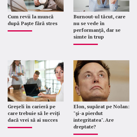
Cum revii la muncă
Burnout-ul tăcut, care
după Paște fără stres
nu se vede în
performanță, dar se
simte în trup
Greșeli în carieră pe
Elon, supărat pe Nolan:
care trebuie să le eviți
"şi-a pierdut
dacă vrei să ai succes
integritatea". Are
dreptate?