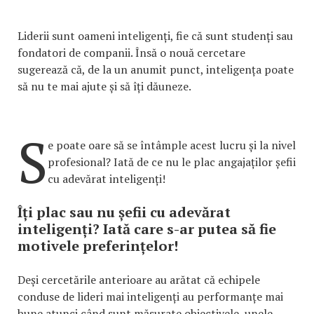
Liderii sunt oameni inteligenți, fie că sunt studenți sau
fondatori de companii. Însă o nouă cercetare
sugerează că, de la un anumit punct, inteligența poate
să nu te mai ajute și să îți dăuneze.
S
e poate oare să se întâmple acest lucru și la nivel
profesional? Iată de ce nu le plac angajaților șefii
cu adevărat inteligenți!
Îți plac sau nu șefii cu adevărat
inteligenți? Iată care s-ar putea să fie
motivele preferințelor!
Deși cercetările anterioare au arătat că echipele
conduse de lideri mai inteligenți au performanțe mai
bune atunci când sunt măsurate obiectivele, unele