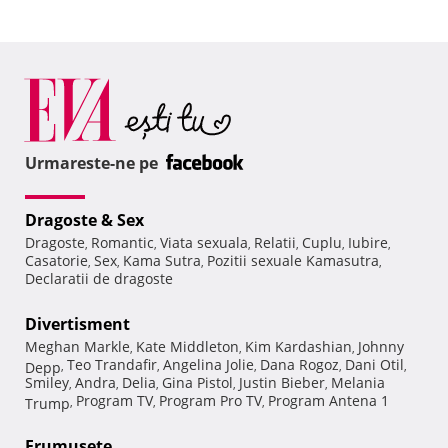
Urmareste-ne pe
Dragoste & Sex
Dragoste
Romantic
Viata sexuala
Relatii
Cuplu
Iubire
,
,
,
,
,
,
Casatorie
Sex
Kama Sutra
Pozitii sexuale Kamasutra
,
,
,
,
Declaratii de dragoste
Divertisment
Meghan Markle
Kate Middleton
Kim Kardashian
Johnny
,
,
,
Teo Trandafir
Angelina Jolie
Dana Rogoz
Dani Otil
Depp
,
,
,
,
,
Smiley
Andra
Delia
Gina Pistol
Justin Bieber
Melania
,
,
,
,
,
Program TV
Program Pro TV
Program Antena 1
Trump
,
,
,
Frumuseţe