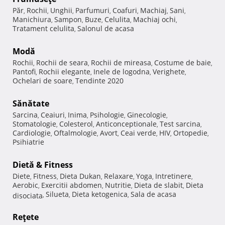
Păr
Rochii
Unghii
Parfumuri
Coafuri
Machiaj
Sani
,
,
,
,
,
,
,
Manichiura
Sampon
Buze
Celulita
Machiaj ochi
,
,
,
,
,
Tratament celulita
Salonul de acasa
,
Modă
Rochii
Rochii de seara
Rochii de mireasa
Costume de baie
,
,
,
,
Pantofi
Rochii elegante
Inele de logodna
Verighete
,
,
,
,
Ochelari de soare
Tendinte 2020
,
Sănătate
Sarcina
Ceaiuri
Inima
Psihologie
Ginecologie
,
,
,
,
,
Stomatologie
Colesterol
Anticonceptionale
Test sarcina
,
,
,
,
Cardiologie
Oftalmologie
Avort
Ceai verde
HIV
Ortopedie
,
,
,
,
,
,
Psihiatrie
Dietă & Fitness
Diete
Fitness
Dieta Dukan
Relaxare
Yoga
Intretinere
,
,
,
,
,
,
Aerobic
Exercitii abdomen
Nutritie
Dieta de slabit
Dieta
,
,
,
,
Silueta
Dieta ketogenica
Sala de acasa
disociata
,
,
,
Reţete