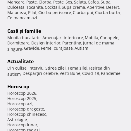
Mancare
Paste
Ciorba
Peste
Sos
Salata
Cafea
Supa
,
,
,
,
,
,
,
,
Dulceata
Tocanita
Cocktail
Supa crema
Aperitive
Desert
,
,
,
,
,
,
Maioneza
Pilaf
Ciorba perisoare
Ciorba pui
Ciorba burta
,
,
,
,
,
Ce mancam azi
Casă şi familie
Mobila bucatarie
Amenajari interioare
Mobila
Canapele
,
,
,
,
Dormitoare
Design interior
Parenting
Jurnal de mama
,
,
,
Gravide
Femei curajoase
Autism
singura
,
,
,
Actualitate
Din culise
Interviu
Stirea zilei
Tema zilei
Iesirea din
,
,
,
,
Despărţiri celebre
Vesti Bune
Covid-19
Pandemie
autism
,
,
,
,
Horoscop
Horoscop 2026
,
Horoscop 2025
,
Horoscop azi
,
Horoscop dragoste
,
Horoscop chinezesc
,
Astrologie
,
Horoscop lunar
,
Horoscop rac azi
,