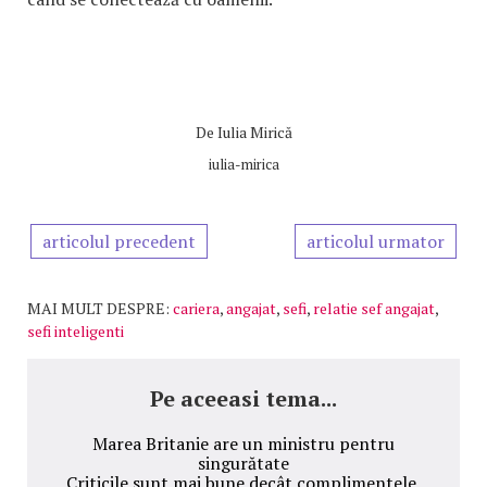
De
Iulia Mirică
iulia-mirica
articolul precedent
articolul urmator
MAI MULT DESPRE:
cariera
,
angajat
,
sefi
,
relatie sef angajat
,
sefi inteligenti
Pe aceeasi tema...
Marea Britanie are un ministru pentru
singurătate
Criticile sunt mai bune decât complimentele.