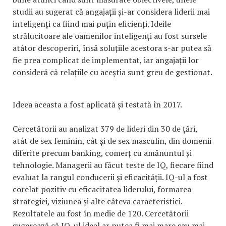
studii au sugerat că angajații și-ar considera liderii mai
inteligenți ca fiind mai puțin eficienți. Ideile
strălucitoare ale oamenilor inteligenți au fost sursele
atâtor descoperiri, însă soluțiile acestora s-ar putea să
fie prea complicat de implementat, iar angajații lor
consideră că relațiile cu aceștia sunt greu de gestionat.
Ideea aceasta a fost aplicată și testată în 2017.
Cercetătorii au analizat 379 de lideri din 30 de țări,
atât de sex feminin, cât și de sex masculin, din domenii
diferite precum banking, comerț cu amănuntul și
tehnologie. Managerii au făcut teste de IQ, fiecare fiind
evaluat la rangul conducerii și eficacității. IQ-ul a fost
corelat pozitiv cu eficacitatea liderului, formarea
strategiei, viziunea și alte câteva caracteristici.
Rezultatele au fost în medie de 120. Cercetătorii
sugerează că IQ-ul ideal ar putea fi mai mare sau mai