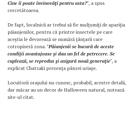
Cine îi poate învinovăți pentru asta?"
, a spus
cercetătoarea.
De fapt, localnicii ar trebui să fie mulțumiți de apariția
păianjenilor, pentru că printre insectele pe care
aceștia le devorează se numără țânțarii care
cotropiseră zona.
"Păianjenii se bucură de aceste
condiții avantajoase și dau un fel de petrecere. Se
cuplează, se reprodus și asigură nouă generație"
, a
explicat Chatzaki prezența pânzei uriașe.
Locuitorii orașului nu cunosc, probabil, acestre detalii,
dar măcar au un decor de Halloween natural, notează
site-ul citat.