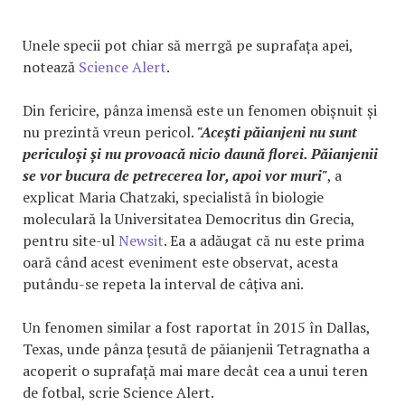
Unele specii pot chiar să merrgă pe suprafața apei,
notează
Science Alert
.
Din fericire, pânza imensă este un fenomen obișnuit și
nu prezintă vreun pericol.
"Acești păianjeni nu sunt
periculoși și nu provoacă nicio daună florei. Păianjenii
se vor bucura de petrecerea lor, apoi vor muri"
, a
explicat Maria Chatzaki, specialistă în biologie
moleculară la Universitatea Democritus din Grecia,
pentru site-ul
Newsit
. Ea a adăugat că nu este prima
oară când acest eveniment este observat, acesta
putându-se repeta la interval de câțiva ani.
Un fenomen similar a fost raportat în 2015 în Dallas,
Texas, unde pânza țesută de păianjenii Tetragnatha a
acoperit o suprafață mai mare decât cea a unui teren
de fotbal, scrie Science Alert.