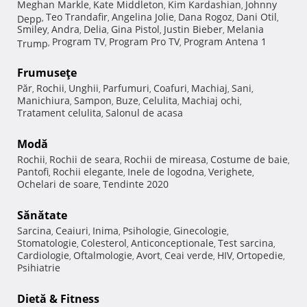
Meghan Markle
Kate Middleton
Kim Kardashian
Johnny
,
,
,
Teo Trandafir
Angelina Jolie
Dana Rogoz
Dani Otil
Depp
,
,
,
,
,
Smiley
Andra
Delia
Gina Pistol
Justin Bieber
Melania
,
,
,
,
,
Program TV
Program Pro TV
Program Antena 1
Trump
,
,
,
Frumuseţe
Păr
Rochii
Unghii
Parfumuri
Coafuri
Machiaj
Sani
,
,
,
,
,
,
,
Manichiura
Sampon
Buze
Celulita
Machiaj ochi
,
,
,
,
,
Tratament celulita
Salonul de acasa
,
Modă
Rochii
Rochii de seara
Rochii de mireasa
Costume de baie
,
,
,
,
Pantofi
Rochii elegante
Inele de logodna
Verighete
,
,
,
,
Ochelari de soare
Tendinte 2020
,
Sănătate
Sarcina
Ceaiuri
Inima
Psihologie
Ginecologie
,
,
,
,
,
Stomatologie
Colesterol
Anticonceptionale
Test sarcina
,
,
,
,
Cardiologie
Oftalmologie
Avort
Ceai verde
HIV
Ortopedie
,
,
,
,
,
,
Psihiatrie
Dietă & Fitness