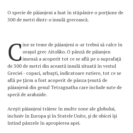
O specie de păianjeni a luat în stăpânire o porțiune de
300 de metri dintr-o insulă grecească.
C
ine se teme de păianjeni n-ar trebui să calce în
orașul grec Aitoliko. O pânză de păianjen
imensă a acoperit tot ce se află pe o suprafață
de 300 de metri din această insulă situată în vestul
Greciei - copaci, arbuști, indicatoare rutiere, tot ce se
află pe țărm a fost acoperit de pânza țesută de
păianjenii din genul Tetragnatha care include sute de
specii de arahnide.
Acești păianjeni trăiesc în multe zone ale globului,
inclusiv în Europa și în Statele Unite, și de obicei își
întind pânzele în apropierea apei.