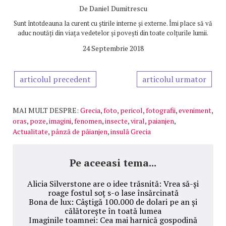
De
Daniel Dumitrescu
Sunt întotdeauna la curent cu știrile interne și externe. Îmi place să vă
aduc noutăți din viața vedetelor și povești din toate colțurile lumii.
24 Septembrie 2018
articolul precedent
articolul urmator
MAI MULT DESPRE:
Grecia
,
foto
,
pericol
,
fotografii
,
eveniment
,
oras
,
poze
,
imagini
,
fenomen
,
insecte
,
viral
,
paianjen
,
Actualitate
,
pânză de păianjen
,
insulă Grecia
Pe aceeasi tema...
Alicia Silverstone are o idee trăsnită: Vrea să-și
roage fostul soț s-o lase însărcinată
Bona de lux: Câștigă 100.000 de dolari pe an și
călătorește în toată lumea
Imaginile toamnei: Cea mai harnică gospodină