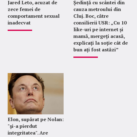
Jared Leto, acuzat de
Ședință cu scântei din
zece femei de
cauza metroului din
comportament sexual
Cluj. Boc, către
inadecvat
consilierii USR: „Cu 10
like-uri pe internet și
mamă, mergeți acasă,
explicați la soție cât de
bun ați fost astăzi”
Elon, supărat pe Nolan:
"şi-a pierdut
integritatea". Are