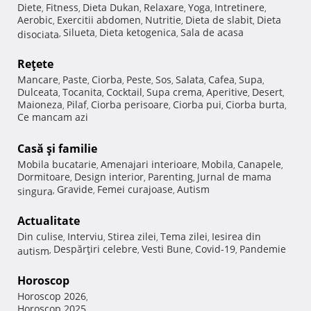
Diete
Fitness
Dieta Dukan
Relaxare
Yoga
Intretinere
,
,
,
,
,
,
Aerobic
Exercitii abdomen
Nutritie
Dieta de slabit
Dieta
,
,
,
,
Silueta
Dieta ketogenica
Sala de acasa
disociata
,
,
,
Reţete
Mancare
Paste
Ciorba
Peste
Sos
Salata
Cafea
Supa
,
,
,
,
,
,
,
,
Dulceata
Tocanita
Cocktail
Supa crema
Aperitive
Desert
,
,
,
,
,
,
Maioneza
Pilaf
Ciorba perisoare
Ciorba pui
Ciorba burta
,
,
,
,
,
Ce mancam azi
Casă şi familie
Mobila bucatarie
Amenajari interioare
Mobila
Canapele
,
,
,
,
Dormitoare
Design interior
Parenting
Jurnal de mama
,
,
,
Gravide
Femei curajoase
Autism
singura
,
,
,
Actualitate
Din culise
Interviu
Stirea zilei
Tema zilei
Iesirea din
,
,
,
,
Despărţiri celebre
Vesti Bune
Covid-19
Pandemie
autism
,
,
,
,
Horoscop
Horoscop 2026
,
Horoscop 2025
,