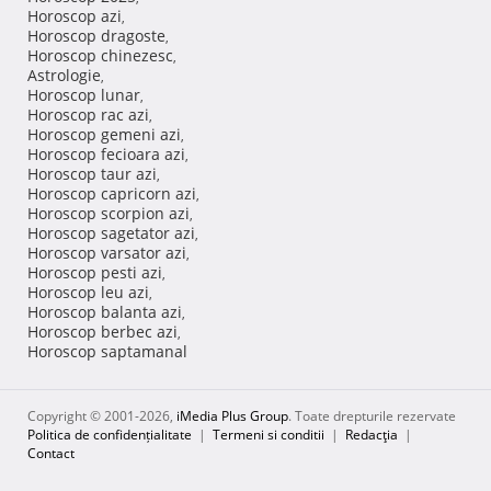
Horoscop azi
,
Horoscop dragoste
,
Horoscop chinezesc
,
Astrologie
,
Horoscop lunar
,
Horoscop rac azi
,
Horoscop gemeni azi
,
Horoscop fecioara azi
,
Horoscop taur azi
,
Horoscop capricorn azi
,
Horoscop scorpion azi
,
Horoscop sagetator azi
,
Horoscop varsator azi
,
Horoscop pesti azi
,
Horoscop leu azi
,
Horoscop balanta azi
,
Horoscop berbec azi
,
Horoscop saptamanal
Copyright © 2001-2026,
iMedia Plus Group
. Toate drepturile rezervate
Politica de confidențialitate
|
Termeni si conditii
|
Redacţia
|
Contact