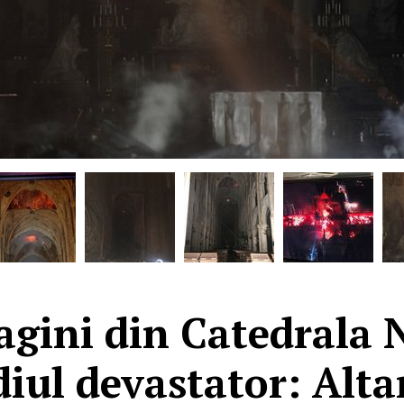
agini din Catedrala
iul devastator: Altar