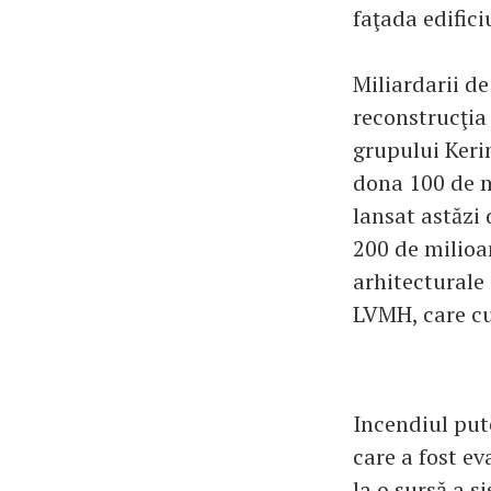
faţada edific
Miliardarii d
reconstrucţia 
grupului Kerin
dona 100 de m
lansat astăzi
200 de milioan
arhitecturale 
LVMH, care cu
Incendiul put
care a fost ev
la o sursă a s