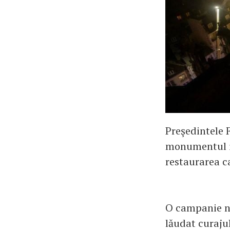
Preşedintele 
monumentul is
restaurarea c
O campanie na
lăudat curajul