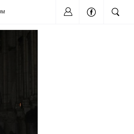
Nu ai cont?
Inregistreaza-
UM