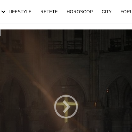
rezești mai des
Cât durează, cum te pregătești și cât
i în vârstă
de dureroasă este investigația
LIFESTYLE
RETETE
HOROSCOP
CITY
FOR