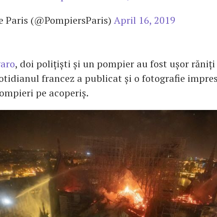
e Paris (@PompiersParis)
April 16, 2019
garo
, doi polițiști și un pompier au fost ușor răniț
otidianul francez a publicat și o fotografie impre
pompieri pe acoperiș.