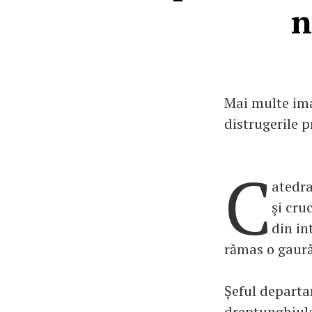
n
Mai multe ima
distrugerile p
C
atedra
şi cru
din in
rămas o gaură
Șeful departa
dreptunghiula