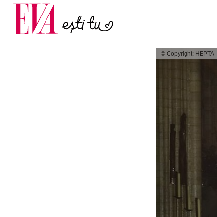
și 60 de ani. De ce te t
Carieră
pe măsură ce înaintez
Actualitate
© Copyright: HEPTA