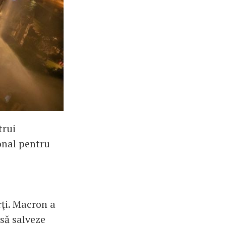
trui
onal pentru
ţi. Macron a
 să salveze