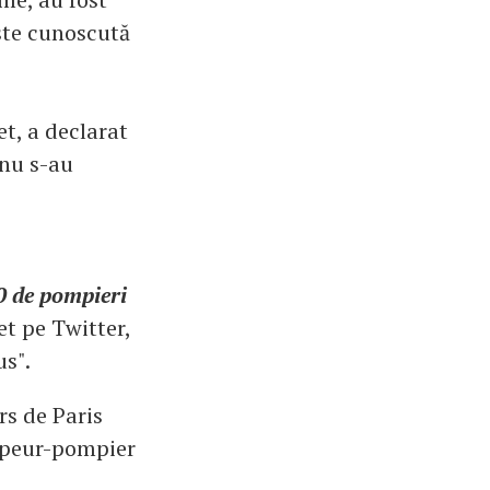
este cunoscută
t, a declarat
 nu s-au
0 de pompieri
let pe Twitter,
us".
s de Paris
sapeur-pompier