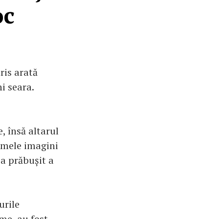
oc
ris arată
i seara.
, însă altarul
imele imagini
s-a prăbușit a
urile
me, au fost