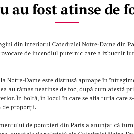
u au fost atinse de f
gini din interiorul Catedralei Notre-Dame din Pa
rovocare de incendiul puternic care a izbucnit lun
la Notre-Dame este distrusă aproape în întregime
cea au rămas neatinse de foc, după cum atestă pr
terior. În boltă, în locul în care se afla turla care 
 de proporții.
mentului de pompieri din Paris a anunțat că turn
re, punctele de referinţă ale Catedralei Notre-Da