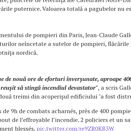
cările puternice. Valoarea totală a pagubelor nu 
mentului de pompieri din Paris, Jean-Claude Galle
rturilor neîncetate a sutelor de pompieri, flăcările
otniţa nordică.
e de nouă ore de eforturi înverșunate, aproape 40
 reușit să stingă incendiul devastator"
, a scris Gal
uă treimi din acoperişul edificiului "a fost distr
s de 9h de combats acharnés, près de 400 pompier
out de l’effroyable l’incendie. 2 policiers et un 
ement blessés.
pic.twitter.com/re9ZR0KB3W