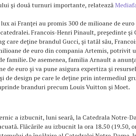
iului şi două turnuri importante, relatează
Mediaf
e lux ai Franţei au promis 300 de milioane de euro
catedralei. Francois-Henri Pinault, preşedinte şi
g care deţine brandul Gucci, şi tatăl său, Francoi
ilioane de euro din compania Artemis, potrivit 
 de familie. De asemenea, familia Arnault a anunţ
e de euro şi va pune asigura expertiza şi resurse
şi de design pe care le deține prin intermediul gr
prinde branduri precum Louis Vuitton şi Moet.
ernic a izbucnit, luni seară, la Catedrala Notre-D
acuată. Flăcările au izbucnit la ora 18.50 (19.50, 
istemului de încălzire al Catedralei Notre-Dame. 