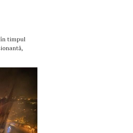
i în timpul
sionantă,