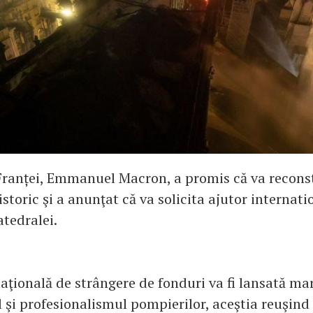
Franței, Emmanuel Macron, a promis că va recons
toric şi a anunţat că va solicita ajutor internati
atedralei.
ţională de strângere de fonduri va fi lansată mar
 şi profesionalismul pompierilor, aceştia reuşind