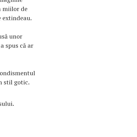
a miilor de
e extindeau.
pusă unor
 a spus că ar
Arondismentul
 stil gotic.
ului.