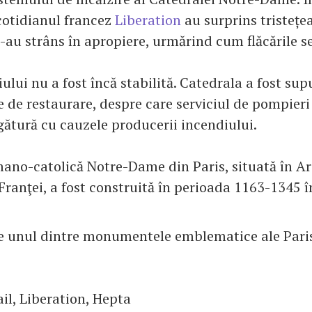
cotidianul francez
Liberation
au surprins tristețe
-au strâns în apropiere, urmărind cum flăcările s
lui nu a fost încă stabilită. Catedrala a fost su
e de restaurare, despre care serviciul de pompieri
gătură cu cauzele producerii incendiului.
ano-catolică Notre-Dame din Paris, situată în 
 Franţei, a fost construită în perioada 1163-1345 în
e unul dintre monumentele emblematice ale Paris
il, Liberation, Hepta