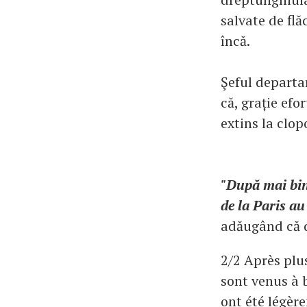
salvate de flă
încă.
Şeful departa
că, grație efo
extins la clop
"După mai bin
de la Paris au
adăugând că do
2/2 Après plu
sont venus à b
ont été légèr