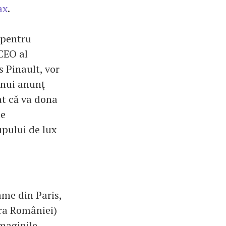
ax
.
 pentru
 CEO al
s Pinault, vor
unui anunţ
at că va dona
le
upului de lux
ame din Paris,
ora României)
Imaginile