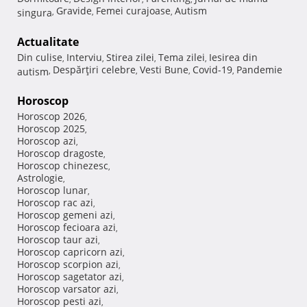
Gravide
Femei curajoase
Autism
singura
,
,
,
Actualitate
Din culise
Interviu
Stirea zilei
Tema zilei
Iesirea din
,
,
,
,
Despărţiri celebre
Vesti Bune
Covid-19
Pandemie
autism
,
,
,
,
Horoscop
Horoscop 2026
,
Horoscop 2025
,
Horoscop azi
,
Horoscop dragoste
,
Horoscop chinezesc
,
Astrologie
,
Horoscop lunar
,
Horoscop rac azi
,
Horoscop gemeni azi
,
Horoscop fecioara azi
,
Horoscop taur azi
,
Horoscop capricorn azi
,
Horoscop scorpion azi
,
Horoscop sagetator azi
,
Horoscop varsator azi
,
Horoscop pesti azi
,