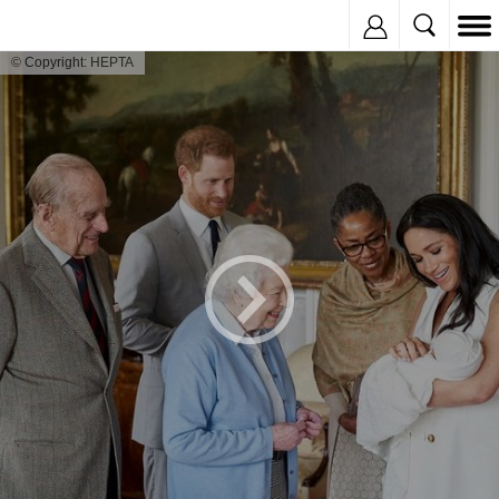
Inregistreaza
© Copyright: HEPTA