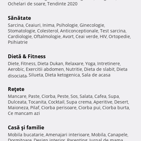
Ochelari de soare
Tendinte 2020
,
Sănătate
Sarcina
Ceaiuri
Inima
Psihologie
Ginecologie
,
,
,
,
,
Stomatologie
Colesterol
Anticonceptionale
Test sarcina
,
,
,
,
Cardiologie
Oftalmologie
Avort
Ceai verde
HIV
Ortopedie
,
,
,
,
,
,
Psihiatrie
Dietă & Fitness
Diete
Fitness
Dieta Dukan
Relaxare
Yoga
Intretinere
,
,
,
,
,
,
Aerobic
Exercitii abdomen
Nutritie
Dieta de slabit
Dieta
,
,
,
,
Silueta
Dieta ketogenica
Sala de acasa
disociata
,
,
,
Reţete
Mancare
Paste
Ciorba
Peste
Sos
Salata
Cafea
Supa
,
,
,
,
,
,
,
,
Dulceata
Tocanita
Cocktail
Supa crema
Aperitive
Desert
,
,
,
,
,
,
Maioneza
Pilaf
Ciorba perisoare
Ciorba pui
Ciorba burta
,
,
,
,
,
Ce mancam azi
Casă şi familie
Mobila bucatarie
Amenajari interioare
Mobila
Canapele
,
,
,
,
Dormitoare
Design interior
Parenting
Jurnal de mama
,
,
,