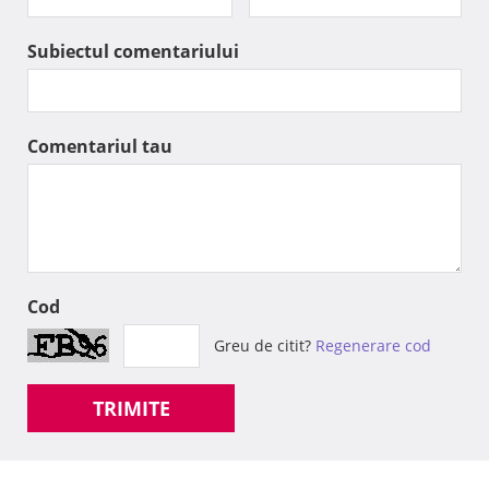
Subiectul comentariului
Comentariul tau
Cod
Greu de citit?
Regenerare cod
TRIMITE