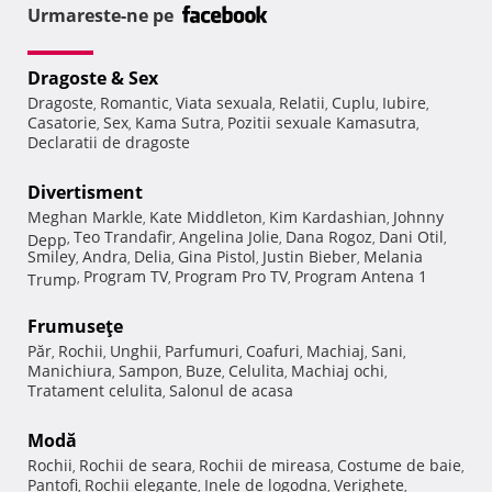
Urmareste-ne pe
Dragoste & Sex
Dragoste
Romantic
Viata sexuala
Relatii
Cuplu
Iubire
,
,
,
,
,
,
Casatorie
Sex
Kama Sutra
Pozitii sexuale Kamasutra
,
,
,
,
Declaratii de dragoste
Divertisment
Meghan Markle
Kate Middleton
Kim Kardashian
Johnny
,
,
,
Teo Trandafir
Angelina Jolie
Dana Rogoz
Dani Otil
Depp
,
,
,
,
,
Smiley
Andra
Delia
Gina Pistol
Justin Bieber
Melania
,
,
,
,
,
Program TV
Program Pro TV
Program Antena 1
Trump
,
,
,
Frumuseţe
Păr
Rochii
Unghii
Parfumuri
Coafuri
Machiaj
Sani
,
,
,
,
,
,
,
Manichiura
Sampon
Buze
Celulita
Machiaj ochi
,
,
,
,
,
Tratament celulita
Salonul de acasa
,
Modă
Rochii
Rochii de seara
Rochii de mireasa
Costume de baie
,
,
,
,
Pantofi
Rochii elegante
Inele de logodna
Verighete
,
,
,
,