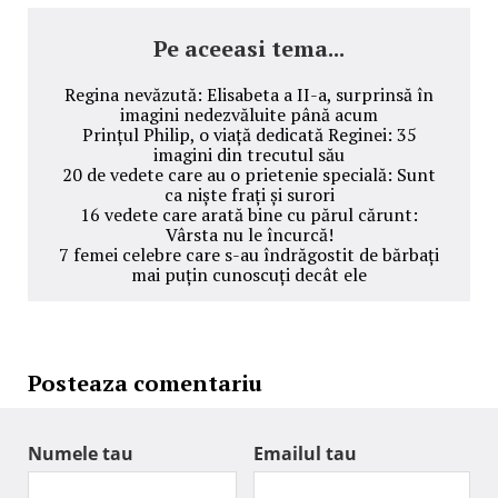
Pe aceeasi tema...
Regina nevăzută: Elisabeta a II-a, surprinsă în
imagini nedezvăluite până acum
Prințul Philip, o viață dedicată Reginei: 35
imagini din trecutul său
20 de vedete care au o prietenie specială: Sunt
ca niște frați și surori
16 vedete care arată bine cu părul cărunt:
Vârsta nu le încurcă!
7 femei celebre care s-au îndrăgostit de bărbați
mai puțin cunoscuți decât ele
Posteaza comentariu
Numele tau
Emailul tau