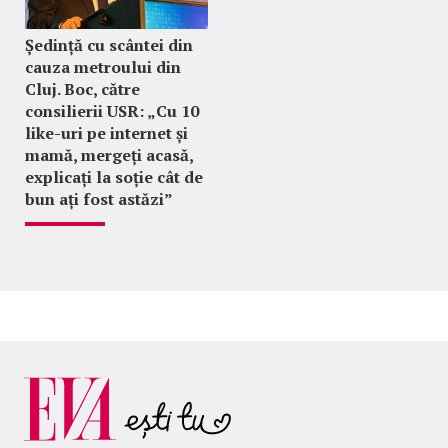
Ședință cu scântei din
cauza metroului din
Cluj. Boc, către
consilierii USR: „Cu 10
like-uri pe internet și
mamă, mergeți acasă,
explicați la soție cât de
bun ați fost astăzi”