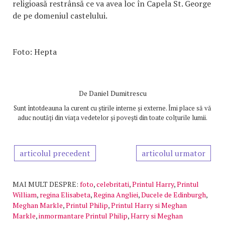
religioasă restrânsă ce va avea loc în Capela St. George
de pe domeniul castelului.
Foto: Hepta
De
Daniel Dumitrescu
Sunt întotdeauna la curent cu știrile interne și externe. Îmi place să vă
aduc noutăți din viața vedetelor și povești din toate colțurile lumii.
articolul precedent
articolul urmator
MAI MULT DESPRE:
foto
,
celebritati
,
Printul Harry
,
Printul
William
,
regina Elisabeta
,
Regina Angliei
,
Ducele de Edinburgh
,
Meghan Markle
,
Printul Philip
,
Printul Harry si Meghan
Markle
,
inmormantare Printul Philip
,
Harry si Meghan