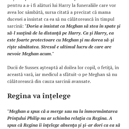
pentru a a-i fi alături lui Harry la funeraliile care vor
avea loc sâmbătă, sursa citată a precizat că mama
ducesei a insistat ca ea să nu călătorească în timpul
sarcinii:
"Doria a insistat ca Meghan să stea în spate și
să-l susțină de la distanță pe Harry. Ca și Harry, ea
este foarte protectoare cu Meghan și nu dorea să-și
riște sănătatea. Stresul e ultimul lucru de care are
nevoie Meghan acum."
Ducii de Sussex așteaptă al doilea lor copil, o fetiță, în
această vară, iar medicul a sfătuit-o pe Meghan să nu
călătorească din cauza sarcinii avansate.
Regina va înțelege
"Meghan a spus că a merge sau nu la înmormântarea
Prințului Philip nu ar schimba relația cu Regina. A
spus că Regina îi înțelege absența și și-ar dori ca ea să