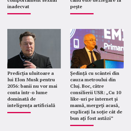
comportament sexual
când este dezlegare la
inadecvat
pește
Predicția uluitoare a
Ședință cu scântei din
lui Elon Musk pentru
cauza metroului din
2036: banii nu vor mai
Cluj. Boc, către
conta într-o lume
consilierii USR: „Cu 10
dominată de
like-uri pe internet și
inteligența artificială
mamă, mergeți acasă,
explicați la soție cât de
bun ați fost astăzi”