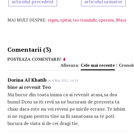
articolul precedent
articolul urmator
MAI MULT DESPRE:
regim
,
spital
,
teo trandafir
,
operatie
,
Maya
Comentarii (3)
POSTEAZA COMENTARIU
Afiseaza:
Cele mai recente
|
Cronol
Dorina Al Khatib
pe 6 Mai 2011, 16:16
bine ai revenit Teo
Ma bucur din toata inima ca ai revenit acasa,sa dea
bunul Dzeu sa iti revii sa ne bucuram de prezenta ta
chiar daca este nu vei reveni pe micile ecrane. Te iubim
si ne rugam pentru tine sa fii sanatoasa sa te poti
bucura de viata si de cei dragi tie.