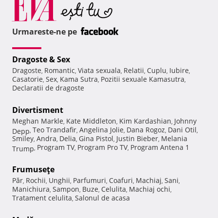
Urmareste-ne pe
Dragoste & Sex
Dragoste
Romantic
Viata sexuala
Relatii
Cuplu
Iubire
,
,
,
,
,
,
Casatorie
Sex
Kama Sutra
Pozitii sexuale Kamasutra
,
,
,
,
Declaratii de dragoste
Divertisment
Meghan Markle
Kate Middleton
Kim Kardashian
Johnny
,
,
,
Teo Trandafir
Angelina Jolie
Dana Rogoz
Dani Otil
Depp
,
,
,
,
,
Smiley
Andra
Delia
Gina Pistol
Justin Bieber
Melania
,
,
,
,
,
Program TV
Program Pro TV
Program Antena 1
Trump
,
,
,
Frumuseţe
Păr
Rochii
Unghii
Parfumuri
Coafuri
Machiaj
Sani
,
,
,
,
,
,
,
Manichiura
Sampon
Buze
Celulita
Machiaj ochi
,
,
,
,
,
Tratament celulita
Salonul de acasa
,