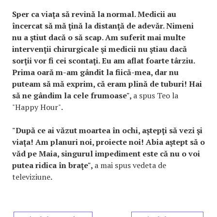
Sper ca viaţa să revină la normal. Medicii au
încercat să mă ţină la distanţă de adevăr. Nimeni
nu a ştiut dacă o să scap. Am suferit mai multe
intervenţii chirurgicale şi medicii nu ştiau dacă
sorţii vor fi cei scontaţi. Eu am aflat foarte târziu.
Prima oară m-am gândit la fiică-mea, dar nu
puteam să mă exprim, că eram plină de tuburi! Hai
să ne gândim la cele frumoase",
a spus Teo la
"Happy Hour"
.
"După ce ai văzut moartea în ochi, aştepţi să vezi şi
viaţa! Am planuri noi, proiecte noi! Abia aştept să o
văd pe Maia, singurul impediment este că nu o voi
putea ridica în braţe",
a mai spus vedeta de
televiziune
.