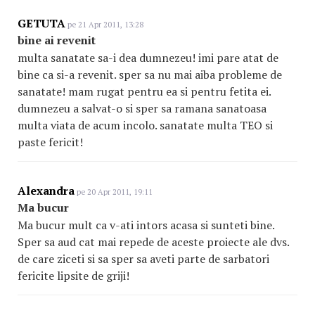
GETUTA
pe 21 Apr 2011, 13:28
bine ai revenit
multa sanatate sa-i dea dumnezeu! imi pare atat de
bine ca si-a revenit. sper sa nu mai aiba probleme de
sanatate! mam rugat pentru ea si pentru fetita ei.
dumnezeu a salvat-o si sper sa ramana sanatoasa
multa viata de acum incolo. sanatate multa TEO si
paste fericit!
Alexandra
pe 20 Apr 2011, 19:11
Ma bucur
Ma bucur mult ca v-ati intors acasa si sunteti bine.
Sper sa aud cat mai repede de aceste proiecte ale dvs.
de care ziceti si sa sper sa aveti parte de sarbatori
fericite lipsite de griji!