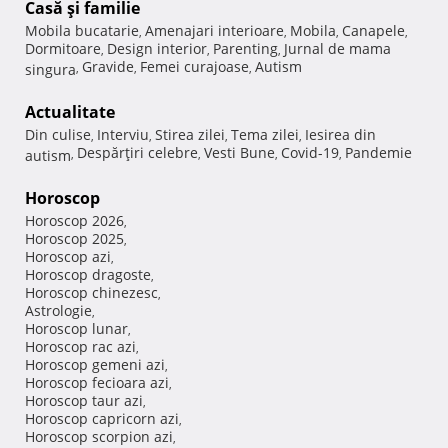
Casă şi familie
Mobila bucatarie
Amenajari interioare
Mobila
Canapele
,
,
,
,
Dormitoare
Design interior
Parenting
Jurnal de mama
,
,
,
Gravide
Femei curajoase
Autism
singura
,
,
,
Actualitate
Din culise
Interviu
Stirea zilei
Tema zilei
Iesirea din
,
,
,
,
Despărţiri celebre
Vesti Bune
Covid-19
Pandemie
autism
,
,
,
,
Horoscop
Horoscop 2026
,
Horoscop 2025
,
Horoscop azi
,
Horoscop dragoste
,
Horoscop chinezesc
,
Astrologie
,
Horoscop lunar
,
Horoscop rac azi
,
Horoscop gemeni azi
,
Horoscop fecioara azi
,
Horoscop taur azi
,
Horoscop capricorn azi
,
Horoscop scorpion azi
,