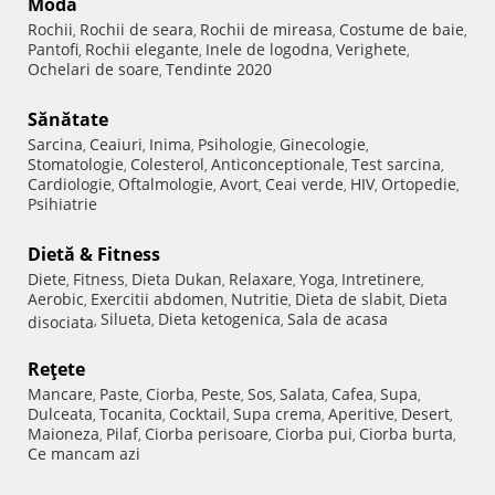
Modă
Rochii
Rochii de seara
Rochii de mireasa
Costume de baie
,
,
,
,
Pantofi
Rochii elegante
Inele de logodna
Verighete
,
,
,
,
Ochelari de soare
Tendinte 2020
,
Sănătate
Sarcina
Ceaiuri
Inima
Psihologie
Ginecologie
,
,
,
,
,
Stomatologie
Colesterol
Anticonceptionale
Test sarcina
,
,
,
,
Cardiologie
Oftalmologie
Avort
Ceai verde
HIV
Ortopedie
,
,
,
,
,
,
Psihiatrie
Dietă & Fitness
Diete
Fitness
Dieta Dukan
Relaxare
Yoga
Intretinere
,
,
,
,
,
,
Aerobic
Exercitii abdomen
Nutritie
Dieta de slabit
Dieta
,
,
,
,
Silueta
Dieta ketogenica
Sala de acasa
disociata
,
,
,
Reţete
Mancare
Paste
Ciorba
Peste
Sos
Salata
Cafea
Supa
,
,
,
,
,
,
,
,
Dulceata
Tocanita
Cocktail
Supa crema
Aperitive
Desert
,
,
,
,
,
,
Maioneza
Pilaf
Ciorba perisoare
Ciorba pui
Ciorba burta
,
,
,
,
,
Ce mancam azi