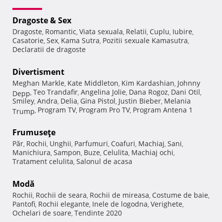
Dragoste & Sex
Dragoste
Romantic
Viata sexuala
Relatii
Cuplu
Iubire
,
,
,
,
,
,
Casatorie
Sex
Kama Sutra
Pozitii sexuale Kamasutra
,
,
,
,
Declaratii de dragoste
Divertisment
Meghan Markle
Kate Middleton
Kim Kardashian
Johnny
,
,
,
Teo Trandafir
Angelina Jolie
Dana Rogoz
Dani Otil
Depp
,
,
,
,
,
Smiley
Andra
Delia
Gina Pistol
Justin Bieber
Melania
,
,
,
,
,
Program TV
Program Pro TV
Program Antena 1
Trump
,
,
,
Frumuseţe
Păr
Rochii
Unghii
Parfumuri
Coafuri
Machiaj
Sani
,
,
,
,
,
,
,
Manichiura
Sampon
Buze
Celulita
Machiaj ochi
,
,
,
,
,
Tratament celulita
Salonul de acasa
,
Modă
Rochii
Rochii de seara
Rochii de mireasa
Costume de baie
,
,
,
,
Pantofi
Rochii elegante
Inele de logodna
Verighete
,
,
,
,
Ochelari de soare
Tendinte 2020
,