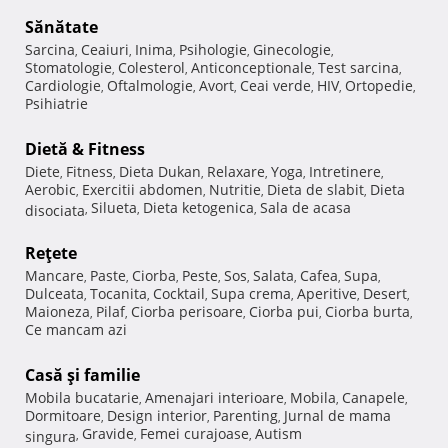
Sănătate
Sarcina
Ceaiuri
Inima
Psihologie
Ginecologie
,
,
,
,
,
Stomatologie
Colesterol
Anticonceptionale
Test sarcina
,
,
,
,
Cardiologie
Oftalmologie
Avort
Ceai verde
HIV
Ortopedie
,
,
,
,
,
,
Psihiatrie
Dietă & Fitness
Diete
Fitness
Dieta Dukan
Relaxare
Yoga
Intretinere
,
,
,
,
,
,
Aerobic
Exercitii abdomen
Nutritie
Dieta de slabit
Dieta
,
,
,
,
Silueta
Dieta ketogenica
Sala de acasa
disociata
,
,
,
Reţete
Mancare
Paste
Ciorba
Peste
Sos
Salata
Cafea
Supa
,
,
,
,
,
,
,
,
Dulceata
Tocanita
Cocktail
Supa crema
Aperitive
Desert
,
,
,
,
,
,
Maioneza
Pilaf
Ciorba perisoare
Ciorba pui
Ciorba burta
,
,
,
,
,
Ce mancam azi
Casă şi familie
Mobila bucatarie
Amenajari interioare
Mobila
Canapele
,
,
,
,
Dormitoare
Design interior
Parenting
Jurnal de mama
,
,
,
Gravide
Femei curajoase
Autism
singura
,
,
,