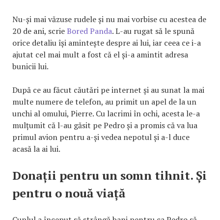
Nu-și mai văzuse rudele și nu mai vorbise cu acestea de
20 de ani, scrie
Bored Panda
. L-au rugat să le spună
orice detaliu își amintește despre ai lui, iar ceea ce i-a
ajutat cel mai mult a fost că el și-a amintit adresa
bunicii lui.
După ce au făcut căutări pe internet și au sunat la mai
multe numere de telefon, au primit un apel de la un
unchi al omului, Pierre. Cu lacrimi în ochi, acesta le-a
mulțumit că l-au găsit pe Pedro și a promis că va lua
primul avion pentru a-și vedea nepotul și a-l duce
acasă la ai lui.
Donații pentru un somn tihnit. Și
pentru o nouă viață
Cuplul a început să strângă bani pentru ca Pedro să