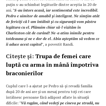
puțin s-au schimbat legăturile dintre aceștia în 20 de
ani.
"S-au întors acasă, iar sentimentul este incredibil.
Pedro e uimitor de amabil și inteligent. Ne simțim atât
de fericiți că l-am întâlnit și cu siguranță vom păstra
legătura cu el. Plănuim chiar să-l vizităm în
Charleston cât de curând! Ne-a atins inimile pentru
totdeauna și ne e dor de el. Abia așteptăm să vedem ce
îi aduce acest capitol"
, a povestit Randi.
Citește și:
Trupa de femei care
luptă cu arma în mână împotriva
braconierilor
Cuplul care l-a ajutat pe Pedro să-și revadă familia
după 20 de ani are și un mesaj pentru toți cei care
întâlnesc persoane fără adăpost aflate în situații
dificile:
"Vă rugăm, când vedeți pe cineva pe stradă, nu