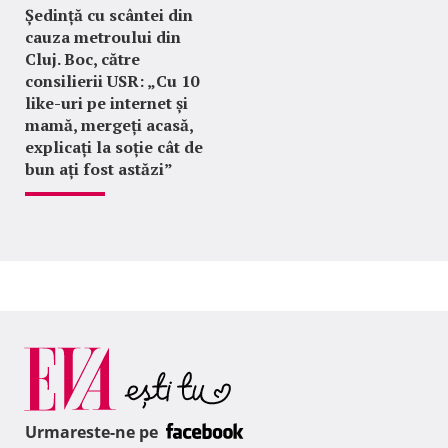
Ședință cu scântei din
cauza metroului din
Cluj. Boc, către
consilierii USR: „Cu 10
like-uri pe internet și
mamă, mergeți acasă,
explicați la soție cât de
bun ați fost astăzi”
Urmareste-ne pe