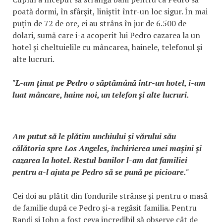
poată dormi, în sfârșit, liniștit într-un loc sigur. În mai
puțin de 72 de ore, ei au strâns în jur de 6.500 de
dolari, sumă care i-a acoperit lui Pedro cazarea la un
hotel și cheltuielile cu mâncarea, hainele, telefonul și
alte lucruri.
"L-am ținut pe Pedro o săptămână într-un hotel, i-am
luat mâncare, haine noi, un telefon și alte lucruri.
Am putut să le plătim unchiului și vărului său
călătoria spre Los Angeles, închirierea unei mașini și
cazarea la hotel. Restul banilor l-am dat familiei
pentru a-l ajuta pe Pedro să se pună pe picioare."
Cei doi au plătit din fondurile strânse și pentru o masă
de familie după ce Pedro și-a regăsit familia. Pentru
Randi și John a fost ceva incredibil să observe cât de