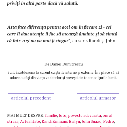
priviți în altă parte dacă vă salută.
Asta face diferența pentru acel om în fiecare zi - cei
care îi dau atenție îl fac să meargă ănainte și să simtă
că într-o zi nu va mai fi singur"
, au scris Randi și John.
De
Daniel Dumitrescu
Sunt întotdeauna la curent cu știrile interne și externe. Îmi place să vă
aduc noutăți din viața vedetelor și povești din toate colțurile lumii.
articolul precedent
articolul urmator
MAI MULT DESPRE:
familie
,
foto
,
poveste adevarata
,
om al
strazii
,
Actualitate
,
Randi Emmans Bailyn
,
John Suazo
,
Pedro
,