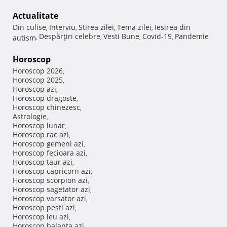
Actualitate
Din culise
Interviu
Stirea zilei
Tema zilei
Iesirea din
,
,
,
,
Despărţiri celebre
Vesti Bune
Covid-19
Pandemie
autism
,
,
,
,
Horoscop
Horoscop 2026
,
Horoscop 2025
,
Horoscop azi
,
Horoscop dragoste
,
Horoscop chinezesc
,
Astrologie
,
Horoscop lunar
,
Horoscop rac azi
,
Horoscop gemeni azi
,
Horoscop fecioara azi
,
Horoscop taur azi
,
Horoscop capricorn azi
,
Horoscop scorpion azi
,
Horoscop sagetator azi
,
Horoscop varsator azi
,
Horoscop pesti azi
,
Horoscop leu azi
,
Horoscop balanta azi
,