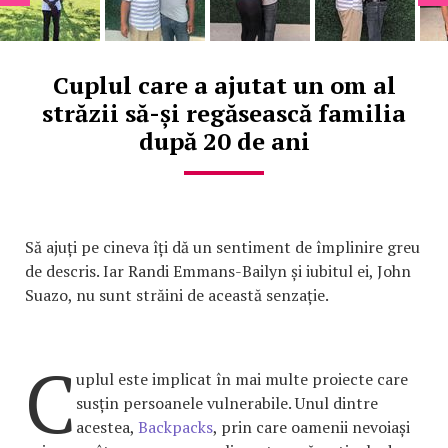
Cuplul care a ajutat un om al
străzii să-și regăsească familia
după 20 de ani
Să ajuți pe cineva îți dă un sentiment de împlinire greu
de descris. Iar Randi Emmans-Bailyn și iubitul ei, John
Suazo, nu sunt străini de această senzație.
C
uplul este implicat în mai multe proiecte care
susțin persoanele vulnerabile. Unul dintre
acestea,
Backpacks
, prin care oamenii nevoiași