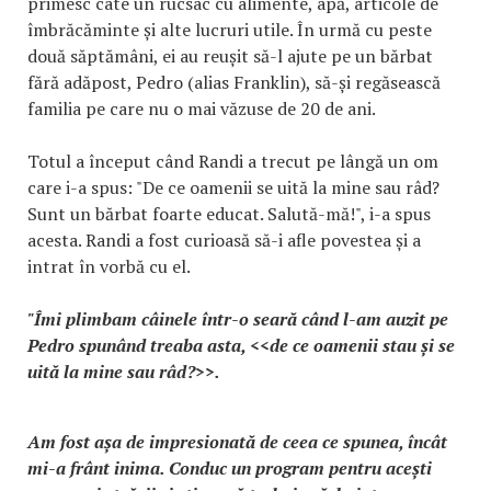
primesc câte un rucsac cu alimente, apă, articole de
îmbrăcăminte și alte lucruri utile. În urmă cu peste
două săptămâni, ei au reușit să-l ajute pe un bărbat
fără adăpost, Pedro (alias Franklin), să-și regăsească
familia pe care nu o mai văzuse de 20 de ani.
Totul a început când Randi a trecut pe lângă un om
care i-a spus: "De ce oamenii se uită la mine sau râd?
Sunt un bărbat foarte educat. Salută-mă!", i-a spus
acesta. Randi a fost curioasă să-i afle povestea și a
intrat în vorbă cu el.
"Îmi plimbam câinele într-o seară când l-am auzit pe
Pedro spunând treaba asta, <<de ce oamenii stau și se
uită la mine sau râd?>>.
Am fost așa de impresionată de ceea ce spunea, încât
mi-a frânt inima. Conduc un program pentru acești