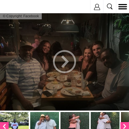
Inregistreaza
© Copyright: Facebook