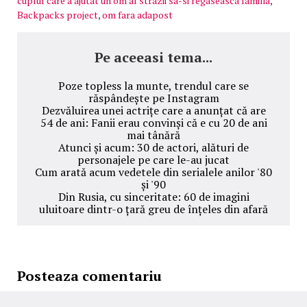
cuplul care a ajutat un om al strazii sa-si regaseasca familia
,
Backpacks project
,
om fara adapost
Pe aceeasi tema...
Poze topless la munte, trendul care se
răspândește pe Instagram
Dezvăluirea unei actrițe care a anunțat că are
54 de ani: Fanii erau convinși că e cu 20 de ani
mai tânără
Atunci și acum: 30 de actori, alături de
personajele pe care le-au jucat
Cum arată acum vedetele din serialele anilor '80
și '90
Din Rusia, cu sinceritate: 60 de imagini
uluitoare dintr-o țară greu de înțeles din afară
Posteaza comentariu