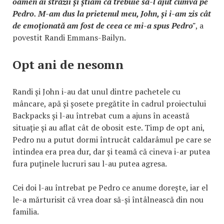
oamen ai străzii și știam că trebuie să-l ajut cumva pe
Pedro. M-am dus la prietenul meu, John, și i-am zis cât
de emoționată am fost de ceea ce mi-a spus Pedro"
, a
povestit Randi Emmans-Bailyn.
Opt ani de nesomn
Randi și John i-au dat unul dintre pachetele cu
mâncare, apă și șosete pregătite în cadrul proiectului
Backpacks și l-au întrebat cum a ajuns în această
situație și au aflat cât de obosit este. Timp de opt ani,
Pedro nu a putut dormi întrucât caldarâmul pe care se
întindea era prea dur, dar și teamă că cineva i-ar putea
fura puținele lucruri sau l-au putea agresa.
Cei doi l-au întrebat pe Pedro ce anume dorește, iar el
le-a mărturisit că vrea doar să-și întâlnească din nou
familia.