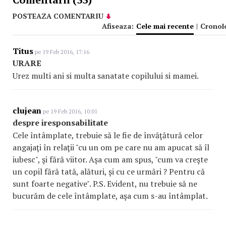
POSTEAZA COMENTARIU
Afiseaza:
Cele mai recente
|
Cronol
Titus
pe 19 Feb 2016, 17:16
URARE
Urez multi ani si multa sanatate copilului si mamei.
clujean
pe 19 Feb 2016, 10:01
despre iresponsabilitate
Cele întâmplate, trebuie să le fie de învăţătură celor
angajaţi în relaţii "cu un om pe care nu am apucat să îl
iubesc", şi fără viitor. Aşa cum am spus, "cum va creşte
un copil fără tată, alături, şi cu ce urmări ? Pentru că
sunt foarte negative". P.S. Evident, nu trebuie să ne
bucurăm de cele întâmplate, aşa cum s-au întâmplat.