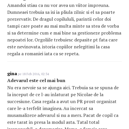
Amandoi stiau ca nu vor avea un viitor impreuna.
Dumneaei trebuia sa isi ia pliula zilnic si el sa poarte
prezervativ. De dragul copilululi, parintii celor doi
tampi care poate au mai multa minte sa stea de vorba
si sa determine cum e mai bine sa gestioneze problema
nepoatei lor. Orgoliile trebuiesc depasite pt fata care
este nevinovata. istoria copiilor nelegitimi la casa
regala a romaniei iata ca se repeta.
gina
pe 18 Feb 2016, 02:34
Adevarul este cel mai bun
Nu era nevoie sa se ajunga aici. Trebuia sa se spuna de
la inceput de ce l-au inlaturat pe Nicolae de la
succesiune. Casa regala a avut un PR prost organizat
care le-a terfelit imaginea. Au incercat sa
musamalizeze adevarul si nu a mers. Pacat de copil ca
este tarat in presa la modul asta. Tatal total