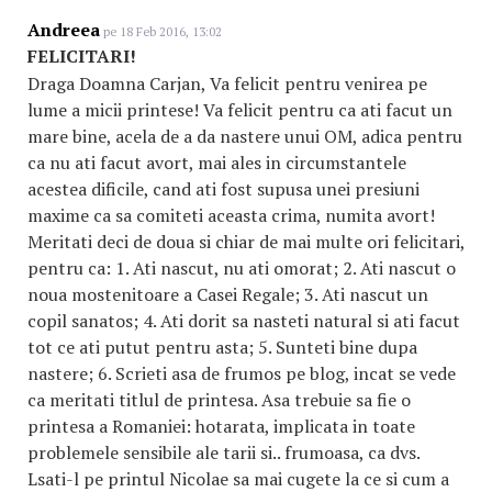
Andreea
pe 18 Feb 2016, 13:02
FELICITARI!
Draga Doamna Carjan, Va felicit pentru venirea pe
lume a micii printese! Va felicit pentru ca ati facut un
mare bine, acela de a da nastere unui OM, adica pentru
ca nu ati facut avort, mai ales in circumstantele
acestea dificile, cand ati fost supusa unei presiuni
maxime ca sa comiteti aceasta crima, numita avort!
Meritati deci de doua si chiar de mai multe ori felicitari,
pentru ca: 1. Ati nascut, nu ati omorat; 2. Ati nascut o
noua mostenitoare a Casei Regale; 3. Ati nascut un
copil sanatos; 4. Ati dorit sa nasteti natural si ati facut
tot ce ati putut pentru asta; 5. Sunteti bine dupa
nastere; 6. Scrieti asa de frumos pe blog, incat se vede
ca meritati titlul de printesa. Asa trebuie sa fie o
printesa a Romaniei: hotarata, implicata in toate
problemele sensibile ale tarii si.. frumoasa, ca dvs.
Lsati-l pe printul Nicolae sa mai cugete la ce si cum a