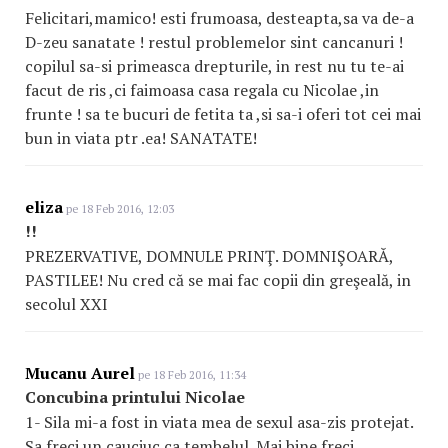
Felicitari,mamico! esti frumoasa, desteapta,sa va de-a
D-zeu sanatate ! restul problemelor sint cancanuri !
copilul sa-si primeasca drepturile, in rest nu tu te-ai
facut de ris ,ci faimoasa casa regala cu Nicolae ,in
frunte ! sa te bucuri de fetita ta ,si sa-i oferi tot cei mai
bun in viata ptr .ea! SANATATE!
eliza
pe 18 Feb 2016, 12:03
!!
PREZERVATIVE, DOMNULE PRINŢ. DOMNIŞOARĂ,
PASTILEE! Nu cred că se mai fac copii din greşeală, in
secolul XXI
Mucanu Aurel
pe 18 Feb 2016, 11:34
Concubina printului Nicolae
1- Sila mi-a fost in viata mea de sexul asa-zis protejat.
Sa freci un cauciuc ca tembelul. Mai bine freci