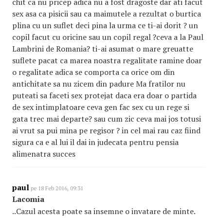
chit ca nu pricep adica nu a fost dragoste dar ati facut
sex asa ca pisicii sau ca maimutele a rezultat o burtica
plina cu un suflet deci pina la urma ce ti-ai dorit ? un
copil facut cu oricine sau un copil regal ?ceva a la Paul
Lambrini de Romania? ti-ai asumat o mare greuatte
suflete pacat ca marea noastra regalitate ramine doar
o regalitate adica se comporta ca orice om din
antichitate sa nu zicem din padure Ma fratilor nu
puteati sa faceti sex protejat daca era doar o partida
de sex intimplatoare ceva gen fac sex cu un rege si
gata trec mai departe? sau cum zic ceva mai jos totusi
ai vrut sa pui mina pe regisor ? in cel mai rau caz fiind
sigura ca e al lui il dai in judecata pentru pensia
alimenatra succes
paul
pe 18 Feb 2016, 09:31
Lacomia
..Cazul acesta poate sa insemne o invatare de minte.