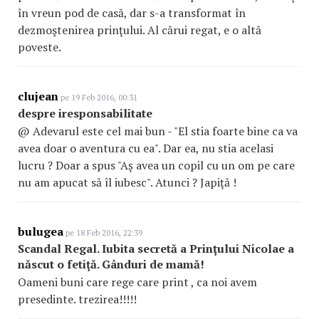
în vreun pod de casă, dar s-a transformat în
dezmoştenirea prinţului. Al cărui regat, e o altă
poveste.
clujean
pe 19 Feb 2016, 00:31
despre iresponsabilitate
@ Adevarul este cel mai bun - "El stia foarte bine ca va
avea doar o aventura cu ea". Dar ea, nu stia acelasi
lucru ? Doar a spus "Aș avea un copil cu un om pe care
nu am apucat să îl iubesc". Atunci ? Japiţă !
bulugea
pe 18 Feb 2016, 22:39
Scandal Regal. Iubita secretă a Prinţului Nicolae a
născut o fetiţă. Gânduri de mamă!
Oameni buni care rege care print , ca noi avem
presedinte. trezirea!!!!!