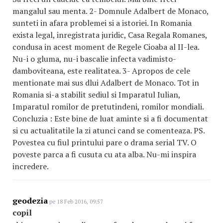
mangalul sau menta. 2- Domnule Adalbert de Monaco,
sunteti in afara problemei si a istoriei. In Romania
exista legal, inregistrata juridic, Casa Regala Romanes,
condusa in acest moment de Regele Cioaba al II-lea.
Nu-i o gluma, nu-i bascalie infecta vadimisto-
damboviteana, este realitatea. 3- Apropos de cele
mentionate mai sus dlui Adalbert de Monaco. Tot in
Romania si-a stabilit sediul si Imparatul Iulian,
Imparatul romilor de pretutindeni, romilor mondiali.
Concluzia : Este bine de luat aminte si a fi documentat
si cu actualitatile la zi atunci cand se comenteaza. PS.
Povestea cu fiul printului pare o drama serial TV. O
poveste parca a fi cusuta cu ata alba. Nu-mi inspira
incredere.
geodezia
pe 18 Feb 2016, 09:57
copil