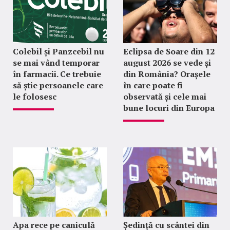
Colebil și Panzcebil nu
Eclipsa de Soare din 12
se mai vând temporar
august 2026 se vede și
în farmacii. Ce trebuie
din România? Orașele
să știe persoanele care
în care poate fi
le folosesc
observată și cele mai
bune locuri din Europa
Apa rece pe caniculă
Ședință cu scântei din