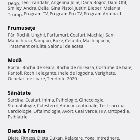
Teo Trandafir
Angelina Jolie
Dana Rogoz
Dani Otil
Depp
,
,
,
,
,
Smiley
Andra
Delia
Gina Pistol
Justin Bieber
Melania
,
,
,
,
,
Program TV
Program Pro TV
Program Antena 1
Trump
,
,
,
Frumuseţe
Păr
Rochii
Unghii
Parfumuri
Coafuri
Machiaj
Sani
,
,
,
,
,
,
,
Manichiura
Sampon
Buze
Celulita
Machiaj ochi
,
,
,
,
,
Tratament celulita
Salonul de acasa
,
Modă
Rochii
Rochii de seara
Rochii de mireasa
Costume de baie
,
,
,
,
Pantofi
Rochii elegante
Inele de logodna
Verighete
,
,
,
,
Ochelari de soare
Tendinte 2020
,
Sănătate
Sarcina
Ceaiuri
Inima
Psihologie
Ginecologie
,
,
,
,
,
Stomatologie
Colesterol
Anticonceptionale
Test sarcina
,
,
,
,
Cardiologie
Oftalmologie
Avort
Ceai verde
HIV
Ortopedie
,
,
,
,
,
,
Psihiatrie
Dietă & Fitness
Diete
Fitness
Dieta Dukan
Relaxare
Yoga
Intretinere
,
,
,
,
,
,