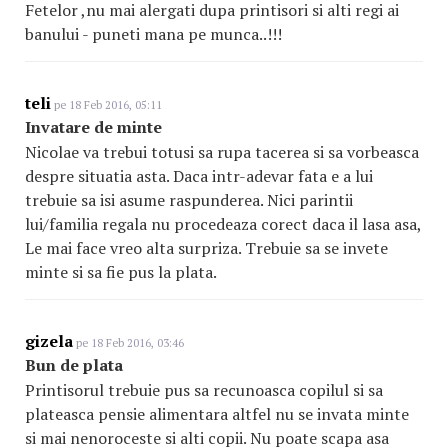
Fetelor ,nu mai alergati dupa printisori si alti regi ai
banului - puneti mana pe munca..!!!
teli
pe 18 Feb 2016, 05:11
Invatare de minte
Nicolae va trebui totusi sa rupa tacerea si sa vorbeasca
despre situatia asta. Daca intr-adevar fata e a lui
trebuie sa isi asume raspunderea. Nici parintii
lui/familia regala nu procedeaza corect daca il lasa asa,
Le mai face vreo alta surpriza. Trebuie sa se invete
minte si sa fie pus la plata.
gizela
pe 18 Feb 2016, 03:46
Bun de plata
Printisorul trebuie pus sa recunoasca copilul si sa
plateasca pensie alimentara altfel nu se invata minte
si mai nenoroceste si alti copii. Nu poate scapa asa