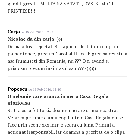
gandit gresit... MULTA SANATATE, DVS. SI MICII
PRINTESE!!!
Carja
pe 18 Feb 2016, 12:54
Nicolae da din carja -)))
De aia a fost rejectat. S-a apucat de dat din carja in
pamantence, precum Carol al II-lea. E greu sa rezisti la
asa frumuseti din Romania, nu ??? O fi avand si
priapism precum inaintasul sau ??? -))))))
Popescu
pe 18 Feb 2016, 12:40
O nebunie care arunca in aer o Casa Regala
glorioasa
Sa traiasca fetita si...doamna nu are stima noastra.
Venirea pe lume a unui copil intr-o Casa Regala nu se
face prin scene xxx intr-o seara cu luna. Printul a
actionat iresponsabil, iar doamna a profitat de o clipa