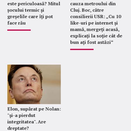
este periculoasă? Mitul
cauza metroului din
șocului termic și
Cluj. Boc, către
greșelile care îți pot
consilierii USR: „Cu 10
face rău
like-uri pe internet și
mamă, mergeți acasă,
explicați la soție cât de
bun ați fost astăzi”
Elon, supărat pe Nolan:
"şi-a pierdut
integritatea". Are
dreptate?