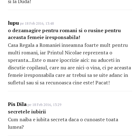
si la Duda!
lupu
pe 18 Feb 2016, 13:48
o dezamagire pentru romani si o rusine pentru
aceasta femeie iresponsabila!
Casa Regala a Romaniei inseamna foarte mult pentru
multi romani, iar Printul Nicolae reprezenta o
speranta...Este o mare ipocrizie aici: nu aduceti in
discutie copilasul, care nu are nici-o vina, ci pe aceasta
femeie iresponsabila care ar trebui sa se uite adanc in
sufletul sau si sa recunoasca cine este! Pacat!
Pis Dila
pe 18 Feb 2016, 13:29
secretele iubirii
Cum naiba e iubita secreta daca o cunoaste toata
lumea?