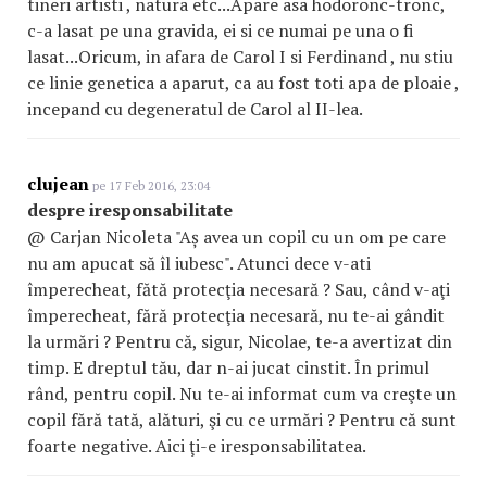
tineri artisti , natura etc...Apare asa hodoronc-tronc,
c-a lasat pe una gravida, ei si ce numai pe una o fi
lasat...Oricum, in afara de Carol I si Ferdinand , nu stiu
ce linie genetica a aparut, ca au fost toti apa de ploaie ,
incepand cu degeneratul de Carol al II-lea.
clujean
pe 17 Feb 2016, 23:04
despre iresponsabilitate
@ Carjan Nicoleta "Aș avea un copil cu un om pe care
nu am apucat să îl iubesc". Atunci dece v-ati
împerecheat, fătă protecţia necesară ? Sau, când v-aţi
împerecheat, fără protecţia necesară, nu te-ai gândit
la urmări ? Pentru că, sigur, Nicolae, te-a avertizat din
timp. E dreptul tău, dar n-ai jucat cinstit. În primul
rând, pentru copil. Nu te-ai informat cum va creşte un
copil fără tată, alături, şi cu ce urmări ? Pentru că sunt
foarte negative. Aici ţi-e iresponsabilitatea.