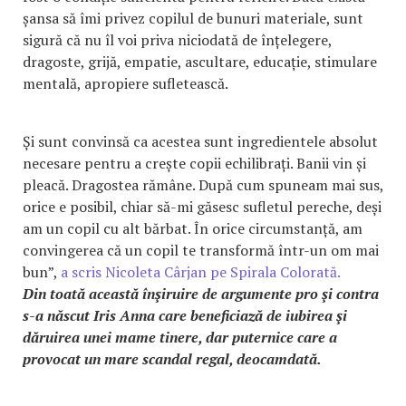
șansa să îmi privez copilul de bunuri materiale, sunt
sigură că nu îl voi priva niciodată de înțelegere,
dragoste, grijă, empatie, ascultare, educație, stimulare
mentală, apropiere sufletească.
Și sunt convinsă ca acestea sunt ingredientele absolut
necesare pentru a crește copii echilibrați. Banii vin și
pleacă. Dragostea rămâne. După cum spuneam mai sus,
orice e posibil, chiar să-mi găsesc sufletul pereche, deși
am un copil cu alt bărbat. În orice circumstanță, am
convingerea că un copil te transformă într-un om mai
bun”,
a scris Nicoleta Cârjan pe Spirala Colorată.
Din toată această înşiruire de argumente pro şi contra
s-a născut Iris Anna care beneficiază de iubirea şi
dăruirea unei mame tinere, dar puternice care a
provocat un mare scandal regal, deocamdată.