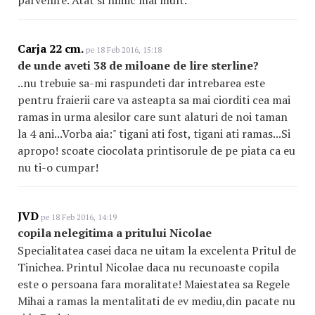
parvenire. Atat si nimic mai mult.
Carja 22 cm.
pe 18 Feb 2016, 15:18
de unde aveti 38 de miloane de lire sterline?
..nu trebuie sa-mi raspundeti dar intrebarea este
pentru fraierii care va asteapta sa mai ciorditi cea mai
ramas in urma alesilor care sunt alaturi de noi taman
la 4 ani...Vorba aia:" tigani ati fost, tigani ati ramas...Si
apropo! scoate ciocolata printisorule de pe piata ca eu
nu ti-o cumpar!
JVD
pe 18 Feb 2016, 14:19
copila nelegitima a pritului Nicolae
Specialitatea casei daca ne uitam la excelenta Pritul de
Tinichea. Printul Nicolae daca nu recunoaste copila
este o persoana fara moralitate! Maiestatea sa Regele
Mihai a ramas la mentalitati de ev mediu,din pacate nu