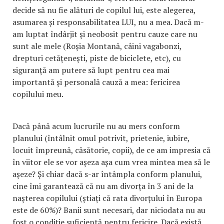
decide să nu fie alături de copilul lui, este alegerea,
asumarea și responsabilitatea LUI, nu a mea. Dacă m-
am luptat îndârjit și neobosit pentru cauze care nu
sunt ale mele (Roșia Montană, câini vagabonzi,
drepturi cetățenești, piste de biciclete, etc), cu
siguranță am putere să lupt pentru cea mai
importantă și personală cauză a mea: fericirea
copilului meu.
Dacă până acum lucrurile nu au mers conform
planului (întâlnit omul potrivit, prietenie, iubire,
locuit împreună, căsătorie, copii), de ce am impresia că
în viitor ele se vor așeza așa cum vrea mintea mea să le
așeze? Și chiar dacă s-ar întâmpla conform planului,
cine îmi garantează că nu am divorța în 3 ani de la
nașterea copilului (știați că rata divorțului în Europa
este de 60%)? Banii sunt necesari, dar niciodata nu au
fost o condiție suficientă pentru fericire. Dacă există