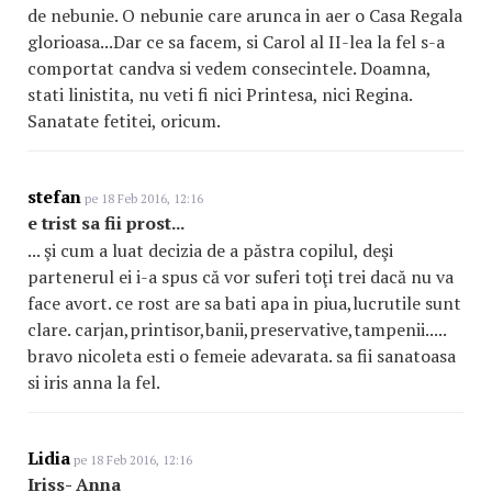
de nebunie. O nebunie care arunca in aer o Casa Regala
glorioasa...Dar ce sa facem, si Carol al II-lea la fel s-a
comportat candva si vedem consecintele. Doamna,
stati linistita, nu veti fi nici Printesa, nici Regina.
Sanatate fetitei, oricum.
stefan
pe 18 Feb 2016, 12:16
e trist sa fii prost...
... şi cum a luat decizia de a păstra copilul, deşi
partenerul ei i-a spus că vor suferi toţi trei dacă nu va
face avort. ce rost are sa bati apa in piua,lucrutile sunt
clare. carjan,printisor,banii,preservative,tampenii.....
bravo nicoleta esti o femeie adevarata. sa fii sanatoasa
si iris anna la fel.
Lidia
pe 18 Feb 2016, 12:16
Iriss- Anna