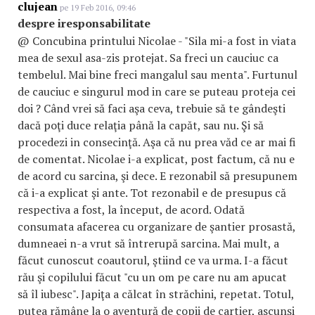
clujean
pe 19 Feb 2016, 09:46
despre iresponsabilitate
@ Concubina printului Nicolae - "Sila mi-a fost in viata
mea de sexul asa-zis protejat. Sa freci un cauciuc ca
tembelul. Mai bine freci mangalul sau menta". Furtunul
de cauciuc e singurul mod in care se puteau proteja cei
doi ? Când vrei să faci aşa ceva, trebuie să te gândeşti
dacă poţi duce relaţia până la capăt, sau nu. Şi să
procedezi in consecinţă. Aşa că nu prea văd ce ar mai fi
de comentat. Nicolae i-a explicat, post factum, că nu e
de acord cu sarcina, şi dece. E rezonabil să presupunem
că i-a explicat şi ante. Tot rezonabil e de presupus că
respectiva a fost, la început, de acord. Odată
consumata afacerea cu organizare de şantier prosastă,
dumneaei n-a vrut să întrerupă sarcina. Mai mult, a
făcut cunoscut coautorul, ştiind ce va urma. I-a făcut
rău şi copilului făcut "cu un om pe care nu am apucat
să îl iubesc". Japiţa a călcat în străchini, repetat. Totul,
putea rămâne la o aventură de copii de cartier, ascunşi