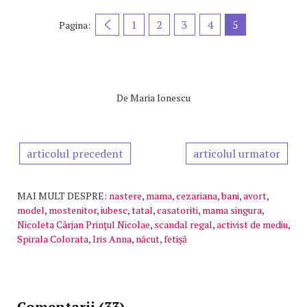
1
2
3
4
5
Pagina:
De
Maria Ionescu
articolul precedent
articolul urmator
MAI MULT DESPRE:
nastere
,
mama
,
cezariana
,
bani
,
avort
,
model
,
mostenitor
,
iubesc
,
tatal
,
casatoriti
,
mama singura
,
Nicoleta Cârjan Prinţul Nicolae
,
scandal regal
,
activist de mediu
,
Spirala Colorata
,
Iris Anna
,
năcut
,
fetişă
Comentarii (33)