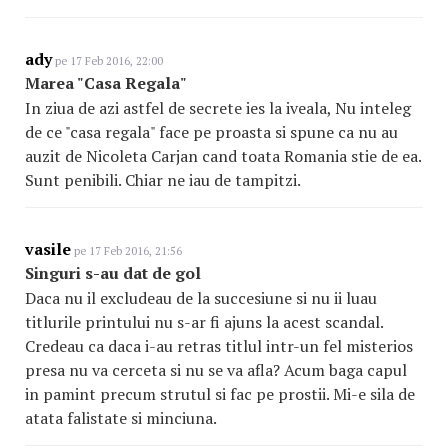
ady
pe 17 Feb 2016, 22:00
Marea "Casa Regala"
In ziua de azi astfel de secrete ies la iveala, Nu inteleg
de ce "casa regala" face pe proasta si spune ca nu au
auzit de Nicoleta Carjan cand toata Romania stie de ea.
Sunt penibili. Chiar ne iau de tampitzi.
vasile
pe 17 Feb 2016, 21:56
Singuri s-au dat de gol
Daca nu il excludeau de la succesiune si nu ii luau
titlurile printului nu s-ar fi ajuns la acest scandal.
Credeau ca daca i-au retras titlul intr-un fel misterios
presa nu va cerceta si nu se va afla? Acum baga capul
in pamint precum strutul si fac pe prostii. Mi-e sila de
atata falistate si minciuna.