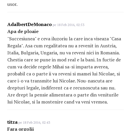
usor.
AdalbertDeMonaco
pe 18 Feb 2016, 02:53
Apa de ploaie
"Succesiunea" e ceva iluzoriu la care inca viseaza "Casa
Regala". Asa cum regalitatea nu a revenit in Austria,
Italia, Bulgaria, Ungaria, nu va reveni nici in Romania.
Chestia care se pune in mod real e la bani. In fuctie de
cum va decide regele Mihai sa-si imparta averea,
probabil ca o parte ii va reveni si mamei lui Nicolae, si
care i-o va transmite lui Nicolae. Nou-nascuta are
drepturi legale, indiferent ca e recunoscuta sau nu.
Are drept la pensie alimentara o parte din veniturile
lui Nicolae, si la mostenire cand va veni vremea.
titza
pe 18 Feb 2016, 02:43
Fara orgolii