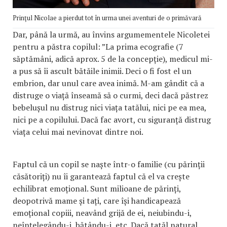
Prinţul Nicolae a pierdut tot în urma unei aventuri de o primăvară
Dar, până la urmă, au învins argumementele Nicoletei
pentru a păstra copilul: ”La prima ecografie (7
săptămâni, adică aprox. 5 de la concepție), medicul mi-
a pus să îi ascult bătăile inimii. Deci o fi fost el un
embrion, dar unul care avea inimă. M-am gândit că a
distruge o viață înseamă să o curmi, deci dacă păstrez
bebelușul nu distrug nici viața tatălui, nici pe ea mea,
nici pe a copilului. Dacă fac avort, cu siguranță distrug
viața celui mai nevinovat dintre noi.
Faptul că un copil se naște într-o familie (cu părinții
căsătoriți) nu îi garantează faptul că el va crește
echilibrat emoțional. Sunt milioane de părinți,
deopotrivă mame și tați, care își handicapează
emoțional copiii, neavând grijă de ei, neiubindu-i,
neînțelegându-i, bătându-i, etc. Dacă tatăl natural