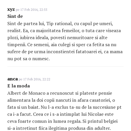
xyz
pe 17 Feb 2016, 22:55
Sint de
Sint de partea lui, Tip rational, cu capul pe umeri,
realist. Ea, ca majoritatea femeilor, o tuta care viseaza
plozi, iubirea ideala, povesti nemuritoare si alte
timpenii. Ce semeni, aia culegi si sper ca fetita sa nu
sufere de pe urma inconstientei fatatoarei ei, ca mama
nu pot sa o numesc.
anca
pe 17 Feb 2016, 22:22
E la moda
Albert de Monaco a recunoscut si plateste pensie
alimentara la doi copii nascuti in afara casatoriei, o
fata si un baiat. Nu l-a exclus ta-su de la succesiune pt
ca i-a facut. Ceea ce i s-a intimplat lui Nicolae este
ceva foarte comun in lumea regala. Si printul belgiei
si-a intretinut fiica ilegitima produsa din adulter.