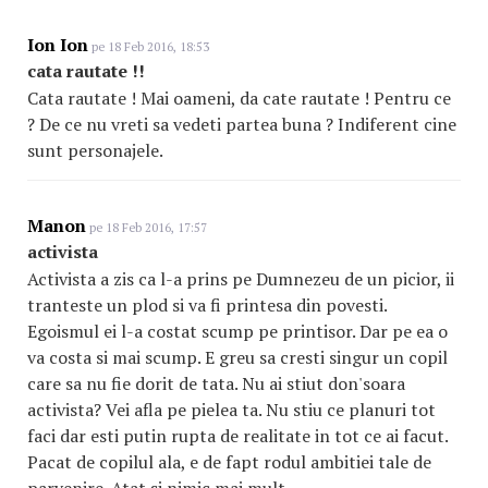
Ion Ion
pe 18 Feb 2016, 18:53
cata rautate !!
Cata rautate ! Mai oameni, da cate rautate ! Pentru ce
? De ce nu vreti sa vedeti partea buna ? Indiferent cine
sunt personajele.
Manon
pe 18 Feb 2016, 17:57
activista
Activista a zis ca l-a prins pe Dumnezeu de un picior, ii
tranteste un plod si va fi printesa din povesti.
Egoismul ei l-a costat scump pe printisor. Dar pe ea o
va costa si mai scump. E greu sa cresti singur un copil
care sa nu fie dorit de tata. Nu ai stiut don'soara
activista? Vei afla pe pielea ta. Nu stiu ce planuri tot
faci dar esti putin rupta de realitate in tot ce ai facut.
Pacat de copilul ala, e de fapt rodul ambitiei tale de