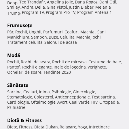
Teo Trandafir
Angelina Jolie
Dana Rogoz
Dani Otil
Depp
,
,
,
,
,
Smiley
Andra
Delia
Gina Pistol
Justin Bieber
Melania
,
,
,
,
,
Program TV
Program Pro TV
Program Antena 1
Trump
,
,
,
Frumuseţe
Păr
Rochii
Unghii
Parfumuri
Coafuri
Machiaj
Sani
,
,
,
,
,
,
,
Manichiura
Sampon
Buze
Celulita
Machiaj ochi
,
,
,
,
,
Tratament celulita
Salonul de acasa
,
Modă
Rochii
Rochii de seara
Rochii de mireasa
Costume de baie
,
,
,
,
Pantofi
Rochii elegante
Inele de logodna
Verighete
,
,
,
,
Ochelari de soare
Tendinte 2020
,
Sănătate
Sarcina
Ceaiuri
Inima
Psihologie
Ginecologie
,
,
,
,
,
Stomatologie
Colesterol
Anticonceptionale
Test sarcina
,
,
,
,
Cardiologie
Oftalmologie
Avort
Ceai verde
HIV
Ortopedie
,
,
,
,
,
,
Psihiatrie
Dietă & Fitness
Diete
Fitness
Dieta Dukan
Relaxare
Yoga
Intretinere
,
,
,
,
,
,