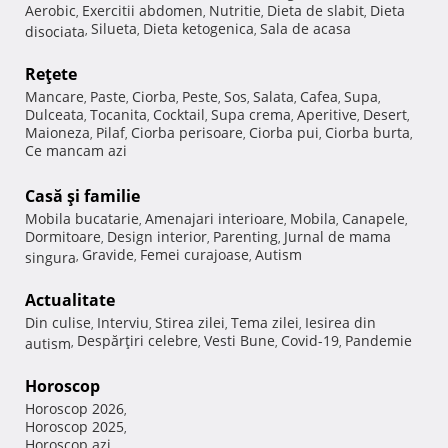
Aerobic
Exercitii abdomen
Nutritie
Dieta de slabit
Dieta
,
,
,
,
Silueta
Dieta ketogenica
Sala de acasa
disociata
,
,
,
Reţete
Mancare
Paste
Ciorba
Peste
Sos
Salata
Cafea
Supa
,
,
,
,
,
,
,
,
Dulceata
Tocanita
Cocktail
Supa crema
Aperitive
Desert
,
,
,
,
,
,
Maioneza
Pilaf
Ciorba perisoare
Ciorba pui
Ciorba burta
,
,
,
,
,
Ce mancam azi
Casă şi familie
Mobila bucatarie
Amenajari interioare
Mobila
Canapele
,
,
,
,
Dormitoare
Design interior
Parenting
Jurnal de mama
,
,
,
Gravide
Femei curajoase
Autism
singura
,
,
,
Actualitate
Din culise
Interviu
Stirea zilei
Tema zilei
Iesirea din
,
,
,
,
Despărţiri celebre
Vesti Bune
Covid-19
Pandemie
autism
,
,
,
,
Horoscop
Horoscop 2026
,
Horoscop 2025
,
Horoscop azi
,