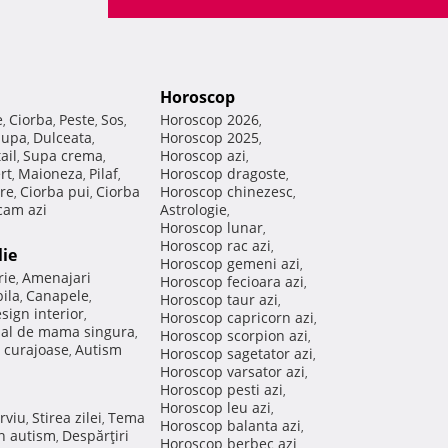
Horoscop
e
Ciorba
Peste
Sos
Horoscop 2026
,
,
,
,
,
Supa
Dulceata
Horoscop 2025
,
,
,
ail
Supa crema
Horoscop azi
,
,
,
rt
Maioneza
Pilaf
Horoscop dragoste
,
,
,
,
re
Ciorba pui
Ciorba
Horoscop chinezesc
,
,
,
am azi
Astrologie
,
Horoscop lunar
,
Horoscop rac azi
,
lie
Horoscop gemeni azi
,
rie
Amenajari
,
Horoscop fecioara azi
,
ila
Canapele
,
,
Horoscop taur azi
,
sign interior
,
Horoscop capricorn azi
,
nal de mama singura
,
Horoscop scorpion azi
,
 curajoase
Autism
,
Horoscop sagetator azi
,
Horoscop varsator azi
,
Horoscop pesti azi
,
Horoscop leu azi
,
rviu
Stirea zilei
Tema
,
,
Horoscop balanta azi
,
in autism
Despărţiri
,
Horoscop berbec azi
,