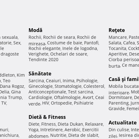
Modă
Reţete
a sexuala
Rochii
Rochii de seara
Rochii de
Mancare
Past
,
,
,
,
atorie
Sex
Costume de baie
Pantofi
Salata
Cafea
,
,
mireasa
,
,
,
,
,
ale
Rochii elegante
Inele de logodna
Tocanita
Cockt
,
,
,
e dragoste
Verighete
Ochelari de soare
Aperitive
Dese
,
,
,
Tendinte 2020
Ciorba perisoa
Ce manc
burta
,
Sănătate
ddleton
Kim
,
Casă şi fami
p
Teo
Sarcina
Ceaiuri
Inima
Psihologie
,
,
,
,
,
Dana Rogoz
Ginecologie
Stomatologie
Colesterol
Mobila bucata
,
,
,
,
Delia
Gina
Anticonceptionale
Test sarcina
Mob
,
,
,
interioare
,
nia Trump
Cardiologie
Oftalmologie
Avort
Ceai
Dormitoare
De
,
,
,
,
,
 TV
HIV
Ortopedie
Psihiatrie
Parenting
Jur
,
verde
,
,
,
,
Gravide
Femei
,
Dietă & Fitness
Actualitate
Diete
Fitness
Dieta Dukan
Relaxare
,
,
,
,
muri
Yoga
Intretinere
Aerobic
Exercitii
Din culise
Inte
,
,
,
,
,
nichiura
Nutritie
Dieta de slabit
Iesirea d
,
abdomen
,
,
,
zilei
,