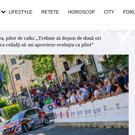
rebui să mergi
și 60 de ani. De ce te trezești mai des
pe măsură ce înaintezi în vârstă
LIFESTYLE
RETETE
HOROSCOP
CITY
FOR
a, pilot de raliu: „Trebuie să depun de două ori
a ceilalți să-mi aprecieze evoluția ca pilot”