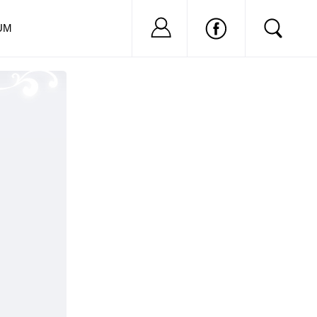
Nu ai cont?
Inregistreaza-
UM