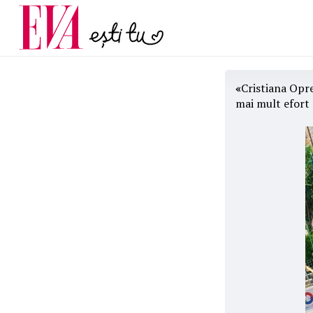
menopauză și când ar t
Carieră
la medic
Actualitate
«
Cristiana Opre
mai mult efort c