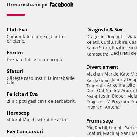
Urmareste-ne pe
Club Eva
Dragoste & Sex
Comunitatea unde eşti între
Dragoste
Romantic
Viat
,
,
prietene.
Relatii
Cuplu
Iubire
Cas
,
,
,
Kama Sutra
Pozitii sexu
,
Forum
Declaratii d
Kamasutra
,
Dezbate tot ce te preocupă
Divertisment
Sfaturi
Meghan Markle
Kate Mi
,
Găseşte răspunsuri la întrebările
Johnny Dep
Kardashian
,
tale
Angelina Jolie
Trandafir
,
,
Dani Otil
Smiley
Andra
,
,
,
Felicitari Eva
Justin Bieber
Mela
Pistol
,
,
Zilnic poti gasi ceva de sarbatorit.
Program TV
Program Pro
,
Program Antena 1
Horoscop
Viitorul tău, descifrat de astre
Frumuseţe
Păr
Rochii
Unghii
Parfu
,
,
,
Eva Concursuri
Coafuri
Machiaj
Sani
Ma
,
,
,