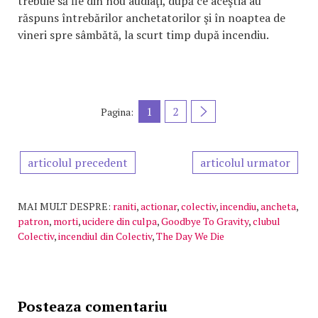
trebuie să fie din nou audiaţi, după ce aceştia au
răspuns întrebărilor anchetatorilor şi în noaptea de
vineri spre sâmbătă, la scurt timp după incendiu.
1
2
Pagina:
articolul precedent
articolul urmator
MAI MULT DESPRE:
raniti
,
actionar
,
colectiv
,
incendiu
,
ancheta
,
patron
,
morti
,
ucidere din culpa
,
Goodbye To Gravity
,
clubul
Colectiv
,
incendiul din Colectiv
,
The Day We Die
Posteaza comentariu