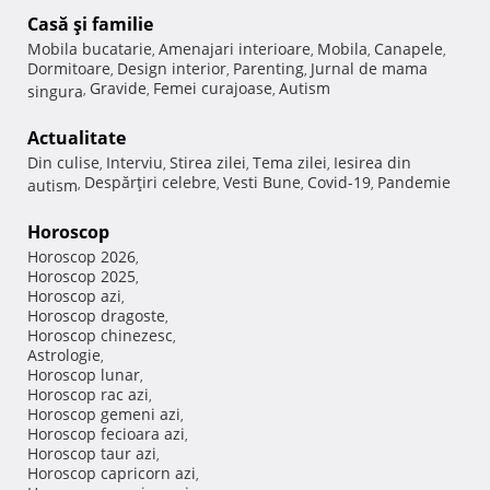
Casă şi familie
Mobila bucatarie
Amenajari interioare
Mobila
Canapele
,
,
,
,
Dormitoare
Design interior
Parenting
Jurnal de mama
,
,
,
Gravide
Femei curajoase
Autism
singura
,
,
,
Actualitate
Din culise
Interviu
Stirea zilei
Tema zilei
Iesirea din
,
,
,
,
Despărţiri celebre
Vesti Bune
Covid-19
Pandemie
autism
,
,
,
,
Horoscop
Horoscop 2026
,
Horoscop 2025
,
Horoscop azi
,
Horoscop dragoste
,
Horoscop chinezesc
,
Astrologie
,
Horoscop lunar
,
Horoscop rac azi
,
Horoscop gemeni azi
,
Horoscop fecioara azi
,
Horoscop taur azi
,
Horoscop capricorn azi
,