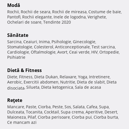
Modă
Rochii
Rochii de seara
Rochii de mireasa
Costume de baie
,
,
,
,
Pantofi
Rochii elegante
Inele de logodna
Verighete
,
,
,
,
Ochelari de soare
Tendinte 2020
,
Sănătate
Sarcina
Ceaiuri
Inima
Psihologie
Ginecologie
,
,
,
,
,
Stomatologie
Colesterol
Anticonceptionale
Test sarcina
,
,
,
,
Cardiologie
Oftalmologie
Avort
Ceai verde
HIV
Ortopedie
,
,
,
,
,
,
Psihiatrie
Dietă & Fitness
Diete
Fitness
Dieta Dukan
Relaxare
Yoga
Intretinere
,
,
,
,
,
,
Aerobic
Exercitii abdomen
Nutritie
Dieta de slabit
Dieta
,
,
,
,
Silueta
Dieta ketogenica
Sala de acasa
disociata
,
,
,
Reţete
Mancare
Paste
Ciorba
Peste
Sos
Salata
Cafea
Supa
,
,
,
,
,
,
,
,
Dulceata
Tocanita
Cocktail
Supa crema
Aperitive
Desert
,
,
,
,
,
,
Maioneza
Pilaf
Ciorba perisoare
Ciorba pui
Ciorba burta
,
,
,
,
,
Ce mancam azi