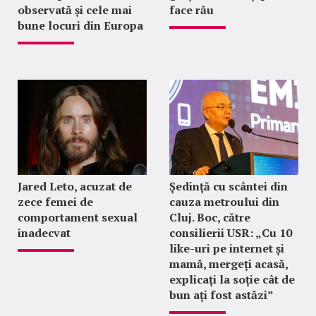
observată și cele mai
face rău
bune locuri din Europa
Jared Leto, acuzat de
Ședință cu scântei din
zece femei de
cauza metroului din
comportament sexual
Cluj. Boc, către
inadecvat
consilierii USR: „Cu 10
like-uri pe internet și
mamă, mergeți acasă,
explicați la soție cât de
bun ați fost astăzi”