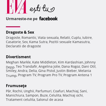
Urmareste-ne pe
Dragoste & Sex
Dragoste
Romantic
Viata sexuala
Relatii
Cuplu
Iubire
,
,
,
,
,
,
Casatorie
Sex
Kama Sutra
Pozitii sexuale Kamasutra
,
,
,
,
Declaratii de dragoste
Divertisment
Meghan Markle
Kate Middleton
Kim Kardashian
Johnny
,
,
,
Teo Trandafir
Angelina Jolie
Dana Rogoz
Dani Otil
Depp
,
,
,
,
,
Smiley
Andra
Delia
Gina Pistol
Justin Bieber
Melania
,
,
,
,
,
Program TV
Program Pro TV
Program Antena 1
Trump
,
,
,
Frumuseţe
Păr
Rochii
Unghii
Parfumuri
Coafuri
Machiaj
Sani
,
,
,
,
,
,
,
Manichiura
Sampon
Buze
Celulita
Machiaj ochi
,
,
,
,
,
Tratament celulita
Salonul de acasa
,