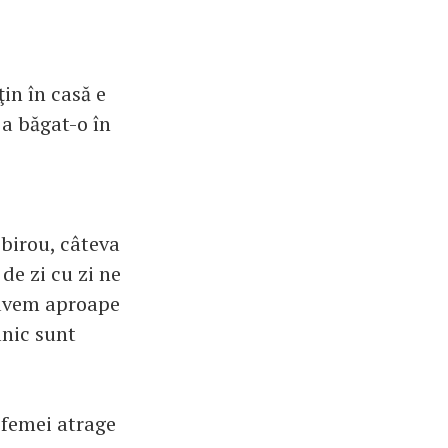
in în casă e
 a băgat-o în
 birou, câteva
 de zi cu zi ne
 avem aproape
lnic sunt
i femei atrage