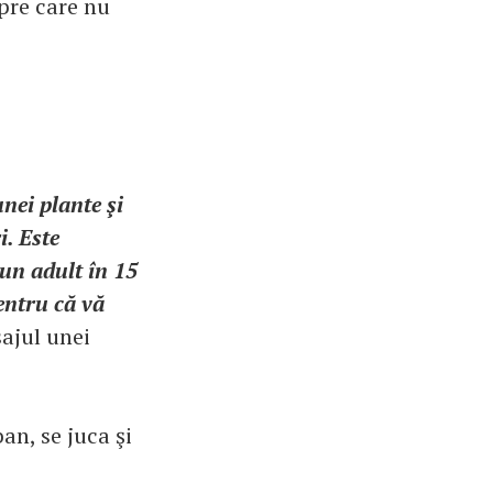
spre care nu
nei plante şi
i. Este
 un adult în 15
pentru că vă
sajul unei
ban, se juca şi