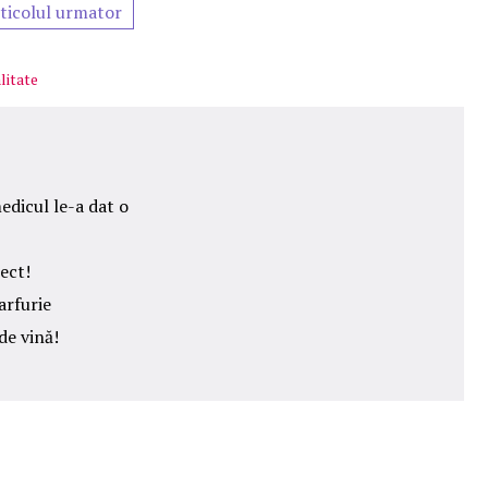
ticolul urmator
litate
edicul le-a dat o
ect!
arfurie
de vină!