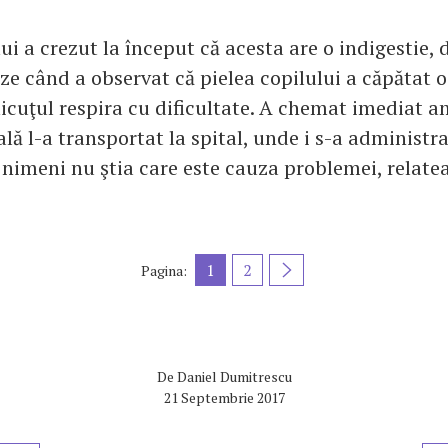
i a crezut la început că acesta are o indigestie, 
eze când a observat că pielea copilului a căpătat 
micuţul respira cu dificultate. A chemat imediat a
lă l-a transportat la spital, unde i s-a administr
 nimeni nu ştia care este cauza problemei, relatea
1
2
Pagina:
De
Daniel Dumitrescu
21 Septembrie 2017