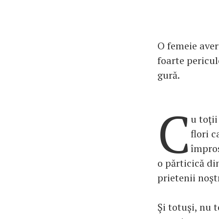
O femeie avert
foarte pericul
gură.
C
u toţi
flori 
împros
o părticică di
prietenii noşt
Şi totuşi, nu 