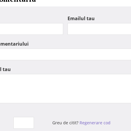
Emailul tau
omentariului
l tau
Greu de citit?
Regenerare cod