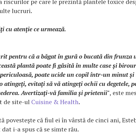
 riscurilor pe care le prezintă plantele toxice de
lte lucruri.
iţi cu atenţie ce urmează.
it pentru că a băgat în gură o bucată din frunza u
ceastă plantă poate fi găsită în multe case şi birour
 periculoasă, poate ucide un copil într-un minut şi
 atingeţi, evitaţi să vă atingeţi ochii cu degetele, 
ederea. Avertizaţi-vă familia şi prietenii"
, este me
t de site-ul
Cuisine & Health
.
ă povesteşte că fiul ei în vârstă de cinci ani, Este
dat i-a spus că se simte rău.