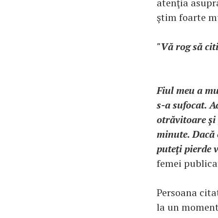
atenţia asupra
ştim foarte mu
"Vă rog să cit
Fiul meu a mur
s-a sufocat. A
otrăvitoare şi
minute. Dacă o
puteţi pierde v
femei publica
Persoana citat
la un moment 