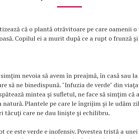
izează că o plantă otrăvitoare pe care oamenii o ţ
oasă. Copilul ei a murit după ce a rupt o frunză şi
i simţim nevoia să avem în preajmă, în casă sau la
care să ne binedispună. "Infuzia de verde" din viaţa
pătează mintea şi sufletul, ne face să simţim că
n natură. Plantele pe care le îngrijim şi le udăm zi
ri tăcuţi care ne dau linişte şi echilibru.
tot ce este verde e inofensiv. Povestea tristă a une