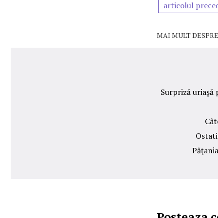
articolul prece
MAI MULT DESPRE
Surpriză uriaşă 
Cât
Ostati
Păţania
Posteaza 