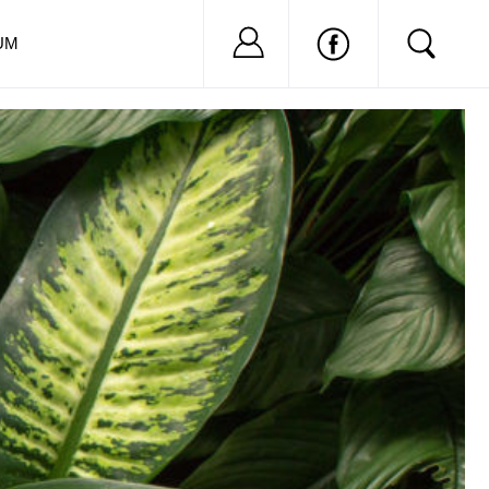
Nu ai cont?
Inregistreaza-
UM