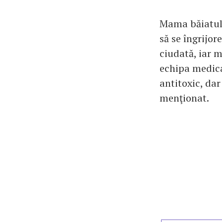
Mama băiatulu
să se îngrijor
ciudată, iar 
echipa medica
antitoxic, dar
menţionat.