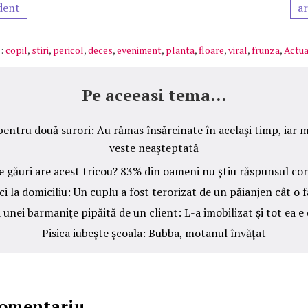
dent
ar
:
copil
,
stiri
,
pericol
,
deces
,
eveniment
,
planta
,
floare
,
viral
,
frunza
,
Actua
Pe aceeasi tema...
pentru două surori: Au rămas însărcinate în acelaşi timp, iar m
veste neaşteptată
e găuri are acest tricou? 83% din oameni nu știu răspunsul cor
ci la domiciliu: Un cuplu a fost terorizat de un păianjen cât o f
 unei barmaniţe pipăită de un client: L-a imobilizat şi tot ea e 
Pisica iubeşte şcoala: Bubba, motanul învăţat
comentariu