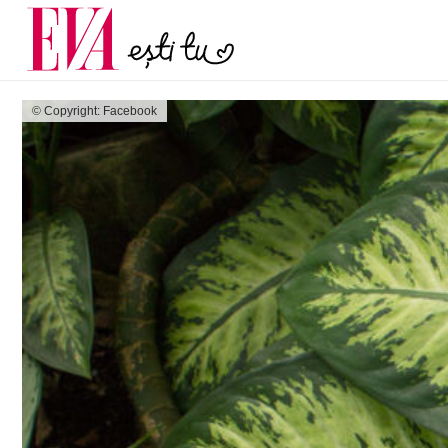
și 60 de ani. De ce te t
Carieră
pe măsură ce înaintez
Actualitate
© Copyright: Facebook