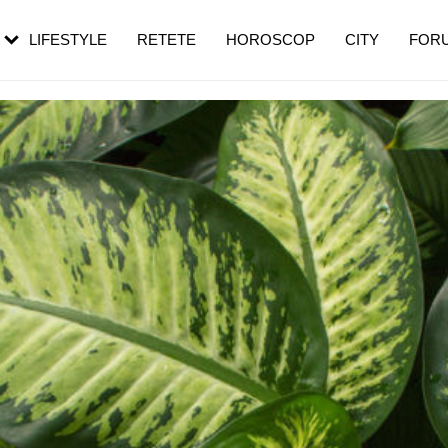
rezești mai des
Cât durează, cum te pregătești și cât
i în vârstă
de dureroasă este investigația
LIFESTYLE
RETETE
HOROSCOP
CITY
FOR