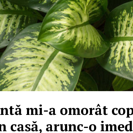
ntă mi-a omorât cop
în casă, arunc-o imed