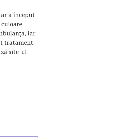
dar a început
o culoare
mbulanţa, iar
at tratament
ză site-ul