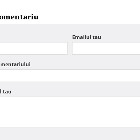
comentariu
Emailul tau
omentariului
l tau