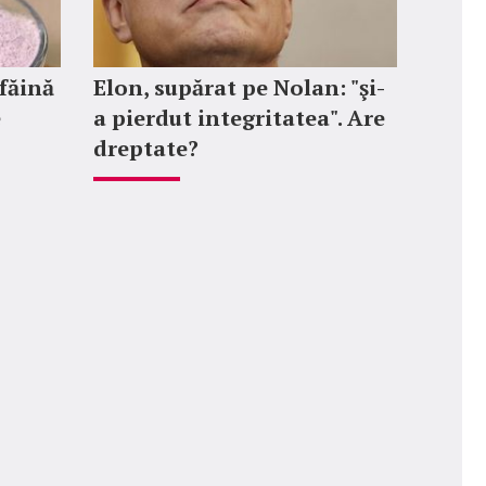
 făină
Elon, supărat pe Nolan: "şi-
e
a pierdut integritatea". Are
dreptate?