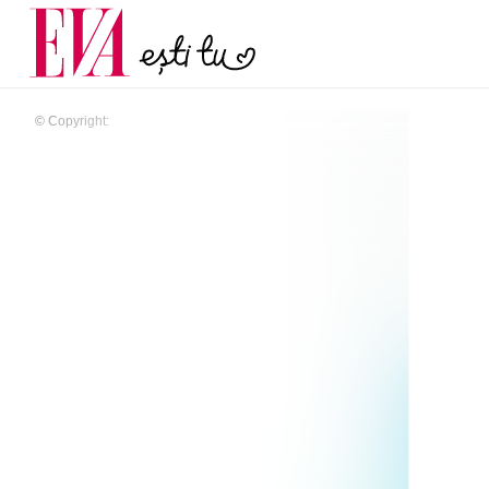
și 60 de ani. De ce te t
Carieră
pe măsură ce înaintez
Actualitate
© Copyright: