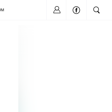
Nu ai cont?
Inregistreaza-
UM