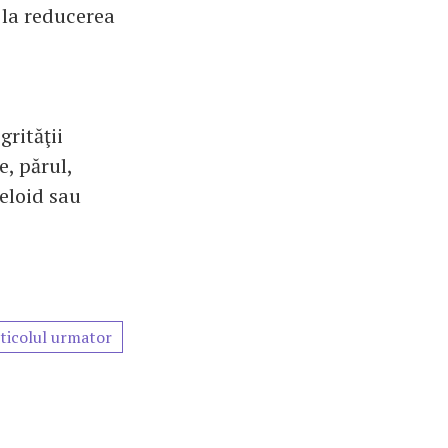
i la reducerea
grităţii
e, părul,
heloid sau
ticolul urmator