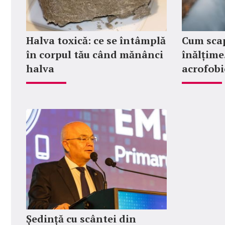
Halva toxică: ce se întâmplă
Cum scap
în corpul tău când mănânci
înălțime
halva
acrofobi
Ședință cu scântei din