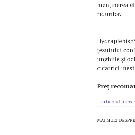
menţinerea ela
ridurilor.
Hydraplenish® 
ţesutului conj
unghiile şi oc
cicatrici ines
Preţ recoman
articolul prece
MAI MULT DESPRE