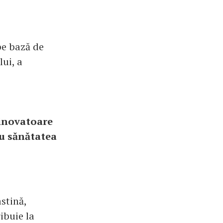
pe bază de
lui, a
 inovatoare
ru sănătatea
stină,
ribuie la