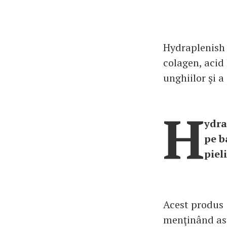
Hydraplenish 
colagen, acid 
unghiilor şi a 
H
ydra
pe b
pieli
Acest produs 
menţinând astf