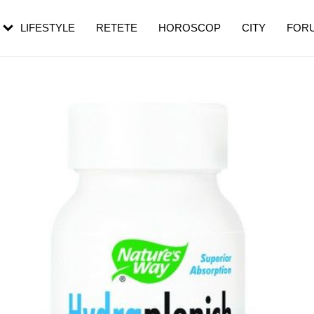
rezești mai des
Cât durează, cum te pregătești și cât
i în vârstă
de dureroasă este investigația
LIFESTYLE
RETETE
HOROSCOP
CITY
FOR