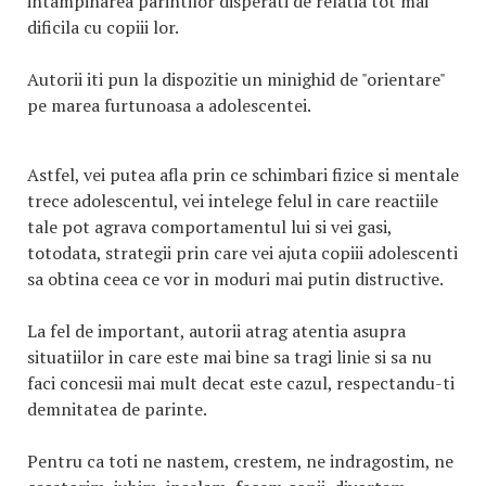
intampinarea parintilor disperati de relatia tot mai
dificila cu copiii lor.
Autorii iti pun la dispozitie un minighid de "orientare"
pe marea furtunoasa a adolescentei.
Astfel, vei putea afla prin ce schimbari fizice si mentale
trece adolescentul, vei intelege felul in care reactiile
tale pot agrava comportamentul lui si vei gasi,
totodata, strategii prin care vei ajuta copiii adolescenti
sa obtina ceea ce vor in moduri mai putin distructive.
La fel de important, autorii atrag atentia asupra
situatiilor in care este mai bine sa tragi linie si sa nu
faci concesii mai mult decat este cazul, respectandu-ti
demnitatea de parinte.
Pentru ca toti ne nastem, crestem, ne indragostim, ne