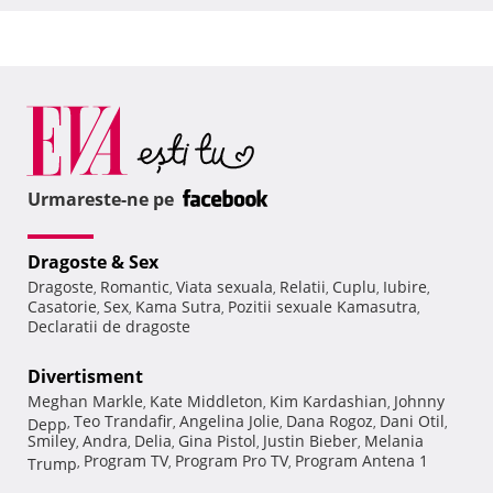
Urmareste-ne pe
Dragoste & Sex
Dragoste
Romantic
Viata sexuala
Relatii
Cuplu
Iubire
,
,
,
,
,
,
Casatorie
Sex
Kama Sutra
Pozitii sexuale Kamasutra
,
,
,
,
Declaratii de dragoste
Divertisment
Meghan Markle
Kate Middleton
Kim Kardashian
Johnny
,
,
,
Teo Trandafir
Angelina Jolie
Dana Rogoz
Dani Otil
Depp
,
,
,
,
,
Smiley
Andra
Delia
Gina Pistol
Justin Bieber
Melania
,
,
,
,
,
Program TV
Program Pro TV
Program Antena 1
Trump
,
,
,