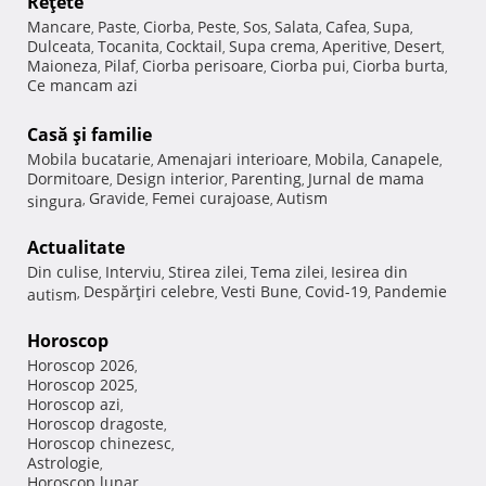
Reţete
Mancare
Paste
Ciorba
Peste
Sos
Salata
Cafea
Supa
,
,
,
,
,
,
,
,
Dulceata
Tocanita
Cocktail
Supa crema
Aperitive
Desert
,
,
,
,
,
,
Maioneza
Pilaf
Ciorba perisoare
Ciorba pui
Ciorba burta
,
,
,
,
,
Ce mancam azi
Casă şi familie
Mobila bucatarie
Amenajari interioare
Mobila
Canapele
,
,
,
,
Dormitoare
Design interior
Parenting
Jurnal de mama
,
,
,
Gravide
Femei curajoase
Autism
singura
,
,
,
Actualitate
Din culise
Interviu
Stirea zilei
Tema zilei
Iesirea din
,
,
,
,
Despărţiri celebre
Vesti Bune
Covid-19
Pandemie
autism
,
,
,
,
Horoscop
Horoscop 2026
,
Horoscop 2025
,
Horoscop azi
,
Horoscop dragoste
,
Horoscop chinezesc
,
Astrologie
,
Horoscop lunar
,