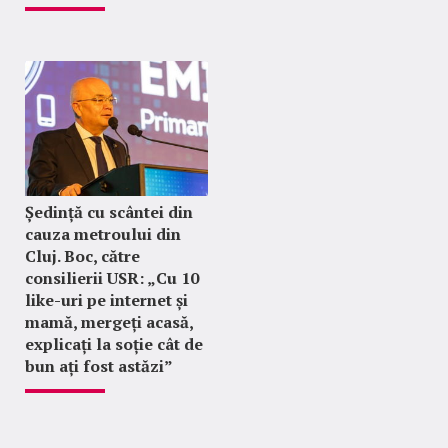
Ședință cu scântei din
cauza metroului din
Cluj. Boc, către
consilierii USR: „Cu 10
like-uri pe internet și
mamă, mergeți acasă,
explicați la soție cât de
bun ați fost astăzi”