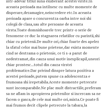
intr-adevar titlul suna exuberant acestei virste.In
aceasta perioada ma intilnesc cu multe momente de
disperare,dezamagire,neincredere etc.In aceasta
perioada apare o concurentza oarba intre noi shi
colegii de clasa,sau alte persoane de aceasta
virsta.Toate domnishoarele trec printr-o serie de
fenomene ce duc la stagnarea relatiilor cu parintii,shi
chiar cu prietenii.De multe ori,chiar foarte des apelez
la sfatul celor mai bune prietene,dar exista momente
cind se destrama o prietenie, ce ti s-a parut de
nedestramat,din cauza unui motiv inexplicapil,uneori
chiar prostesc...totul din cauza virstei
problematice.Dar privind dinspre latura pozitiva a
acestei perioade,putem spune ca adolescentza e
frumoasa shi irepetabila.Aceste momente petrecute
sunt incomparabile.Ne plac mult distractiile,preferam
sa ne aflam in apropierea prietenilor si incercam sa ne
facem o gasca,de cele mai multe ori,mixta.Ce poate fi
mai frumos decit clipele petrecute la tabara,la