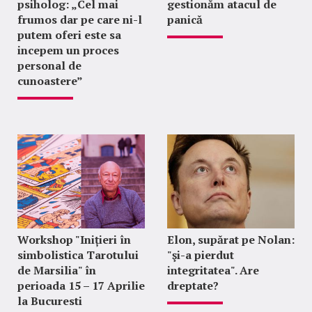
psiholog: „Cel mai
gestionăm atacul de
frumos dar pe care ni-l
panică
putem oferi este sa
incepem un proces
personal de
cunoastere”
Workshop "Inițieri în
Elon, supărat pe Nolan:
simbolistica Tarotului
"şi-a pierdut
de Marsilia" în
integritatea". Are
perioada 15 – 17 Aprilie
dreptate?
la Bucuresti