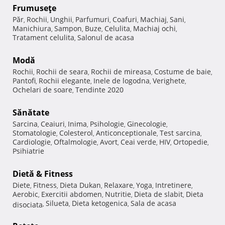
Frumuseţe
Păr
Rochii
Unghii
Parfumuri
Coafuri
Machiaj
Sani
,
,
,
,
,
,
,
Manichiura
Sampon
Buze
Celulita
Machiaj ochi
,
,
,
,
,
Tratament celulita
Salonul de acasa
,
Modă
Rochii
Rochii de seara
Rochii de mireasa
Costume de baie
,
,
,
,
Pantofi
Rochii elegante
Inele de logodna
Verighete
,
,
,
,
Ochelari de soare
Tendinte 2020
,
Sănătate
Sarcina
Ceaiuri
Inima
Psihologie
Ginecologie
,
,
,
,
,
Stomatologie
Colesterol
Anticonceptionale
Test sarcina
,
,
,
,
Cardiologie
Oftalmologie
Avort
Ceai verde
HIV
Ortopedie
,
,
,
,
,
,
Psihiatrie
Dietă & Fitness
Diete
Fitness
Dieta Dukan
Relaxare
Yoga
Intretinere
,
,
,
,
,
,
Aerobic
Exercitii abdomen
Nutritie
Dieta de slabit
Dieta
,
,
,
,
Silueta
Dieta ketogenica
Sala de acasa
disociata
,
,
,