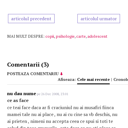
articolul precedent
articolul urmator
MAI MULT DESPRE:
copii
,
psihologie
,
carte
,
adolescent
Comentarii (3)
POSTEAZA COMENTARIU
Afiseaza:
Cele mai recente
|
Cronol
nu dau nume
pe 26 Dec 2008, 23:01
ce as face
ce teai face daca ar fi craciuniul nu ai musafiri fiinca
mamei tale nu ai place , nu ai cu cine sa vb deschis, nu
ai prieten , nimeni nu accepta ceea ce spui si toti te