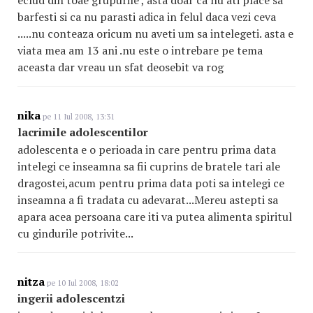
eclud din toae grupurile , asta doar ca nu ati place sa
barfesti si ca nu parasti adica in felul daca vezi ceva
.....nu conteaza oricum nu aveti um sa intelegeti. asta e
viata mea am 13 ani .nu este o intrebare pe tema
aceasta dar vreau un sfat deosebit va rog
nika
pe 11 Iul 2008, 13:31
lacrimile adolescentilor
adolescenta e o perioada in care pentru prima data
intelegi ce inseamna sa fii cuprins de bratele tari ale
dragostei,acum pentru prima data poti sa intelegi ce
inseamna a fi tradata cu adevarat...Mereu astepti sa
apara acea persoana care iti va putea alimenta spiritul
cu gindurile potrivite...
nitza
pe 10 Iul 2008, 18:02
ingerii adolescentzi