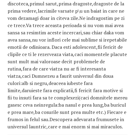
discoteca,primul sarut,prima dragoste,dragoste de la
prima vedere,lacrimile varsate p\u un baiat in care ne
vom dezamagi doar in citeva zile.Ne indragostim pe zi
ce trece.Va trece aceasta perioada si nu vom mai avea
sansa sa resimtim aceste incercari,sau chiar daka vom
avea sansa,nu vor inflori cele mai sublime si irepetabile
emotii de odinioara. Daca esti adolescent,fii fericit de
clipile ce ti le rezerveaza viata,caci momentele placute
sunt mult mai valoroase decit problemele de
rutina,fara de care viatza nu ar fi interesanta
viatza,caci Dumnezeu a faurit universul din doua
culori:alb si negru,deaceea iubeste fara
limite,daruieste fara explicatii,fi fericit fara motive si
fii tu insuti fara sa te complexezi(caci domnitele mereu
gasesc ceva neinregula:ba nasul e prea lung,ba buricul
e prea mare,ba cosurile sunt prea multe etc.) Fiecare e
frumos in felul sau.Descopera adevarata frumusete in
universul launtric,care e mai enorm si mai miraculos.