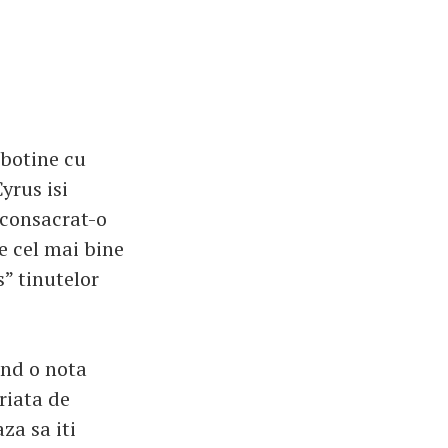
 botine cu
yrus isi
 consacrat-o
te cel mai bine
s” tinutelor
ind o nota
riata de
za sa iti