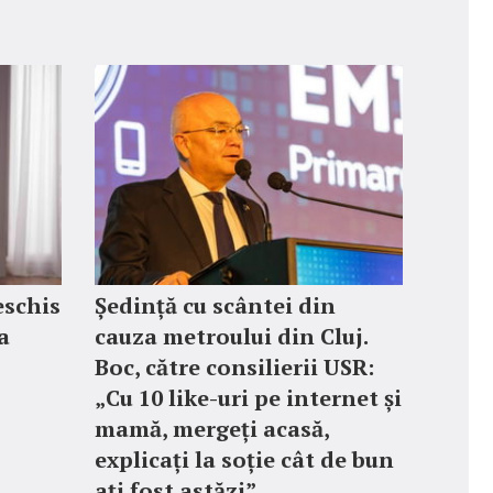
eschis
Ședință cu scântei din
a
cauza metroului din Cluj.
Boc, către consilierii USR:
„Cu 10 like-uri pe internet și
mamă, mergeți acasă,
explicați la soție cât de bun
ați fost astăzi”