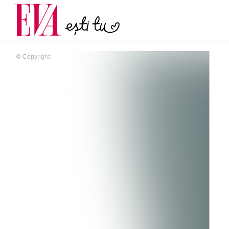
menopauză și când ar t
Carieră
la medic
Actualitate
© Copyright: