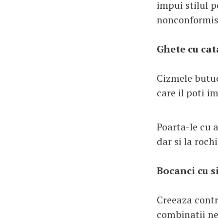
impui stilul p
nonconformism
Ghete cu ca
Cizmele butuc
care il poti i
Poarta-le cu a
dar si la roc
Bocanci cu s
Creeaza contr
combinatii neo