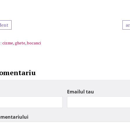
dent
ar
:
cizme
,
ghete
,
bocanci
comentariu
Emailul tau
omentariului