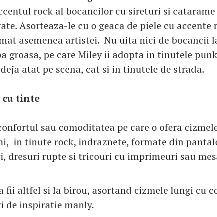
entul rock al bocancilor cu sireturi si catarame
rate. Asorteaza-le cu o geaca de piele cu accente 
mat asemenea artistei. Nu uita nici de bocancii la
lpa groasa, pe care Miley ii adopta in tinutele pun
deja atat pe scena, cat si in tinutele de strada.
 cu tinte
confortul sau comoditatea pe care o ofera cizmele 
i, in tinute rock, indraznete, formate din pantalo
i, dresuri rupte si tricouri cu imprimeuri sau mes
 fii altfel si la birou, asortand cizmele lungi cu co
ri de inspiratie manly.