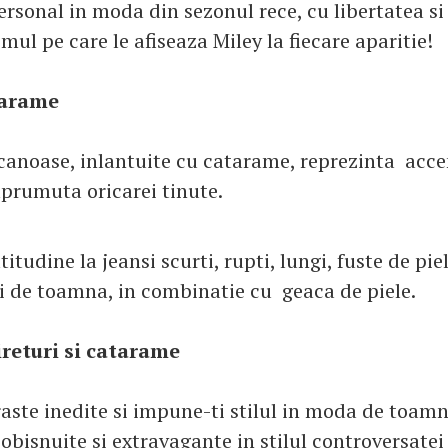
ersonal in moda din sezonul rece, cu libertatea si
ul pe care le afiseaza Miley la fiecare aparitie!
tarame
anoase, inlantuite cu catarame, reprezinta acce
mprumuta oricarei tinute.
titudine la jeansi scurti, rupti, lungi, fuste de pie
hii de toamna, in combinatie cu geaca de piele.
ireturi si catarame
aste inedite si impune-ti stilul in moda de toam
bisnuite si extravagante in stilul controversatei 