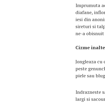
Imprumuta acc
diafane, inflo
iesi din anoni
sireturi si ta
ne-a obisnuit 
Cizme inalte
Jongleaza cu 
peste genunch
piele sau blug
Indrazneste sa
largi si sacou