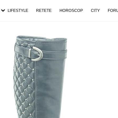
rebui să mergi
și 60 de ani. De ce te trezești mai des
pe măsură ce înaintezi în vârstă
LIFESTYLE
RETETE
HOROSCOP
CITY
FOR