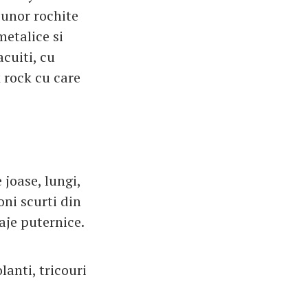
 unor rochite
metalice si
cuiti, cu
k rock cu care
joase, lungi,
ni scurti din
aje puternice.
lanti, tricouri