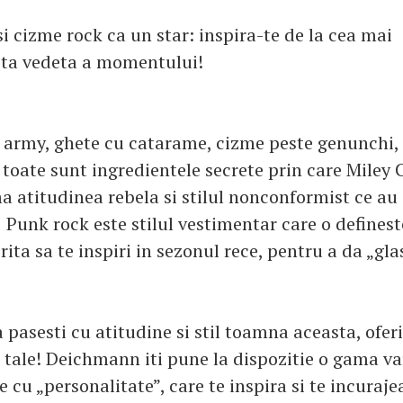
i cizme rock ca un star: inspira-te de la cea mai
ta vedeta a momentului!
 army, ghete cu catarame, cizme peste genunchi,
– toate sunt ingredientele secrete prin care Miley C
a atitudinea rebela si stilul nonconformist ce au
. Punk rock este stilul vestimentar care o defines
rita sa te inspiri in sezonul rece, pentru a da „gla
 pasesti cu atitudine si stil toamna aceasta, ofer
r tale! Deichmann iti pune la dispozitie o gama va
e cu „personalitate”, care te inspira si te incurajea