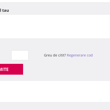
l tau
Greu de citit?
Regenerare cod
MITE