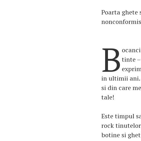
Poarta ghete s
nonconformis
B
ocanci
tinte 
exprim
in ultimii ani
si din care me
tale!
Este timpul sa
rock tinutelo
botine si ghet