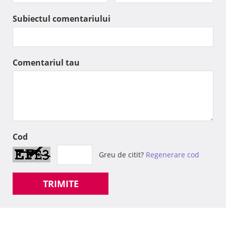
Subiectul comentariului
Comentariul tau
Cod
Greu de citit?
Regenerare cod
TRIMITE