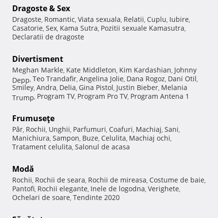
Dragoste & Sex
Dragoste
Romantic
Viata sexuala
Relatii
Cuplu
Iubire
,
,
,
,
,
,
Casatorie
Sex
Kama Sutra
Pozitii sexuale Kamasutra
,
,
,
,
Declaratii de dragoste
Divertisment
Meghan Markle
Kate Middleton
Kim Kardashian
Johnny
,
,
,
Teo Trandafir
Angelina Jolie
Dana Rogoz
Dani Otil
Depp
,
,
,
,
,
Smiley
Andra
Delia
Gina Pistol
Justin Bieber
Melania
,
,
,
,
,
Program TV
Program Pro TV
Program Antena 1
Trump
,
,
,
Frumuseţe
Păr
Rochii
Unghii
Parfumuri
Coafuri
Machiaj
Sani
,
,
,
,
,
,
,
Manichiura
Sampon
Buze
Celulita
Machiaj ochi
,
,
,
,
,
Tratament celulita
Salonul de acasa
,
Modă
Rochii
Rochii de seara
Rochii de mireasa
Costume de baie
,
,
,
,
Pantofi
Rochii elegante
Inele de logodna
Verighete
,
,
,
,
Ochelari de soare
Tendinte 2020
,