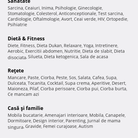
Sănătate
Sarcina
Ceaiuri
Inima
Psihologie
Ginecologie
,
,
,
,
,
Stomatologie
Colesterol
Anticonceptionale
Test sarcina
,
,
,
,
Cardiologie
Oftalmologie
Avort
Ceai verde
HIV
Ortopedie
,
,
,
,
,
,
Psihiatrie
Dietă & Fitness
Diete
Fitness
Dieta Dukan
Relaxare
Yoga
Intretinere
,
,
,
,
,
,
Aerobic
Exercitii abdomen
Nutritie
Dieta de slabit
Dieta
,
,
,
,
Silueta
Dieta ketogenica
Sala de acasa
disociata
,
,
,
Reţete
Mancare
Paste
Ciorba
Peste
Sos
Salata
Cafea
Supa
,
,
,
,
,
,
,
,
Dulceata
Tocanita
Cocktail
Supa crema
Aperitive
Desert
,
,
,
,
,
,
Maioneza
Pilaf
Ciorba perisoare
Ciorba pui
Ciorba burta
,
,
,
,
,
Ce mancam azi
Casă şi familie
Mobila bucatarie
Amenajari interioare
Mobila
Canapele
,
,
,
,
Dormitoare
Design interior
Parenting
Jurnal de mama
,
,
,
Gravide
Femei curajoase
Autism
singura
,
,
,