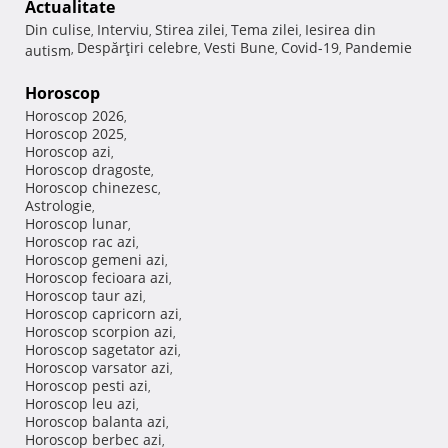
Actualitate
Din culise
Interviu
Stirea zilei
Tema zilei
Iesirea din
,
,
,
,
Despărţiri celebre
Vesti Bune
Covid-19
Pandemie
autism
,
,
,
,
Horoscop
Horoscop 2026
,
Horoscop 2025
,
Horoscop azi
,
Horoscop dragoste
,
Horoscop chinezesc
,
Astrologie
,
Horoscop lunar
,
Horoscop rac azi
,
Horoscop gemeni azi
,
Horoscop fecioara azi
,
Horoscop taur azi
,
Horoscop capricorn azi
,
Horoscop scorpion azi
,
Horoscop sagetator azi
,
Horoscop varsator azi
,
Horoscop pesti azi
,
Horoscop leu azi
,
Horoscop balanta azi
,
Horoscop berbec azi
,