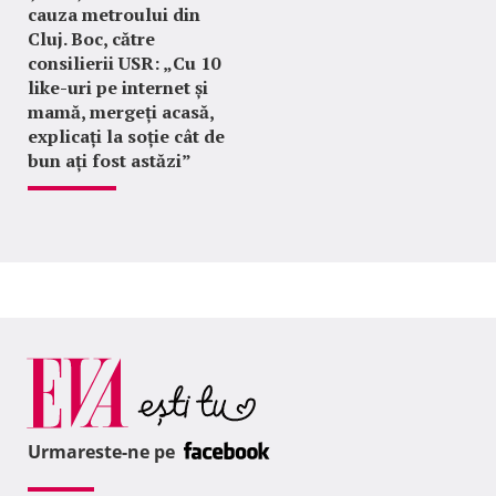
cauza metroului din
Cluj. Boc, către
consilierii USR: „Cu 10
like-uri pe internet și
mamă, mergeți acasă,
explicați la soție cât de
bun ați fost astăzi”
Urmareste-ne pe