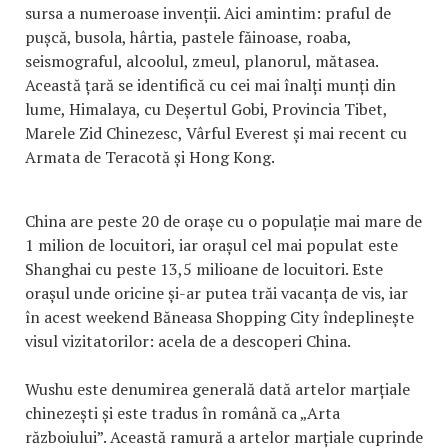
sursa a numeroase invenții. Aici amintim: praful de
pușcă, busola, hârtia, pastele făinoase, roaba,
seismograful, alcoolul, zmeul, planorul, mătasea.
Această țară se identifică cu cei mai înalți munți din
lume, Himalaya, cu Deșertul Gobi, Provincia Tibet,
Marele Zid Chinezesc, Vârful Everest și mai recent cu
Armata de Teracotă și Hong Kong.
China are peste 20 de orașe cu o populație mai mare de
1 milion de locuitori, iar orașul cel mai populat este
Shanghai cu peste 13,5 milioane de locuitori. Este
orașul unde oricine și-ar putea trăi vacanța de vis, iar
în acest weekend Băneasa Shopping City îndeplinește
visul vizitatorilor: acela de a descoperi China.
Wushu este denumirea generală dată artelor marțiale
chinezești și este tradus în română ca „Arta
războiului”. Această ramură a artelor marțiale cuprinde