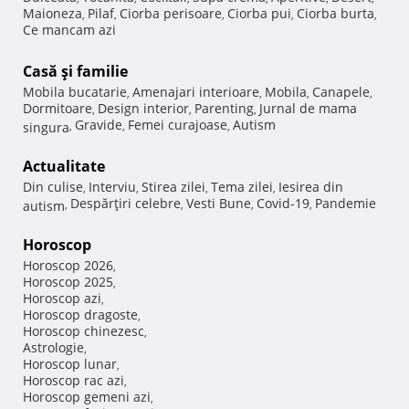
Maioneza
Pilaf
Ciorba perisoare
Ciorba pui
Ciorba burta
,
,
,
,
,
Ce mancam azi
Casă şi familie
Mobila bucatarie
Amenajari interioare
Mobila
Canapele
,
,
,
,
Dormitoare
Design interior
Parenting
Jurnal de mama
,
,
,
Gravide
Femei curajoase
Autism
singura
,
,
,
Actualitate
Din culise
Interviu
Stirea zilei
Tema zilei
Iesirea din
,
,
,
,
Despărţiri celebre
Vesti Bune
Covid-19
Pandemie
autism
,
,
,
,
Horoscop
Horoscop 2026
,
Horoscop 2025
,
Horoscop azi
,
Horoscop dragoste
,
Horoscop chinezesc
,
Astrologie
,
Horoscop lunar
,
Horoscop rac azi
,
Horoscop gemeni azi
,