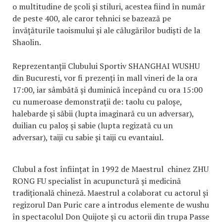
o multitudine de școli și stiluri, acestea fiind în număr
de peste 400, ale caror tehnici se bazează pe
învățăturile taoismului și ale călugărilor budiști de la
Shaolin.
Reprezentanții Clubului Sportiv SHANGHAI WUSHU
din Bucuresti, vor fi prezenți în mall vineri de la ora
17:00, iar sâmbătă și duminică începând cu ora 15:00
cu numeroase demonstrații de: taolu cu paloșe,
halebarde și săbii (lupta imaginară cu un adversar),
duilian cu paloș și sabie (lupta regizată cu un
adversar), taiji cu sabie și taiji cu evantaiul.
Clubul a fost înființat în 1992 de Maestrul chinez ZHU
RONG FU specialist în acupunctură și medicină
tradițională chineză. Maestrul a colaborat cu actorul și
regizorul Dan Puric care a introdus elemente de wushu
în spectacolul Don Quijote și cu actorii din trupa Passe