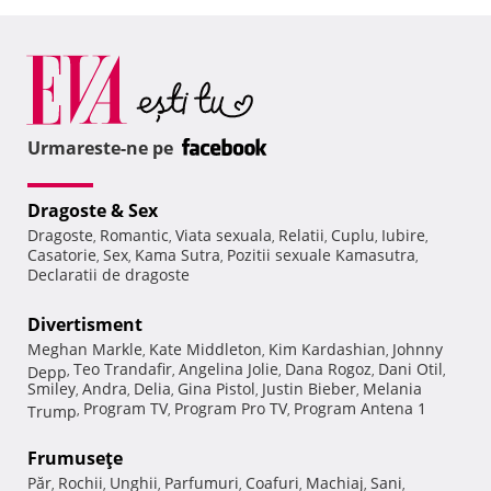
Urmareste-ne pe
Dragoste & Sex
Dragoste
Romantic
Viata sexuala
Relatii
Cuplu
Iubire
,
,
,
,
,
,
Casatorie
Sex
Kama Sutra
Pozitii sexuale Kamasutra
,
,
,
,
Declaratii de dragoste
Divertisment
Meghan Markle
Kate Middleton
Kim Kardashian
Johnny
,
,
,
Teo Trandafir
Angelina Jolie
Dana Rogoz
Dani Otil
Depp
,
,
,
,
,
Smiley
Andra
Delia
Gina Pistol
Justin Bieber
Melania
,
,
,
,
,
Program TV
Program Pro TV
Program Antena 1
Trump
,
,
,
Frumuseţe
Păr
Rochii
Unghii
Parfumuri
Coafuri
Machiaj
Sani
,
,
,
,
,
,
,