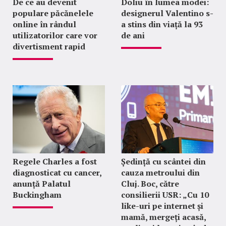
De ce au devenit
Doliu în lumea modei:
populare păcănelele
designerul Valentino s-
online în rândul
a stins din viață la 93
utilizatorilor care vor
de ani
divertisment rapid
Regele Charles a fost
Ședință cu scântei din
diagnosticat cu cancer,
cauza metroului din
anunță Palatul
Cluj. Boc, către
Buckingham
consilierii USR: „Cu 10
like-uri pe internet și
mamă, mergeți acasă,