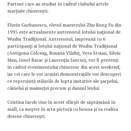
Partout care au studiat în cadrul clubului artele
marțiale chinezești.
Florin Gurbanescu, elevul maestrului Zhu Rong Fu din
1995 este actualmente antrenorul lotului național de
Wushu Tradițional. Antrenorul, împreună cu 6
participanți ai lotului național de Wushu Tradițional
(Antigona Colceag, Roxana Vlăduț, Vera Stoian, Silviu
Man, Ionel Barac și Laurențiu Iancso), vor fi prezenți
în cadrul evenimentului chinezesc din acest weekend,
iar cei care le vor urmări demonstrațiile vor descoperi
ce reprezintă stilurile de lupta imitative ale șarpelui,
câinelui și maimuței precum și dansul leului.
Cristina Iacob vine în acest sfârșit de săptămână în
mall, ca meșter în arta picturii cu henna și va realiza
desene chinezești.