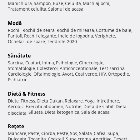
Manichiura
Sampon
Buze
Celulita
Machiaj ochi
,
,
,
,
,
Tratament celulita
Salonul de acasa
,
Modă
Rochii
Rochii de seara
Rochii de mireasa
Costume de baie
,
,
,
,
Pantofi
Rochii elegante
Inele de logodna
Verighete
,
,
,
,
Ochelari de soare
Tendinte 2020
,
Sănătate
Sarcina
Ceaiuri
Inima
Psihologie
Ginecologie
,
,
,
,
,
Stomatologie
Colesterol
Anticonceptionale
Test sarcina
,
,
,
,
Cardiologie
Oftalmologie
Avort
Ceai verde
HIV
Ortopedie
,
,
,
,
,
,
Psihiatrie
Dietă & Fitness
Diete
Fitness
Dieta Dukan
Relaxare
Yoga
Intretinere
,
,
,
,
,
,
Aerobic
Exercitii abdomen
Nutritie
Dieta de slabit
Dieta
,
,
,
,
Silueta
Dieta ketogenica
Sala de acasa
disociata
,
,
,
Reţete
Mancare
Paste
Ciorba
Peste
Sos
Salata
Cafea
Supa
,
,
,
,
,
,
,
,
Dulceata
Tocanita
Cocktail
Supa crema
Aperitive
Desert
,
,
,
,
,
,