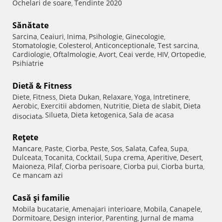
Ochelari de soare
Tendinte 2020
,
Sănătate
Sarcina
Ceaiuri
Inima
Psihologie
Ginecologie
,
,
,
,
,
Stomatologie
Colesterol
Anticonceptionale
Test sarcina
,
,
,
,
Cardiologie
Oftalmologie
Avort
Ceai verde
HIV
Ortopedie
,
,
,
,
,
,
Psihiatrie
Dietă & Fitness
Diete
Fitness
Dieta Dukan
Relaxare
Yoga
Intretinere
,
,
,
,
,
,
Aerobic
Exercitii abdomen
Nutritie
Dieta de slabit
Dieta
,
,
,
,
Silueta
Dieta ketogenica
Sala de acasa
disociata
,
,
,
Reţete
Mancare
Paste
Ciorba
Peste
Sos
Salata
Cafea
Supa
,
,
,
,
,
,
,
,
Dulceata
Tocanita
Cocktail
Supa crema
Aperitive
Desert
,
,
,
,
,
,
Maioneza
Pilaf
Ciorba perisoare
Ciorba pui
Ciorba burta
,
,
,
,
,
Ce mancam azi
Casă şi familie
Mobila bucatarie
Amenajari interioare
Mobila
Canapele
,
,
,
,
Dormitoare
Design interior
Parenting
Jurnal de mama
,
,
,