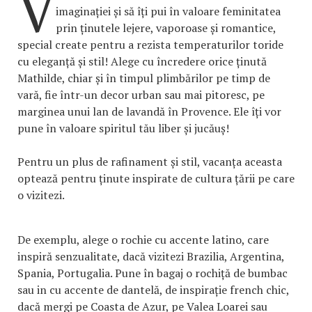
V
imaginației și să îți pui în valoare feminitatea
prin ținutele lejere, vaporoase și romantice,
special create pentru a rezista temperaturilor toride
cu eleganță și stil! Alege cu încredere orice ținută
Mathilde, chiar și în timpul plimbărilor pe timp de
vară, fie într-un decor urban sau mai pitoresc, pe
marginea unui lan de lavandă în Provence. Ele îți vor
pune în valoare spiritul tău liber și jucăuș!
Pentru un plus de rafinament și stil, vacanța aceasta
optează pentru ținute inspirate de cultura țării pe care
o vizitezi.
De exemplu, alege o rochie cu accente latino, care
inspiră senzualitate, dacă vizitezi Brazilia, Argentina,
Spania, Portugalia. Pune în bagaj o rochiță de bumbac
sau in cu accente de dantelă, de inspirație french chic,
dacă mergi pe Coasta de Azur, pe Valea Loarei sau