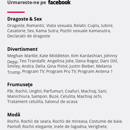
Urmareste-ne pe
Dragoste & Sex
Dragoste
Romantic
Viata sexuala
Relatii
Cuplu
Iubire
,
,
,
,
,
,
Casatorie
Sex
Kama Sutra
Pozitii sexuale Kamasutra
,
,
,
,
Declaratii de dragoste
Divertisment
Meghan Markle
Kate Middleton
Kim Kardashian
Johnny
,
,
,
Teo Trandafir
Angelina Jolie
Dana Rogoz
Dani Otil
Depp
,
,
,
,
,
Smiley
Andra
Delia
Gina Pistol
Justin Bieber
Melania
,
,
,
,
,
Program TV
Program Pro TV
Program Antena 1
Trump
,
,
,
Frumuseţe
Păr
Rochii
Unghii
Parfumuri
Coafuri
Machiaj
Sani
,
,
,
,
,
,
,
Manichiura
Sampon
Buze
Celulita
Machiaj ochi
,
,
,
,
,
Tratament celulita
Salonul de acasa
,
Modă
Rochii
Rochii de seara
Rochii de mireasa
Costume de baie
,
,
,
,
Pantofi
Rochii elegante
Inele de logodna
Verighete
,
,
,
,