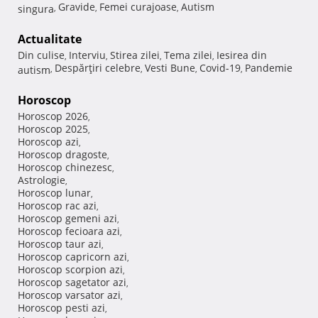
Gravide
Femei curajoase
Autism
singura
,
,
,
Actualitate
Din culise
Interviu
Stirea zilei
Tema zilei
Iesirea din
,
,
,
,
Despărţiri celebre
Vesti Bune
Covid-19
Pandemie
autism
,
,
,
,
Horoscop
Horoscop 2026
,
Horoscop 2025
,
Horoscop azi
,
Horoscop dragoste
,
Horoscop chinezesc
,
Astrologie
,
Horoscop lunar
,
Horoscop rac azi
,
Horoscop gemeni azi
,
Horoscop fecioara azi
,
Horoscop taur azi
,
Horoscop capricorn azi
,
Horoscop scorpion azi
,
Horoscop sagetator azi
,
Horoscop varsator azi
,
Horoscop pesti azi
,