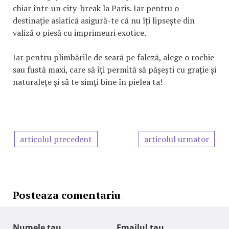
chiar într-un city-break la Paris. Iar pentru o
destinație asiatică asigură-te că nu îți lipsește din
valiză o piesă cu imprimeuri exotice.
Iar pentru plimbările de seară pe faleză, alege o rochie
sau fustă maxi, care să îți permită să pășești cu grație și
naturalețe și să te simți bine în pielea ta!
articolul precedent
articolul urmator
Posteaza comentariu
Numele tau
Emailul tau