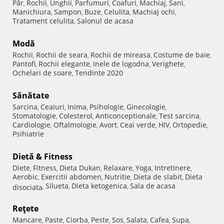
Păr
Rochii
Unghii
Parfumuri
Coafuri
Machiaj
Sani
,
,
,
,
,
,
,
Manichiura
Sampon
Buze
Celulita
Machiaj ochi
,
,
,
,
,
Tratament celulita
Salonul de acasa
,
Modă
Rochii
Rochii de seara
Rochii de mireasa
Costume de baie
,
,
,
,
Pantofi
Rochii elegante
Inele de logodna
Verighete
,
,
,
,
Ochelari de soare
Tendinte 2020
,
Sănătate
Sarcina
Ceaiuri
Inima
Psihologie
Ginecologie
,
,
,
,
,
Stomatologie
Colesterol
Anticonceptionale
Test sarcina
,
,
,
,
Cardiologie
Oftalmologie
Avort
Ceai verde
HIV
Ortopedie
,
,
,
,
,
,
Psihiatrie
Dietă & Fitness
Diete
Fitness
Dieta Dukan
Relaxare
Yoga
Intretinere
,
,
,
,
,
,
Aerobic
Exercitii abdomen
Nutritie
Dieta de slabit
Dieta
,
,
,
,
Silueta
Dieta ketogenica
Sala de acasa
disociata
,
,
,
Reţete
Mancare
Paste
Ciorba
Peste
Sos
Salata
Cafea
Supa
,
,
,
,
,
,
,
,