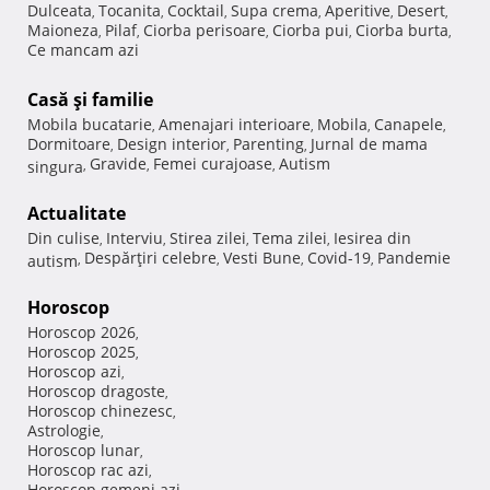
Dulceata
Tocanita
Cocktail
Supa crema
Aperitive
Desert
,
,
,
,
,
,
Maioneza
Pilaf
Ciorba perisoare
Ciorba pui
Ciorba burta
,
,
,
,
,
Ce mancam azi
Casă şi familie
Mobila bucatarie
Amenajari interioare
Mobila
Canapele
,
,
,
,
Dormitoare
Design interior
Parenting
Jurnal de mama
,
,
,
Gravide
Femei curajoase
Autism
singura
,
,
,
Actualitate
Din culise
Interviu
Stirea zilei
Tema zilei
Iesirea din
,
,
,
,
Despărţiri celebre
Vesti Bune
Covid-19
Pandemie
autism
,
,
,
,
Horoscop
Horoscop 2026
,
Horoscop 2025
,
Horoscop azi
,
Horoscop dragoste
,
Horoscop chinezesc
,
Astrologie
,
Horoscop lunar
,
Horoscop rac azi
,
Horoscop gemeni azi