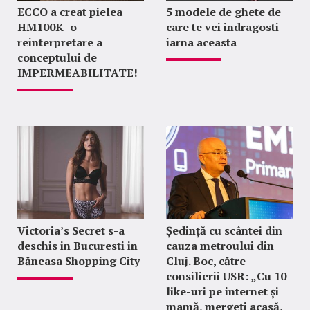
ECCO a creat pielea
5 modele de ghete de
HM100K- o
care te vei indragosti
reinterpretare a
iarna aceasta
conceptului de
IMPERMEABILITATE!
Victoria’s Secret s-a
Ședință cu scântei din
deschis in Bucuresti in
cauza metroului din
Băneasa Shopping City
Cluj. Boc, către
consilierii USR: „Cu 10
like-uri pe internet și
mamă, mergeți acasă,