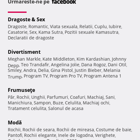
Urmareste-ne pe
Dragoste & Sex
Dragoste
Romantic
Viata sexuala
Relatii
Cuplu
Iubire
,
,
,
,
,
,
Casatorie
Sex
Kama Sutra
Pozitii sexuale Kamasutra
,
,
,
,
Declaratii de dragoste
Divertisment
Meghan Markle
Kate Middleton
Kim Kardashian
Johnny
,
,
,
Teo Trandafir
Angelina Jolie
Dana Rogoz
Dani Otil
Depp
,
,
,
,
,
Smiley
Andra
Delia
Gina Pistol
Justin Bieber
Melania
,
,
,
,
,
Program TV
Program Pro TV
Program Antena 1
Trump
,
,
,
Frumuseţe
Păr
Rochii
Unghii
Parfumuri
Coafuri
Machiaj
Sani
,
,
,
,
,
,
,
Manichiura
Sampon
Buze
Celulita
Machiaj ochi
,
,
,
,
,
Tratament celulita
Salonul de acasa
,
Modă
Rochii
Rochii de seara
Rochii de mireasa
Costume de baie
,
,
,
,
Pantofi
Rochii elegante
Inele de logodna
Verighete
,
,
,
,