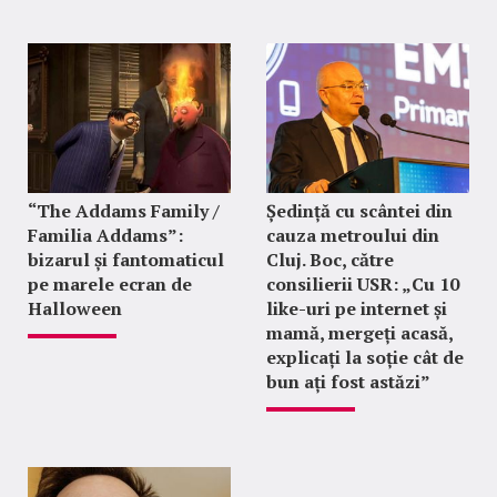
“The Addams Family /
Ședință cu scântei din
Familia Addams”:
cauza metroului din
bizarul și fantomaticul
Cluj. Boc, către
pe marele ecran de
consilierii USR: „Cu 10
Halloween
like-uri pe internet și
mamă, mergeți acasă,
explicați la soție cât de
bun ați fost astăzi”