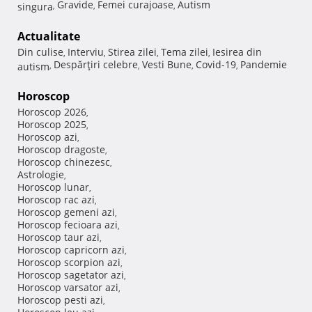
Gravide
Femei curajoase
Autism
singura
,
,
,
Actualitate
Din culise
Interviu
Stirea zilei
Tema zilei
Iesirea din
,
,
,
,
Despărţiri celebre
Vesti Bune
Covid-19
Pandemie
autism
,
,
,
,
Horoscop
Horoscop 2026
,
Horoscop 2025
,
Horoscop azi
,
Horoscop dragoste
,
Horoscop chinezesc
,
Astrologie
,
Horoscop lunar
,
Horoscop rac azi
,
Horoscop gemeni azi
,
Horoscop fecioara azi
,
Horoscop taur azi
,
Horoscop capricorn azi
,
Horoscop scorpion azi
,
Horoscop sagetator azi
,
Horoscop varsator azi
,
Horoscop pesti azi
,