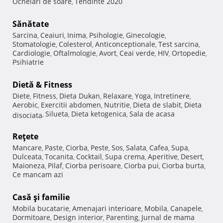
Ochelari de soare
Tendinte 2020
,
Sănătate
Sarcina
Ceaiuri
Inima
Psihologie
Ginecologie
,
,
,
,
,
Stomatologie
Colesterol
Anticonceptionale
Test sarcina
,
,
,
,
Cardiologie
Oftalmologie
Avort
Ceai verde
HIV
Ortopedie
,
,
,
,
,
,
Psihiatrie
Dietă & Fitness
Diete
Fitness
Dieta Dukan
Relaxare
Yoga
Intretinere
,
,
,
,
,
,
Aerobic
Exercitii abdomen
Nutritie
Dieta de slabit
Dieta
,
,
,
,
Silueta
Dieta ketogenica
Sala de acasa
disociata
,
,
,
Reţete
Mancare
Paste
Ciorba
Peste
Sos
Salata
Cafea
Supa
,
,
,
,
,
,
,
,
Dulceata
Tocanita
Cocktail
Supa crema
Aperitive
Desert
,
,
,
,
,
,
Maioneza
Pilaf
Ciorba perisoare
Ciorba pui
Ciorba burta
,
,
,
,
,
Ce mancam azi
Casă şi familie
Mobila bucatarie
Amenajari interioare
Mobila
Canapele
,
,
,
,
Dormitoare
Design interior
Parenting
Jurnal de mama
,
,
,