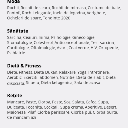
Modă
Rochii
Rochii de seara
Rochii de mireasa
Costume de baie
,
,
,
,
Pantofi
Rochii elegante
Inele de logodna
Verighete
,
,
,
,
Ochelari de soare
Tendinte 2020
,
Sănătate
Sarcina
Ceaiuri
Inima
Psihologie
Ginecologie
,
,
,
,
,
Stomatologie
Colesterol
Anticonceptionale
Test sarcina
,
,
,
,
Cardiologie
Oftalmologie
Avort
Ceai verde
HIV
Ortopedie
,
,
,
,
,
,
Psihiatrie
Dietă & Fitness
Diete
Fitness
Dieta Dukan
Relaxare
Yoga
Intretinere
,
,
,
,
,
,
Aerobic
Exercitii abdomen
Nutritie
Dieta de slabit
Dieta
,
,
,
,
Silueta
Dieta ketogenica
Sala de acasa
disociata
,
,
,
Reţete
Mancare
Paste
Ciorba
Peste
Sos
Salata
Cafea
Supa
,
,
,
,
,
,
,
,
Dulceata
Tocanita
Cocktail
Supa crema
Aperitive
Desert
,
,
,
,
,
,
Maioneza
Pilaf
Ciorba perisoare
Ciorba pui
Ciorba burta
,
,
,
,
,
Ce mancam azi