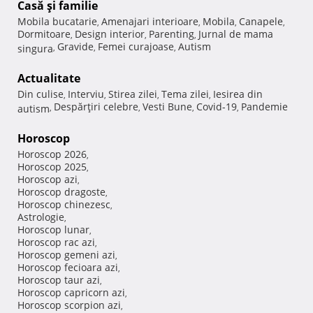
Casă şi familie
Mobila bucatarie
Amenajari interioare
Mobila
Canapele
,
,
,
,
Dormitoare
Design interior
Parenting
Jurnal de mama
,
,
,
Gravide
Femei curajoase
Autism
singura
,
,
,
Actualitate
Din culise
Interviu
Stirea zilei
Tema zilei
Iesirea din
,
,
,
,
Despărţiri celebre
Vesti Bune
Covid-19
Pandemie
autism
,
,
,
,
Horoscop
Horoscop 2026
,
Horoscop 2025
,
Horoscop azi
,
Horoscop dragoste
,
Horoscop chinezesc
,
Astrologie
,
Horoscop lunar
,
Horoscop rac azi
,
Horoscop gemeni azi
,
Horoscop fecioara azi
,
Horoscop taur azi
,
Horoscop capricorn azi
,
Horoscop scorpion azi
,