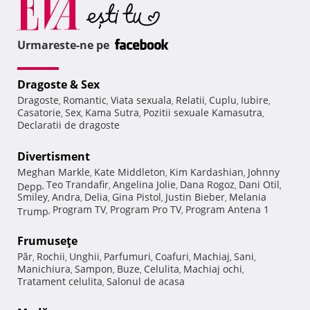
Urmareste-ne pe
Dragoste & Sex
Dragoste
Romantic
Viata sexuala
Relatii
Cuplu
Iubire
,
,
,
,
,
,
Casatorie
Sex
Kama Sutra
Pozitii sexuale Kamasutra
,
,
,
,
Declaratii de dragoste
Divertisment
Meghan Markle
Kate Middleton
Kim Kardashian
Johnny
,
,
,
Teo Trandafir
Angelina Jolie
Dana Rogoz
Dani Otil
Depp
,
,
,
,
,
Smiley
Andra
Delia
Gina Pistol
Justin Bieber
Melania
,
,
,
,
,
Program TV
Program Pro TV
Program Antena 1
Trump
,
,
,
Frumuseţe
Păr
Rochii
Unghii
Parfumuri
Coafuri
Machiaj
Sani
,
,
,
,
,
,
,
Manichiura
Sampon
Buze
Celulita
Machiaj ochi
,
,
,
,
,
Tratament celulita
Salonul de acasa
,