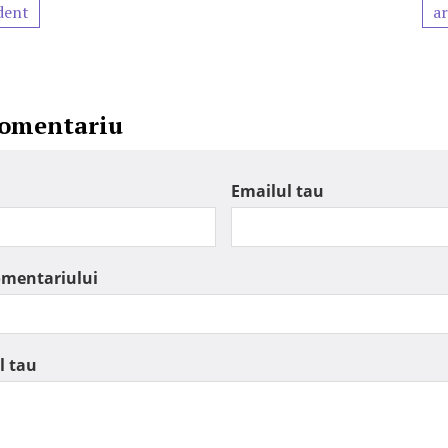
dent
ar
comentariu
Emailul tau
omentariului
l tau