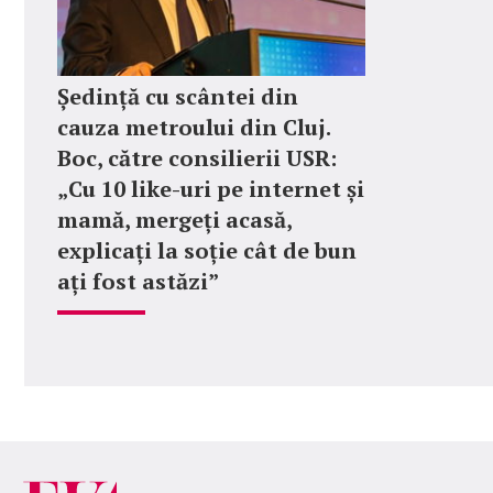
Ședință cu scântei din
cauza metroului din Cluj.
Boc, către consilierii USR:
„Cu 10 like-uri pe internet și
mamă, mergeți acasă,
explicați la soție cât de bun
ați fost astăzi”