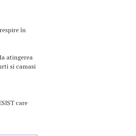
 respire în
 la atingerea
urti si camasi
ESIST care