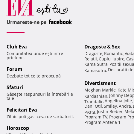
Urmareste-ne pe
Club Eva
Dragoste & Sex
Comunitatea unde eşti între
Dragoste
Romantic
Viat
,
,
prietene.
Relatii
Cuplu
Iubire
Cas
,
,
,
Kama Sutra
Pozitii sexu
,
Forum
Declaratii d
Kamasutra
,
Dezbate tot ce te preocupă
Divertisment
Sfaturi
Meghan Markle
Kate Mi
,
Găseşte răspunsuri la întrebările
Johnny Dep
Kardashian
,
tale
Angelina Jolie
Trandafir
,
,
Dani Otil
Smiley
Andra
,
,
,
Felicitari Eva
Justin Bieber
Mela
Pistol
,
,
Zilnic poti gasi ceva de sarbatorit.
Program TV
Program Pro
,
Program Antena 1
Horoscop