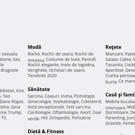
Modă
Reţete
a sexuala
Rochii
Rochii de seara
Rochii de
Mancare
Past
,
,
,
,
atorie
Sex
Costume de baie
Pantofi
Salata
Cafea
,
,
mireasa
,
,
,
,
,
ale
Rochii elegante
Inele de logodna
Tocanita
Cockt
,
,
,
e dragoste
Verighete
Ochelari de soare
Aperitive
Dese
,
,
,
Tendinte 2020
Ciorba perisoa
Ce manc
burta
,
Sănătate
ddleton
Kim
,
Casă şi fami
p
Teo
Sarcina
Ceaiuri
Inima
Psihologie
,
,
,
,
,
Dana Rogoz
Ginecologie
Stomatologie
Colesterol
Mobila bucata
,
,
,
,
Delia
Gina
Anticonceptionale
Test sarcina
Mob
,
,
,
interioare
,
nia Trump
Cardiologie
Oftalmologie
Avort
Ceai
Dormitoare
De
,
,
,
,
,
 TV
HIV
Ortopedie
Psihiatrie
Parenting
Jur
,
verde
,
,
,
,
Gravide
Femei
,
Dietă & Fitness