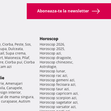
Aboneaza-te la newsletter
Horoscop
e
Ciorba
Peste
Sos
Horoscop 2026
,
,
,
,
,
Supa
Dulceata
Horoscop 2025
,
,
,
ail
Supa crema
Horoscop azi
,
,
,
rt
Maioneza
Pilaf
Horoscop dragoste
,
,
,
,
re
Ciorba pui
Ciorba
Horoscop chinezesc
,
,
,
am azi
Astrologie
,
Horoscop lunar
,
Horoscop rac azi
,
lie
Horoscop gemeni azi
,
rie
Amenajari
,
Horoscop fecioara azi
,
ila
Canapele
,
,
Horoscop taur azi
,
sign interior
,
Horoscop capricorn azi
,
nal de mama singura
,
Horoscop scorpion azi
,
 curajoase
Autism
,
Horoscop sagetator azi
,
Horoscop varsator azi
,