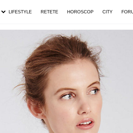
rebui să mergi
și 60 de ani. De ce te trezești mai des
pe măsură ce înaintezi în vârstă
LIFESTYLE
RETETE
HOROSCOP
CITY
FOR