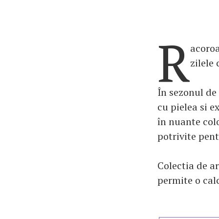
R
acoroa
zilele
În sezonul de 
cu pielea si e
în nuante colo
potrivite pent
Colectia de a
permite o cal