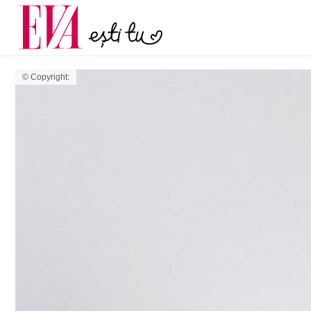
menopauză și când ar t
Carieră
la medic
Actualitate
© Copyright: