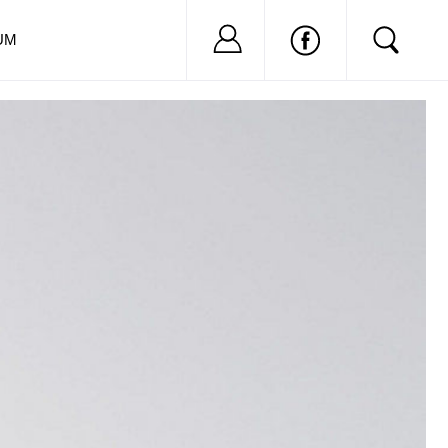
Nu ai cont?
Inregistreaza-
UM