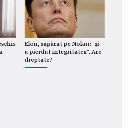
eschis
Elon, supărat pe Nolan: "şi-
a
a pierdut integritatea". Are
dreptate?