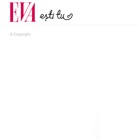
menopauză și când ar t
Carieră
la medic
Actualitate
© Copyright: