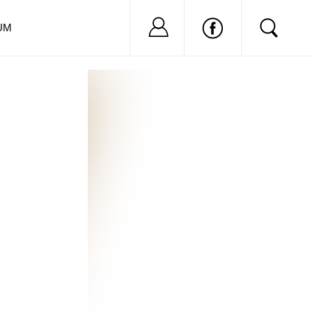
Nu ai cont?
Inregistreaza-
UM