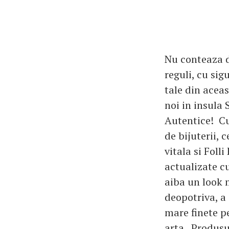
Nu conteaza d
reguli, cu sig
tale din aceas
noi in insula 
Autentice! Cu
de bijuterii, 
vitala si Foll
actualizate cu
aiba un look m
deopotriva, a 
mare finete p
arta. Produsul