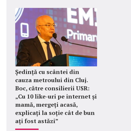
Ședință cu scântei din
cauza metroului din Cluj.
Boc, către consilierii USR:
„Cu 10 like-uri pe internet și
mamă, mergeți acasă,
explicați la soție cât de bun
ați fost astăzi”