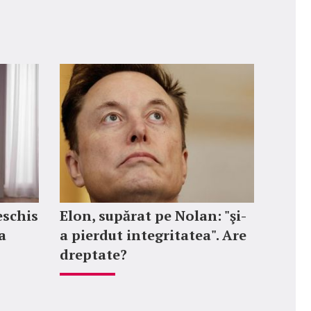
eschis
Elon, supărat pe Nolan: "şi-
a
a pierdut integritatea". Are
dreptate?