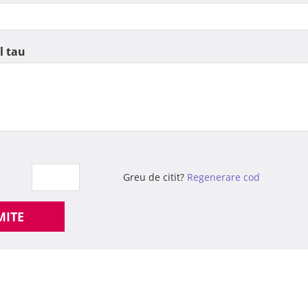
l tau
Greu de citit?
Regenerare cod
MITE