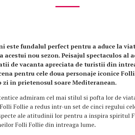
i este fundalul perfect pentru a aduce la viat
a acestui nou sezon. Peisajul spectaculos al a
atii de vacanta apreciata de turistii din intr
cena pentru cele doua personaje iconice Folli 
o zi in prietenosul soare Mediteranean.
entice admiram cel mai stilul si pofta lor de viat
Folli Follie a redus intr-un set de cinci regului ce
ecte ale atitudinii lor pentru a inspira spiritul 
ilor Folli Follie din intreaga lume.