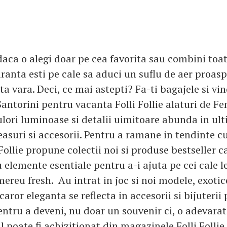
aca o alegi doar pe cea favorita sau combini toat
uranta esti pe cale sa aduci un suflu de aer proasp
ta vara. Deci, ce mai astepti? Fa-ti bagajele si vin
Santorini pentru vacanta Folli Follie alaturi de Fe
lori luminoase si detalii uimitoare abunda in ult
ceasuri si accesorii. Pentru a ramane in tendinte c
i Follie propune colectii noi si produse bestseller c
 elemente esentiale pentru a-i ajuta pe cei cale l
ereu fresh. Au intrat in joc si noi modele, exotice
caror eleganta se reflecta in accesorii si bijuterii
entru a deveni, nu doar un souvenir ci, o adevara
 poate fi achizitionat din magazinele Folli Follie 