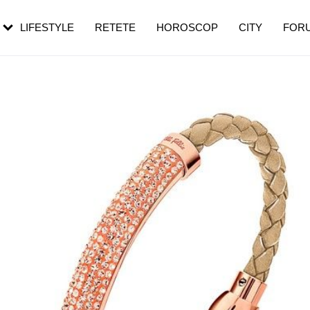
rebui să mergi
și 60 de ani. De ce te trezești mai des
pe măsură ce înaintezi în vârstă
LIFESTYLE
RETETE
HOROSCOP
CITY
FOR