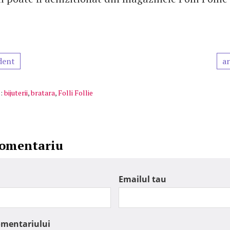
dent
ar
:
bijuterii
,
bratara
,
Folli Follie
comentariu
Emailul tau
omentariului