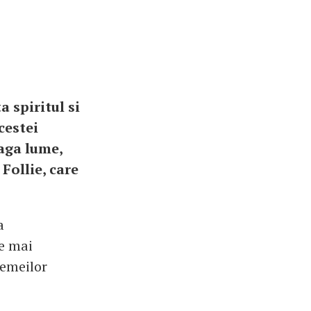
a spiritul si
cestei
eaga lume,
Follie, care
a
le mai
Femeilor