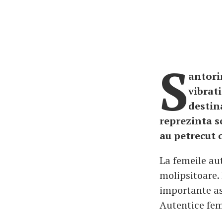
S
antorin
vibrati
destin
reprezinta s
au petrecut 
La femeile aut
molipsitoare. 
importante asp
Autentice feme