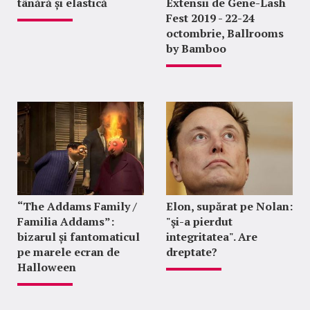
tânără și elastică
Extensii de Gene-Lash
Fest 2019 - 22-24
octombrie, Ballrooms
by Bamboo
“The Addams Family /
Elon, supărat pe Nolan:
Familia Addams”:
"şi-a pierdut
bizarul și fantomaticul
integritatea". Are
pe marele ecran de
dreptate?
Halloween