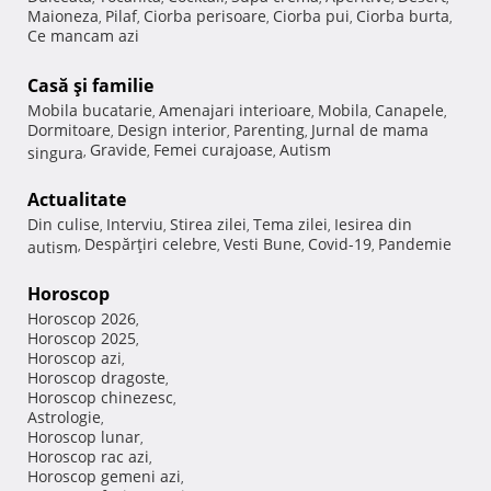
Maioneza
Pilaf
Ciorba perisoare
Ciorba pui
Ciorba burta
,
,
,
,
,
Ce mancam azi
Casă şi familie
Mobila bucatarie
Amenajari interioare
Mobila
Canapele
,
,
,
,
Dormitoare
Design interior
Parenting
Jurnal de mama
,
,
,
Gravide
Femei curajoase
Autism
singura
,
,
,
Actualitate
Din culise
Interviu
Stirea zilei
Tema zilei
Iesirea din
,
,
,
,
Despărţiri celebre
Vesti Bune
Covid-19
Pandemie
autism
,
,
,
,
Horoscop
Horoscop 2026
,
Horoscop 2025
,
Horoscop azi
,
Horoscop dragoste
,
Horoscop chinezesc
,
Astrologie
,
Horoscop lunar
,
Horoscop rac azi
,
Horoscop gemeni azi
,