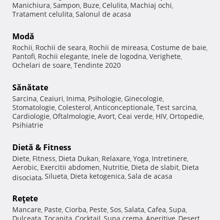
Manichiura
Sampon
Buze
Celulita
Machiaj ochi
,
,
,
,
,
Tratament celulita
Salonul de acasa
,
Modă
Rochii
Rochii de seara
Rochii de mireasa
Costume de baie
,
,
,
,
Pantofi
Rochii elegante
Inele de logodna
Verighete
,
,
,
,
Ochelari de soare
Tendinte 2020
,
Sănătate
Sarcina
Ceaiuri
Inima
Psihologie
Ginecologie
,
,
,
,
,
Stomatologie
Colesterol
Anticonceptionale
Test sarcina
,
,
,
,
Cardiologie
Oftalmologie
Avort
Ceai verde
HIV
Ortopedie
,
,
,
,
,
,
Psihiatrie
Dietă & Fitness
Diete
Fitness
Dieta Dukan
Relaxare
Yoga
Intretinere
,
,
,
,
,
,
Aerobic
Exercitii abdomen
Nutritie
Dieta de slabit
Dieta
,
,
,
,
Silueta
Dieta ketogenica
Sala de acasa
disociata
,
,
,
Reţete
Mancare
Paste
Ciorba
Peste
Sos
Salata
Cafea
Supa
,
,
,
,
,
,
,
,
Dulceata
Tocanita
Cocktail
Supa crema
Aperitive
Desert
,
,
,
,
,
,