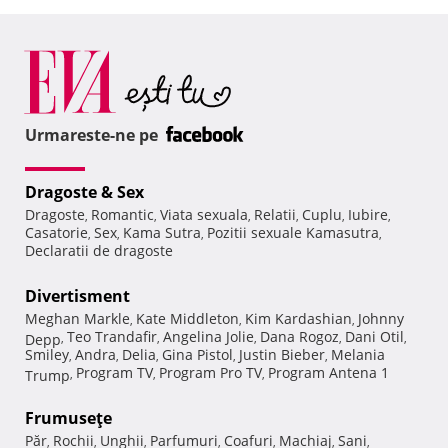
Urmareste-ne pe
Dragoste & Sex
Dragoste
Romantic
Viata sexuala
Relatii
Cuplu
Iubire
,
,
,
,
,
,
Casatorie
Sex
Kama Sutra
Pozitii sexuale Kamasutra
,
,
,
,
Declaratii de dragoste
Divertisment
Meghan Markle
Kate Middleton
Kim Kardashian
Johnny
,
,
,
Teo Trandafir
Angelina Jolie
Dana Rogoz
Dani Otil
Depp
,
,
,
,
,
Smiley
Andra
Delia
Gina Pistol
Justin Bieber
Melania
,
,
,
,
,
Program TV
Program Pro TV
Program Antena 1
Trump
,
,
,
Frumuseţe
Păr
Rochii
Unghii
Parfumuri
Coafuri
Machiaj
Sani
,
,
,
,
,
,
,