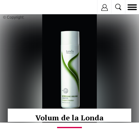
Inregistreaza
© Copyright:
Volum de la Londa