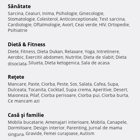
Sănătate
Sarcina
Ceaiuri
Inima
Psihologie
Ginecologie
,
,
,
,
,
Stomatologie
Colesterol
Anticonceptionale
Test sarcina
,
,
,
,
Cardiologie
Oftalmologie
Avort
Ceai verde
HIV
Ortopedie
,
,
,
,
,
,
Psihiatrie
Dietă & Fitness
Diete
Fitness
Dieta Dukan
Relaxare
Yoga
Intretinere
,
,
,
,
,
,
Aerobic
Exercitii abdomen
Nutritie
Dieta de slabit
Dieta
,
,
,
,
Silueta
Dieta ketogenica
Sala de acasa
disociata
,
,
,
Reţete
Mancare
Paste
Ciorba
Peste
Sos
Salata
Cafea
Supa
,
,
,
,
,
,
,
,
Dulceata
Tocanita
Cocktail
Supa crema
Aperitive
Desert
,
,
,
,
,
,
Maioneza
Pilaf
Ciorba perisoare
Ciorba pui
Ciorba burta
,
,
,
,
,
Ce mancam azi
Casă şi familie
Mobila bucatarie
Amenajari interioare
Mobila
Canapele
,
,
,
,
Dormitoare
Design interior
Parenting
Jurnal de mama
,
,
,
Gravide
Femei curajoase
Autism
singura
,
,
,