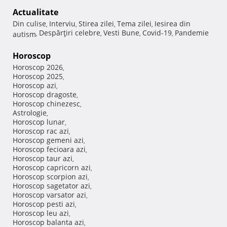
Actualitate
Din culise
Interviu
Stirea zilei
Tema zilei
Iesirea din
,
,
,
,
Despărţiri celebre
Vesti Bune
Covid-19
Pandemie
autism
,
,
,
,
Horoscop
Horoscop 2026
,
Horoscop 2025
,
Horoscop azi
,
Horoscop dragoste
,
Horoscop chinezesc
,
Astrologie
,
Horoscop lunar
,
Horoscop rac azi
,
Horoscop gemeni azi
,
Horoscop fecioara azi
,
Horoscop taur azi
,
Horoscop capricorn azi
,
Horoscop scorpion azi
,
Horoscop sagetator azi
,
Horoscop varsator azi
,
Horoscop pesti azi
,
Horoscop leu azi
,
Horoscop balanta azi
,