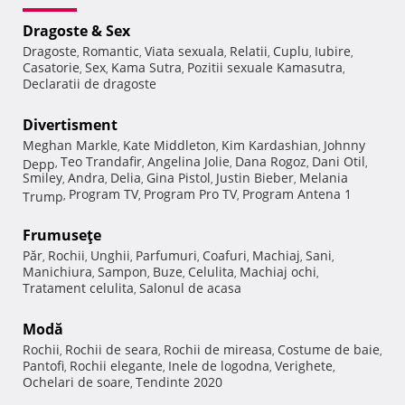
Dragoste & Sex
Dragoste
Romantic
Viata sexuala
Relatii
Cuplu
Iubire
,
,
,
,
,
,
Casatorie
Sex
Kama Sutra
Pozitii sexuale Kamasutra
,
,
,
,
Declaratii de dragoste
Divertisment
Meghan Markle
Kate Middleton
Kim Kardashian
Johnny
,
,
,
Teo Trandafir
Angelina Jolie
Dana Rogoz
Dani Otil
Depp
,
,
,
,
,
Smiley
Andra
Delia
Gina Pistol
Justin Bieber
Melania
,
,
,
,
,
Program TV
Program Pro TV
Program Antena 1
Trump
,
,
,
Frumuseţe
Păr
Rochii
Unghii
Parfumuri
Coafuri
Machiaj
Sani
,
,
,
,
,
,
,
Manichiura
Sampon
Buze
Celulita
Machiaj ochi
,
,
,
,
,
Tratament celulita
Salonul de acasa
,
Modă
Rochii
Rochii de seara
Rochii de mireasa
Costume de baie
,
,
,
,
Pantofi
Rochii elegante
Inele de logodna
Verighete
,
,
,
,
Ochelari de soare
Tendinte 2020
,