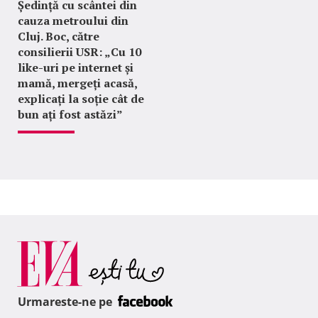
Ședință cu scântei din
cauza metroului din
Cluj. Boc, către
consilierii USR: „Cu 10
like-uri pe internet și
mamă, mergeți acasă,
explicați la soție cât de
bun ați fost astăzi”
Urmareste-ne pe