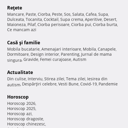
Reţete
Mancare
Paste
Ciorba
Peste
Sos
Salata
Cafea
Supa
,
,
,
,
,
,
,
,
Dulceata
Tocanita
Cocktail
Supa crema
Aperitive
Desert
,
,
,
,
,
,
Maioneza
Pilaf
Ciorba perisoare
Ciorba pui
Ciorba burta
,
,
,
,
,
Ce mancam azi
Casă şi familie
Mobila bucatarie
Amenajari interioare
Mobila
Canapele
,
,
,
,
Dormitoare
Design interior
Parenting
Jurnal de mama
,
,
,
Gravide
Femei curajoase
Autism
singura
,
,
,
Actualitate
Din culise
Interviu
Stirea zilei
Tema zilei
Iesirea din
,
,
,
,
Despărţiri celebre
Vesti Bune
Covid-19
Pandemie
autism
,
,
,
,
Horoscop
Horoscop 2026
,
Horoscop 2025
,
Horoscop azi
,
Horoscop dragoste
,
Horoscop chinezesc
,