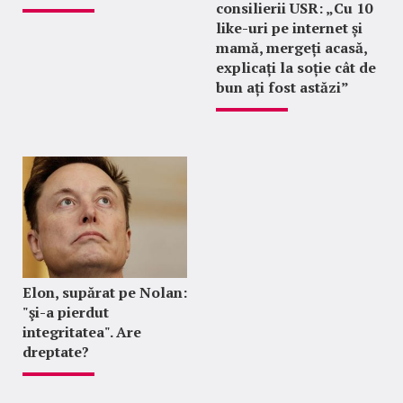
consilierii USR: „Cu 10
like-uri pe internet și
mamă, mergeți acasă,
explicați la soție cât de
bun ați fost astăzi”
Elon, supărat pe Nolan:
"şi-a pierdut
integritatea". Are
dreptate?