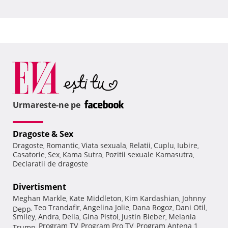
Urmareste-ne pe
Dragoste & Sex
Dragoste
Romantic
Viata sexuala
Relatii
Cuplu
Iubire
,
,
,
,
,
,
Casatorie
Sex
Kama Sutra
Pozitii sexuale Kamasutra
,
,
,
,
Declaratii de dragoste
Divertisment
Meghan Markle
Kate Middleton
Kim Kardashian
Johnny
,
,
,
Teo Trandafir
Angelina Jolie
Dana Rogoz
Dani Otil
Depp
,
,
,
,
,
Smiley
Andra
Delia
Gina Pistol
Justin Bieber
Melania
,
,
,
,
,
Program TV
Program Pro TV
Program Antena 1
Trump
,
,
,