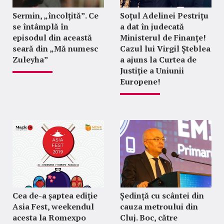
Sermin, „încolțită”. Ce
Soţul Adelinei Pestriţu
se întâmplă în
a dat în judecată
episodul din această
Ministerul de Finanţe!
seară din „Mă numesc
Cazul lui Virgil Şteblea
Zuleyha”
a ajuns la Curtea de
Justiţie a Uniunii
Europene!
Cea de-a șaptea ediție
Ședință cu scântei din
Asia Fest, weekendul
cauza metroului din
acesta la Romexpo
Cluj. Boc, către