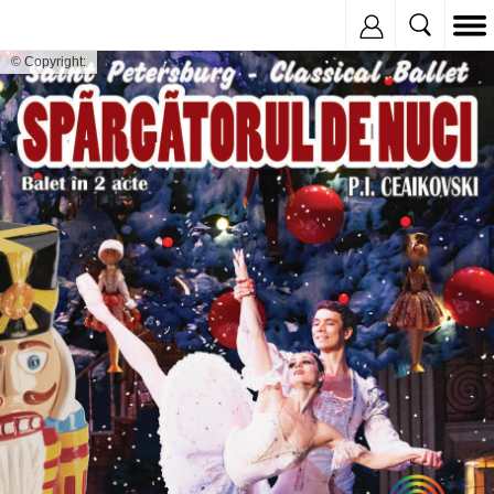
Inregistreaza
© Copyright: