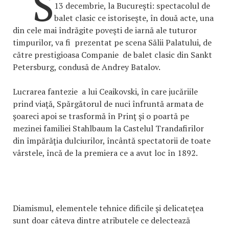
“S
13 decembrie, la Bucureşti: spectacolul de
balet clasic ce istoriseşte, în două acte, una
din cele mai îndrăgite poveşti de iarnă ale tuturor
timpurilor, va fi prezentat pe scena Sălii Palatului, de
către prestigioasa Companie de balet clasic din Sankt
Petersburg, condusă de Andrey Batalov.
Lucrarea fantezie a lui Ceaikovski, în care jucăriile
prind viaţă, Spărgătorul de nuci înfruntă armata de
şoareci apoi se trasformă în Prinţ şi o poartă pe
mezinei familiei Stahlbaum la Castelul Trandafirilor
din împărăţia dulciurilor, încântă spectatorii de toate
vârstele, încă de la premiera ce a avut loc în 1892.
Diamismul, elementele tehnice dificile şi delicateţea
sunt doar câteva dintre atributele ce delectează