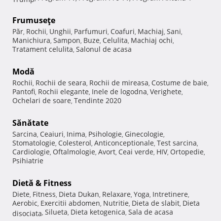
Frumuseţe
Păr
Rochii
Unghii
Parfumuri
Coafuri
Machiaj
Sani
,
,
,
,
,
,
,
Manichiura
Sampon
Buze
Celulita
Machiaj ochi
,
,
,
,
,
Tratament celulita
Salonul de acasa
,
Modă
Rochii
Rochii de seara
Rochii de mireasa
Costume de baie
,
,
,
,
Pantofi
Rochii elegante
Inele de logodna
Verighete
,
,
,
,
Ochelari de soare
Tendinte 2020
,
Sănătate
Sarcina
Ceaiuri
Inima
Psihologie
Ginecologie
,
,
,
,
,
Stomatologie
Colesterol
Anticonceptionale
Test sarcina
,
,
,
,
Cardiologie
Oftalmologie
Avort
Ceai verde
HIV
Ortopedie
,
,
,
,
,
,
Psihiatrie
Dietă & Fitness
Diete
Fitness
Dieta Dukan
Relaxare
Yoga
Intretinere
,
,
,
,
,
,
Aerobic
Exercitii abdomen
Nutritie
Dieta de slabit
Dieta
,
,
,
,
Silueta
Dieta ketogenica
Sala de acasa
disociata
,
,
,