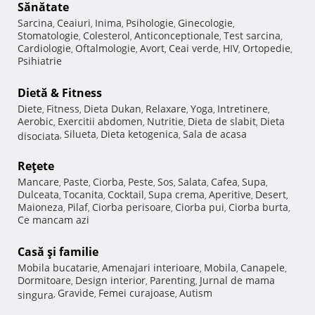
Sănătate
Sarcina
Ceaiuri
Inima
Psihologie
Ginecologie
,
,
,
,
,
Stomatologie
Colesterol
Anticonceptionale
Test sarcina
,
,
,
,
Cardiologie
Oftalmologie
Avort
Ceai verde
HIV
Ortopedie
,
,
,
,
,
,
Psihiatrie
Dietă & Fitness
Diete
Fitness
Dieta Dukan
Relaxare
Yoga
Intretinere
,
,
,
,
,
,
Aerobic
Exercitii abdomen
Nutritie
Dieta de slabit
Dieta
,
,
,
,
Silueta
Dieta ketogenica
Sala de acasa
disociata
,
,
,
Reţete
Mancare
Paste
Ciorba
Peste
Sos
Salata
Cafea
Supa
,
,
,
,
,
,
,
,
Dulceata
Tocanita
Cocktail
Supa crema
Aperitive
Desert
,
,
,
,
,
,
Maioneza
Pilaf
Ciorba perisoare
Ciorba pui
Ciorba burta
,
,
,
,
,
Ce mancam azi
Casă şi familie
Mobila bucatarie
Amenajari interioare
Mobila
Canapele
,
,
,
,
Dormitoare
Design interior
Parenting
Jurnal de mama
,
,
,
Gravide
Femei curajoase
Autism
singura
,
,
,