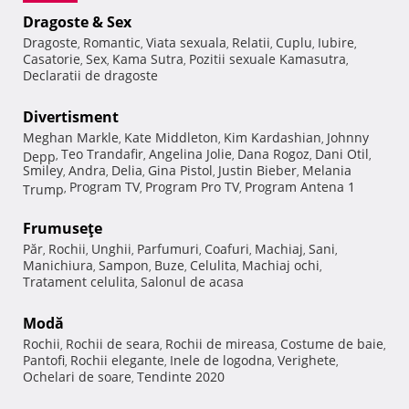
Dragoste & Sex
Dragoste
Romantic
Viata sexuala
Relatii
Cuplu
Iubire
,
,
,
,
,
,
Casatorie
Sex
Kama Sutra
Pozitii sexuale Kamasutra
,
,
,
,
Declaratii de dragoste
Divertisment
Meghan Markle
Kate Middleton
Kim Kardashian
Johnny
,
,
,
Teo Trandafir
Angelina Jolie
Dana Rogoz
Dani Otil
Depp
,
,
,
,
,
Smiley
Andra
Delia
Gina Pistol
Justin Bieber
Melania
,
,
,
,
,
Program TV
Program Pro TV
Program Antena 1
Trump
,
,
,
Frumuseţe
Păr
Rochii
Unghii
Parfumuri
Coafuri
Machiaj
Sani
,
,
,
,
,
,
,
Manichiura
Sampon
Buze
Celulita
Machiaj ochi
,
,
,
,
,
Tratament celulita
Salonul de acasa
,
Modă
Rochii
Rochii de seara
Rochii de mireasa
Costume de baie
,
,
,
,
Pantofi
Rochii elegante
Inele de logodna
Verighete
,
,
,
,
Ochelari de soare
Tendinte 2020
,