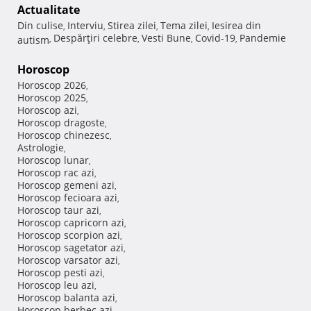
Actualitate
Din culise
Interviu
Stirea zilei
Tema zilei
Iesirea din
,
,
,
,
Despărţiri celebre
Vesti Bune
Covid-19
Pandemie
autism
,
,
,
,
Horoscop
Horoscop 2026
,
Horoscop 2025
,
Horoscop azi
,
Horoscop dragoste
,
Horoscop chinezesc
,
Astrologie
,
Horoscop lunar
,
Horoscop rac azi
,
Horoscop gemeni azi
,
Horoscop fecioara azi
,
Horoscop taur azi
,
Horoscop capricorn azi
,
Horoscop scorpion azi
,
Horoscop sagetator azi
,
Horoscop varsator azi
,
Horoscop pesti azi
,
Horoscop leu azi
,
Horoscop balanta azi
,
Horoscop berbec azi
,