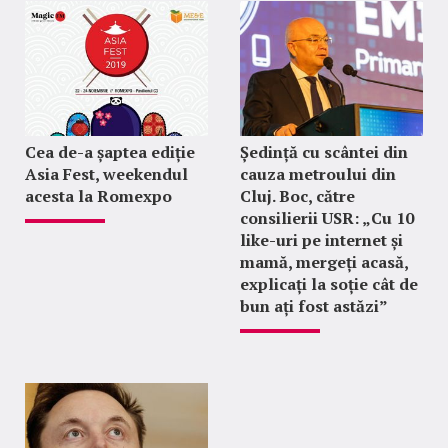
Cea de-a șaptea ediție
Ședință cu scântei din
Asia Fest, weekendul
cauza metroului din
acesta la Romexpo
Cluj. Boc, către
consilierii USR: „Cu 10
like-uri pe internet și
mamă, mergeți acasă,
explicați la soție cât de
bun ați fost astăzi”