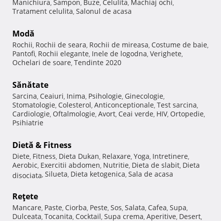
Manichiura
Sampon
Buze
Celulita
Machiaj ochi
,
,
,
,
,
Tratament celulita
Salonul de acasa
,
Modă
Rochii
Rochii de seara
Rochii de mireasa
Costume de baie
,
,
,
,
Pantofi
Rochii elegante
Inele de logodna
Verighete
,
,
,
,
Ochelari de soare
Tendinte 2020
,
Sănătate
Sarcina
Ceaiuri
Inima
Psihologie
Ginecologie
,
,
,
,
,
Stomatologie
Colesterol
Anticonceptionale
Test sarcina
,
,
,
,
Cardiologie
Oftalmologie
Avort
Ceai verde
HIV
Ortopedie
,
,
,
,
,
,
Psihiatrie
Dietă & Fitness
Diete
Fitness
Dieta Dukan
Relaxare
Yoga
Intretinere
,
,
,
,
,
,
Aerobic
Exercitii abdomen
Nutritie
Dieta de slabit
Dieta
,
,
,
,
Silueta
Dieta ketogenica
Sala de acasa
disociata
,
,
,
Reţete
Mancare
Paste
Ciorba
Peste
Sos
Salata
Cafea
Supa
,
,
,
,
,
,
,
,
Dulceata
Tocanita
Cocktail
Supa crema
Aperitive
Desert
,
,
,
,
,
,