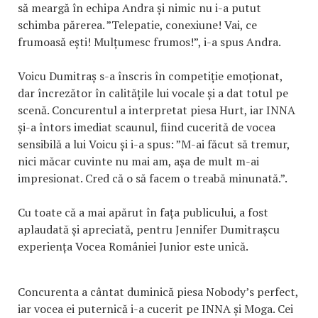
să meargă în echipa Andra și nimic nu i-a putut
schimba părerea. ”Telepatie, conexiune! Vai, ce
frumoasă ești! Mulțumesc frumos!”, i-a spus Andra.
Voicu Dumitraș s-a înscris în competiție emoționat,
dar încrezător în calitățile lui vocale și a dat totul pe
scenă. Concurentul a interpretat piesa Hurt, iar INNA
și-a întors imediat scaunul, fiind cucerită de vocea
sensibilă a lui Voicu și i-a spus: ”M-ai făcut să tremur,
nici măcar cuvinte nu mai am, așa de mult m-ai
impresionat. Cred că o să facem o treabă minunată.”.
Cu toate că a mai apărut în fața publicului, a fost
aplaudată și apreciată, pentru Jennifer Dumitrașcu
experiența Vocea României Junior este unică.
Concurenta a cântat duminică piesa Nobody’s perfect,
iar vocea ei puternică i-a cucerit pe INNA și Moga. Cei