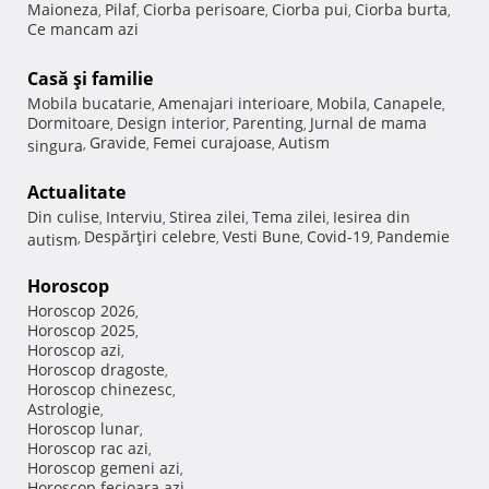
Maioneza
Pilaf
Ciorba perisoare
Ciorba pui
Ciorba burta
,
,
,
,
,
Ce mancam azi
Casă şi familie
Mobila bucatarie
Amenajari interioare
Mobila
Canapele
,
,
,
,
Dormitoare
Design interior
Parenting
Jurnal de mama
,
,
,
Gravide
Femei curajoase
Autism
singura
,
,
,
Actualitate
Din culise
Interviu
Stirea zilei
Tema zilei
Iesirea din
,
,
,
,
Despărţiri celebre
Vesti Bune
Covid-19
Pandemie
autism
,
,
,
,
Horoscop
Horoscop 2026
,
Horoscop 2025
,
Horoscop azi
,
Horoscop dragoste
,
Horoscop chinezesc
,
Astrologie
,
Horoscop lunar
,
Horoscop rac azi
,
Horoscop gemeni azi
,
Horoscop fecioara azi
,