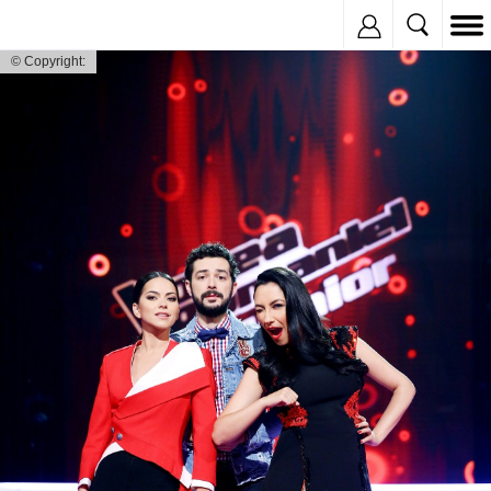
Inregistreaza
© Copyright: