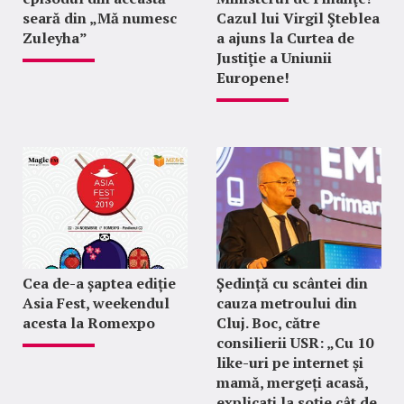
seară din „Mă numesc
Cazul lui Virgil Şteblea
Zuleyha”
a ajuns la Curtea de
Justiţie a Uniunii
Europene!
Cea de-a șaptea ediție
Ședință cu scântei din
Asia Fest, weekendul
cauza metroului din
acesta la Romexpo
Cluj. Boc, către
consilierii USR: „Cu 10
like-uri pe internet și
mamă, mergeți acasă,
explicați la soție cât de