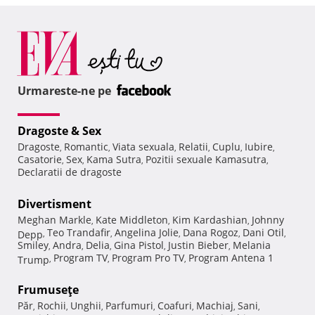
Urmareste-ne pe
Dragoste & Sex
Dragoste
Romantic
Viata sexuala
Relatii
Cuplu
Iubire
,
,
,
,
,
,
Casatorie
Sex
Kama Sutra
Pozitii sexuale Kamasutra
,
,
,
,
Declaratii de dragoste
Divertisment
Meghan Markle
Kate Middleton
Kim Kardashian
Johnny
,
,
,
Teo Trandafir
Angelina Jolie
Dana Rogoz
Dani Otil
Depp
,
,
,
,
,
Smiley
Andra
Delia
Gina Pistol
Justin Bieber
Melania
,
,
,
,
,
Program TV
Program Pro TV
Program Antena 1
Trump
,
,
,
Frumuseţe
Păr
Rochii
Unghii
Parfumuri
Coafuri
Machiaj
Sani
,
,
,
,
,
,
,