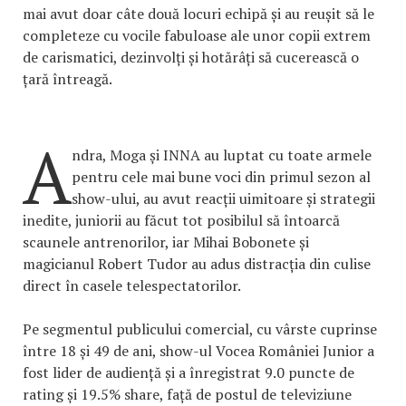
mai avut doar câte două locuri echipă și au reușit să le
completeze cu vocile fabuloase ale unor copii extrem
de carismatici, dezinvolți și hotărâți să cucerească o
țară întreagă.
A
ndra, Moga și INNA au luptat cu toate armele
pentru cele mai bune voci din primul sezon al
show-ului, au avut reacții uimitoare și strategii
inedite, juniorii au făcut tot posibilul să întoarcă
scaunele antrenorilor, iar Mihai Bobonete și
magicianul Robert Tudor au adus distracția din culise
direct în casele telespectatorilor.
Pe segmentul publicului comercial, cu vârste cuprinse
între 18 și 49 de ani, show-ul Vocea României Junior a
fost lider de audiență și a înregistrat 9.0 puncte de
rating și 19.5% share, față de postul de televiziune