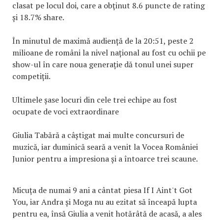
clasat pe locul doi, care a obţinut 8.6 puncte de rating
și 18.7% share.
În minutul de maximă audiență de la 20:51, peste 2
milioane de români la nivel național au fost cu ochii pe
show-ul în care noua generație dă tonul unei super
competiții.
Ultimele șase locuri din cele trei echipe au fost
ocupate de voci extraordinare
Giulia Tabără a câștigat mai multe concursuri de
muzică, iar duminică seară a venit la Vocea României
Junior pentru a impresiona și a întoarce trei scaune.
Micuța de numai 9 ani a cântat piesa If I Aint't Got
You, iar Andra și Moga nu au ezitat să înceapă lupta
pentru ea, însă Giulia a venit hotărâtă de acasă, a ales