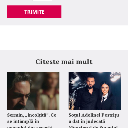
TRIMITE
Citeste mai mult
Sermin, „încolțită”. Ce
Soţul Adelinei Pestriţu
se întâmplă în
a dat în judecată
episodul din această
Ministerul de Finanţe!