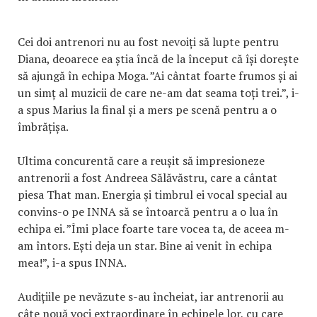
Cei doi antrenori nu au fost nevoiți să lupte pentru
Diana, deoarece ea știa încă de la început că își dorește
să ajungă în echipa Moga. ”Ai cântat foarte frumos și ai
un simț al muzicii de care ne-am dat seama toți trei.”, i-
a spus Marius la final și a mers pe scenă pentru a o
îmbrățișa.
Ultima concurentă care a reușit să impresioneze
antrenorii a fost Andreea Sălăvăstru, care a cântat
piesa That man. Energia și timbrul ei vocal special au
convins-o pe INNA să se întoarcă pentru a o lua în
echipa ei. ”Îmi place foarte tare vocea ta, de aceea m-
am întors. Ești deja un star. Bine ai venit în echipa
mea!”, i-a spus INNA.
Audițiile pe nevăzute s-au încheiat, iar antrenorii au
câte nouă voci extraordinare în echipele lor, cu care