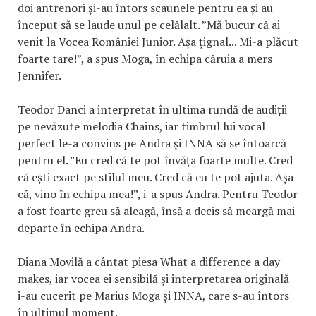
doi antrenori și-au întors scaunele pentru ea și au
început să se laude unul pe celălalt. ”Mă bucur că ai
venit la Vocea României Junior. Așa țignal... Mi-a plăcut
foarte tare!”, a spus Moga, în echipa căruia a mers
Jennifer.
Teodor Danci a interpretat în ultima rundă de audiții
pe nevăzute melodia Chains, iar timbrul lui vocal
perfect le-a convins pe Andra și INNA să se întoarcă
pentru el. ”Eu cred că te pot învăța foarte multe. Cred
că ești exact pe stilul meu. Cred că eu te pot ajuta. Așa
că, vino în echipa mea!”, i-a spus Andra. Pentru Teodor
a fost foarte greu să aleagă, însă a decis să meargă mai
departe în echipa Andra.
Diana Movilă a cântat piesa What a difference a day
makes, iar vocea ei sensibilă și interpretarea originală
i-au cucerit pe Marius Moga și INNA, care s-au întors
în ultimul moment.