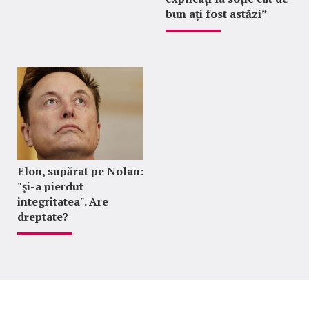
bun ați fost astăzi”
Elon, supărat pe Nolan:
"şi-a pierdut
integritatea". Are
dreptate?