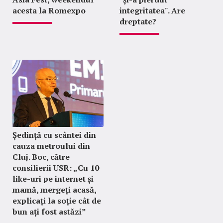
acesta la Romexpo
integritatea". Are
dreptate?
Ședință cu scântei din
cauza metroului din
Cluj. Boc, către
consilierii USR: „Cu 10
like-uri pe internet și
mamă, mergeți acasă,
explicați la soție cât de
bun ați fost astăzi”