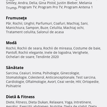
Smiley
Andra
Delia
Gina Pistol
Justin Bieber
Melania
,
,
,
,
,
Program TV
Program Pro TV
Program Antena 1
Trump
,
,
,
Frumuseţe
Păr
Rochii
Unghii
Parfumuri
Coafuri
Machiaj
Sani
,
,
,
,
,
,
,
Manichiura
Sampon
Buze
Celulita
Machiaj ochi
,
,
,
,
,
Tratament celulita
Salonul de acasa
,
Modă
Rochii
Rochii de seara
Rochii de mireasa
Costume de baie
,
,
,
,
Pantofi
Rochii elegante
Inele de logodna
Verighete
,
,
,
,
Ochelari de soare
Tendinte 2020
,
Sănătate
Sarcina
Ceaiuri
Inima
Psihologie
Ginecologie
,
,
,
,
,
Stomatologie
Colesterol
Anticonceptionale
Test sarcina
,
,
,
,
Cardiologie
Oftalmologie
Avort
Ceai verde
HIV
Ortopedie
,
,
,
,
,
,
Psihiatrie
Dietă & Fitness
Diete
Fitness
Dieta Dukan
Relaxare
Yoga
Intretinere
,
,
,
,
,
,
Aerobic
Exercitii abdomen
Nutritie
Dieta de slabit
Dieta
,
,
,
,