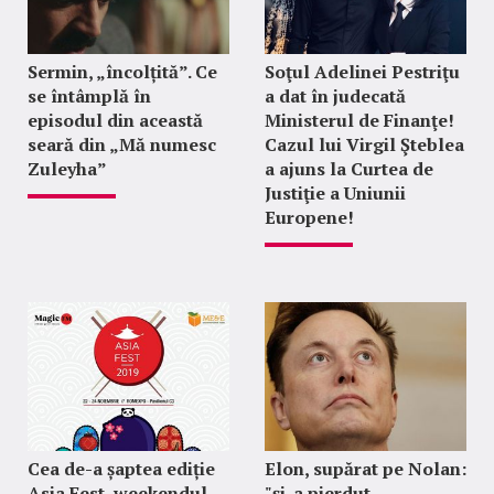
Sermin, „încolțită”. Ce
Soţul Adelinei Pestriţu
se întâmplă în
a dat în judecată
episodul din această
Ministerul de Finanţe!
seară din „Mă numesc
Cazul lui Virgil Şteblea
Zuleyha”
a ajuns la Curtea de
Justiţie a Uniunii
Europene!
Cea de-a șaptea ediție
Elon, supărat pe Nolan:
Asia Fest, weekendul
"şi-a pierdut