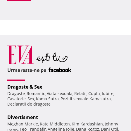
Urmareste-ne pe
Dragoste & Sex
Dragoste
Romantic
Viata sexuala
Relatii
Cuplu
Iubire
,
,
,
,
,
,
Casatorie
Sex
Kama Sutra
Pozitii sexuale Kamasutra
,
,
,
,
Declaratii de dragoste
Divertisment
Meghan Markle
Kate Middleton
Kim Kardashian
Johnny
,
,
,
Teo Trandafir
Angelina Jolie
Dana Rogoz
Dani Otil
Depp
,
,
,
,
,