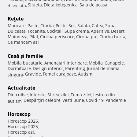
Silueta
Dieta ketogenica
Sala de acasa
disociata
,
,
,
Reţete
Mancare
Paste
Ciorba
Peste
Sos
Salata
Cafea
Supa
,
,
,
,
,
,
,
,
Dulceata
Tocanita
Cocktail
Supa crema
Aperitive
Desert
,
,
,
,
,
,
Maioneza
Pilaf
Ciorba perisoare
Ciorba pui
Ciorba burta
,
,
,
,
,
Ce mancam azi
Casă şi familie
Mobila bucatarie
Amenajari interioare
Mobila
Canapele
,
,
,
,
Dormitoare
Design interior
Parenting
Jurnal de mama
,
,
,
Gravide
Femei curajoase
Autism
singura
,
,
,
Actualitate
Din culise
Interviu
Stirea zilei
Tema zilei
Iesirea din
,
,
,
,
Despărţiri celebre
Vesti Bune
Covid-19
Pandemie
autism
,
,
,
,
Horoscop
Horoscop 2026
,
Horoscop 2025
,
Horoscop azi
,