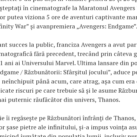
așteptați în cinematografe la Maratonul Avengers 
vor putea viziona 5 ore de aventuri captivante ma
finity War” și avanpremiera „Avengers: Endgame”
nt succes la public, franciza Avengers a avut par
ematografică fără precedent, trecând prin câteva g
1 ani ai Universului Marvel. Ultima lansare din po
dgame / Răzbunătorii: Sfârşitul jocului”, aduce p
 neînchipuit până acum, care atrag, așa cum era 
dicate riscuri pe care trebuie să și le asume Răzbu
mai puternic răufăcător din univers, Thanos.
 îi regăsește pe Răzbunători înfrânți de Thanos, c
or șase pietre ale infinitului, și-a impus voința a
imicind jumătate din populația lumii, inclusiv nu