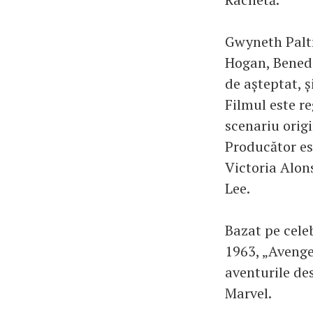
Gwyneth Paltr
Hogan, Bened
de așteptat, ș
Filmul este re
scenariu orig
Producător es
Victoria Alon
Lee.
Bazat pe cele
1963, „Avenge
aventurile de
Marvel.