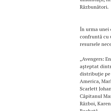
Răzbunători.
În urma unei d
confruntă cu 
resursele nece
„Avengers: En
așteptat dintr
distribuție p
America, Mark
Scarlett Joha
Căpitanul Mar
Război, Karen
Rachetă.