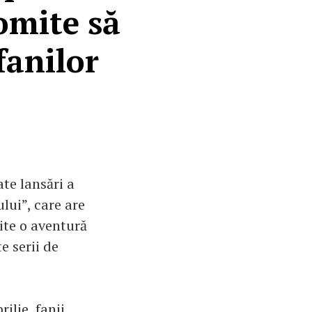
omite să
fanilor
ate lansări a
lui”, care are
ite o aventură
e serii de
ilie, fanii