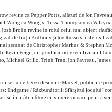
ow revine ca Pepper Potts, alături de Jon Favrea
ict Wong ca Wong și Tessa Thompson ca Valkyria
i Josh Brolin revine în rolul celui mai abject răuf
gizat de frații Anthony și Joe Russo și este realiz
inal semnat de Christopher Markus & Stephen Mc
te Kevin Feige, iar producători executivi sunt Lou
so, Michael Grillo, Trinh Tran, Jon Favreau, James
bra seria de benzi desenate Marvel, publicate pri
rs: Endgame / Răzbunătorii: Sfârşitul jocului” co
scrise în atâtea filme cu supereroi care poartă s