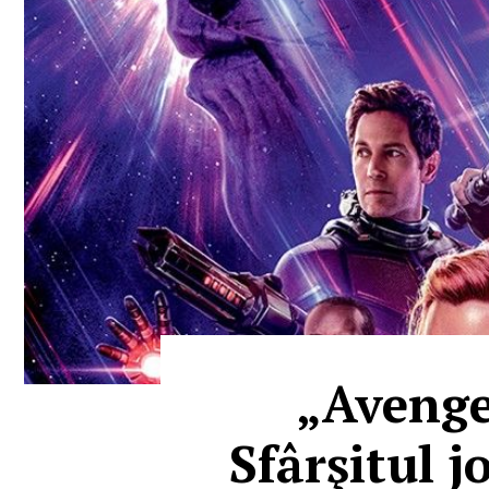
„Avenge
Sfârşitul j