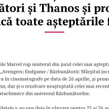
tori și Thanos și pr
acă toate așteptările 
ile Marvel rup misterul din jurul celei mai aștept
 „Avengers: Endgame / Răzbunătorii: Sfârşitul jocu
a în cinematografe pe data de 26 aprilie, și prom
lor, dar și o rezolvare neașteptată celei mai recent
taclismice din universul Răzbunătorilor.
letele s-au pus deja în vânzare pentru 25 și 26 apr