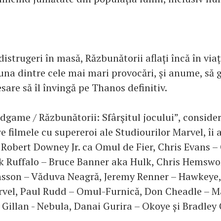
istrugeri în masă, Răzbunătorii aflați încă în viaț
una dintre cele mai mari provocări, și anume, să g
sare să îl învingă pe Thanos definitiv.
dgame / Răzbunătorii: Sfârşitul jocului”, consider
e filmele cu supereroi ale Studiourilor Marvel, îi a
e Robert Downey Jr. ca Omul de Fier, Chris Evans –
 Ruffalo – Bruce Banner aka Hulk, Chris Hemswor
nsson – Văduva Neagră, Jeremy Renner – Hawkeye,
vel, Paul Rudd – Omul-Furnică, Don Cheadle – M
 Gillan - Nebula, Danai Gurira – Okoye și Bradley