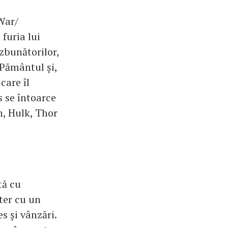
War/
 furia lui
zbunătorilor,
 Pământul și,
care îl
 se întoarce
n, Hulk, Thor
tă cu
ter cu un
s și vânzări.