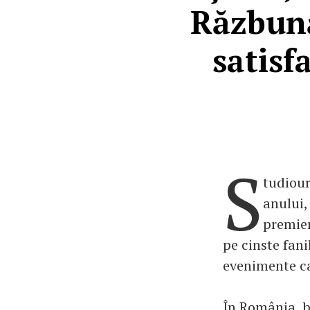
Răzbună
satisf
S
tudiour
anului,
premier
pe cinste fani
evenimente ca
În România, bi