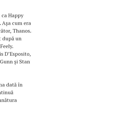
u ca Happy
. Așa cum era
ăcător, Thanos.
at după un
Feely.
is D’Esposito,
 Gunn și Stan
ma dată în
ntinuă
emnătura