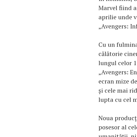
Marvel fiind 
aprilie unde 
„Avengers: In
Cu un fulmina
călătorie cin
lungul celor 1
„Avengers: En
ecran mize de
și cele mai ri
lupta cu cel 
Noua producție
posesor al cel
umanității, n