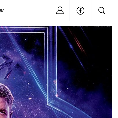
Nu ai cont?
Inregistreaza-
UM