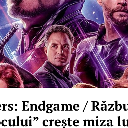
rs: Endgame / Răzbu
ocului” crește miza l