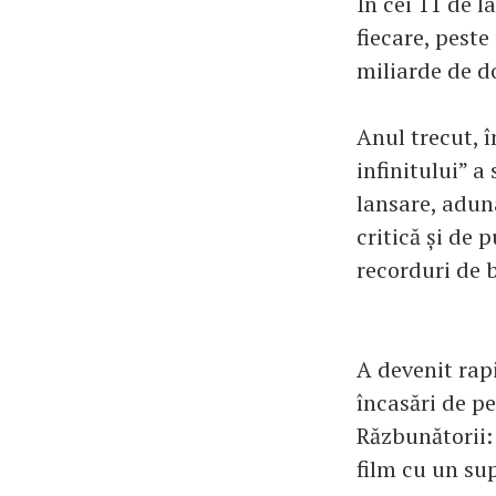
În cei 11 de l
fiecare, peste
miliarde de do
Anul trecut, î
infinitului” a
lansare, adun
critică și de 
recorduri de 
A devenit rapi
încasări de pe
Răzbunătorii: 
film cu un su