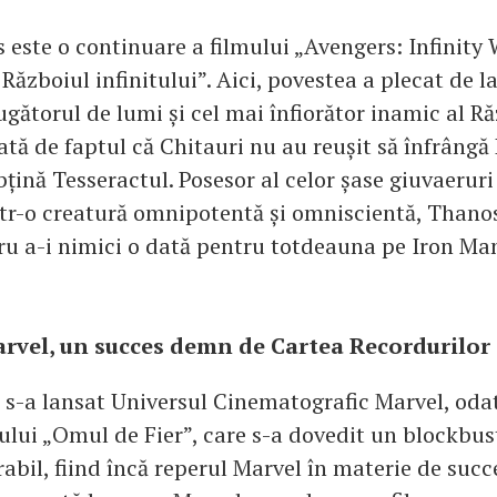
 este o continuare a filmului „Avengers: Infinity 
Războiul infinitului”. Aici, povestea a plecat de la
gătorul de lumi și cel mai înfiorător inamic al Ră
ată de faptul că Chitauri nu au reușit să înfrângă
bțină Tesseractul. Posesor al celor șase giuvaeruri 
tr-o creatură omnipotentă și omniscientă, Thanos
ru a-i nimici o dată pentru totdeauna pe Iron Ma
rvel, un succes demn de Cartea Recordurilor
 s-a lansat Universul Cinematografic Marvel, oda
ului „Omul de Fier”, care s-a dovedit un blockbus
bil, fiind încă reperul Marvel în materie de succe