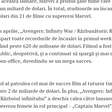
a această lansare, Marvel a produs șase filme care
 un miliard de dolari. În total, studiourile au înca
lari din 21 de filme cu supereroi Marvel.
n aprilie, „Avengers: Infinity War / Răzbunătorii: 
 spart toate recordurile de încasări în primul wee
ând peste 620 de milioane de dolari. Filmul a fost
public, deopotrivă, și a continuat să spargă și mai
box-office, dovedindu-se un mega succes.
d al patrulea cel mai de succes film al tuturor ti
ste 2 de miliarde de dolari. În plus, „Avengers: Inf
Războiul infinitului” a deschis calea către lansa
pererou femeie în rol principal – „Captain Marvel”