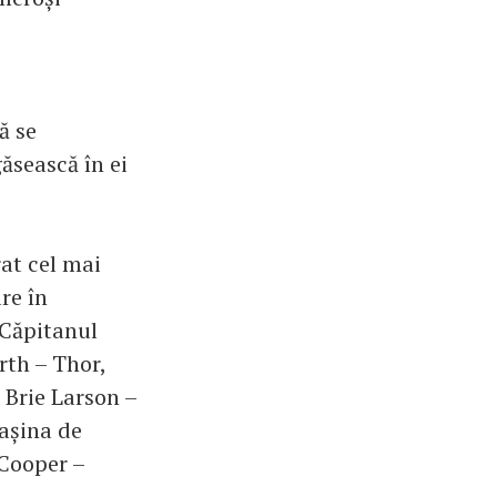
ă se
ăsească în ei
at cel mai
re în
 Căpitanul
th – Thor,
 Brie Larson –
așina de
 Cooper –