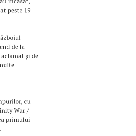
 au încasat,
sat peste 19
Războiul
kend de la
 aclamat și de
 multe
mpurilor, cu
inity War /
rea primului
.