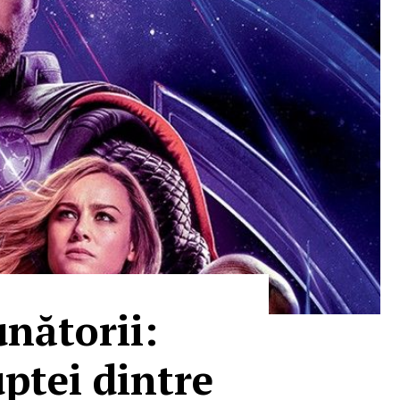
nătorii:
uptei dintre