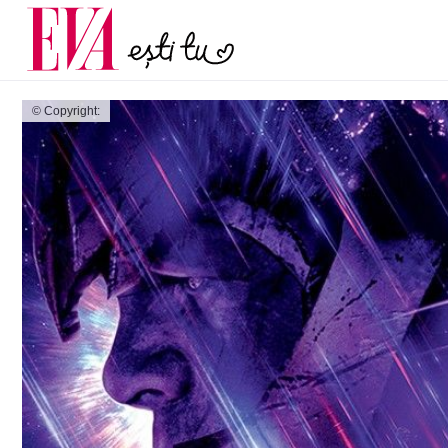
menopauză și când ar t
Carieră
la medic
Actualitate
© Copyright: