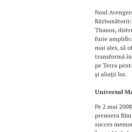
Noul Avengers
Răzbunătorii: 
Thanos, distru
furie amplific
mai ales, să o
transformă în
pe Terra pent
și aliații lor.
Universul Ma
Pe 2 mai 2008
premiera film
succes memora