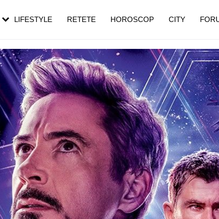
rebui să mergi
și 60 de ani. De ce te trezești mai des
pe măsură ce înaintezi în vârstă
LIFESTYLE
RETETE
HOROSCOP
CITY
FOR