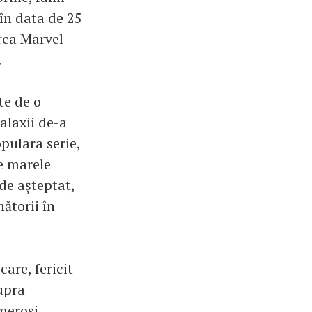
în data de 25
rca Marvel –
.
te de o
alaxii de-a
pulara serie,
e marele
de așteptat,
nătorii în
are, fericit
supra
meroși