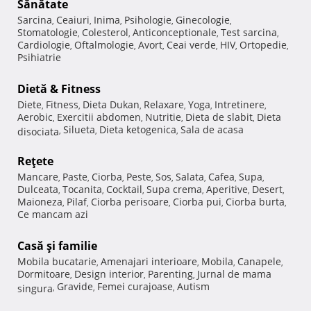
Sănătate
Sarcina
Ceaiuri
Inima
Psihologie
Ginecologie
,
,
,
,
,
Stomatologie
Colesterol
Anticonceptionale
Test sarcina
,
,
,
,
Cardiologie
Oftalmologie
Avort
Ceai verde
HIV
Ortopedie
,
,
,
,
,
,
Psihiatrie
Dietă & Fitness
Diete
Fitness
Dieta Dukan
Relaxare
Yoga
Intretinere
,
,
,
,
,
,
Aerobic
Exercitii abdomen
Nutritie
Dieta de slabit
Dieta
,
,
,
,
Silueta
Dieta ketogenica
Sala de acasa
disociata
,
,
,
Reţete
Mancare
Paste
Ciorba
Peste
Sos
Salata
Cafea
Supa
,
,
,
,
,
,
,
,
Dulceata
Tocanita
Cocktail
Supa crema
Aperitive
Desert
,
,
,
,
,
,
Maioneza
Pilaf
Ciorba perisoare
Ciorba pui
Ciorba burta
,
,
,
,
,
Ce mancam azi
Casă şi familie
Mobila bucatarie
Amenajari interioare
Mobila
Canapele
,
,
,
,
Dormitoare
Design interior
Parenting
Jurnal de mama
,
,
,
Gravide
Femei curajoase
Autism
singura
,
,
,