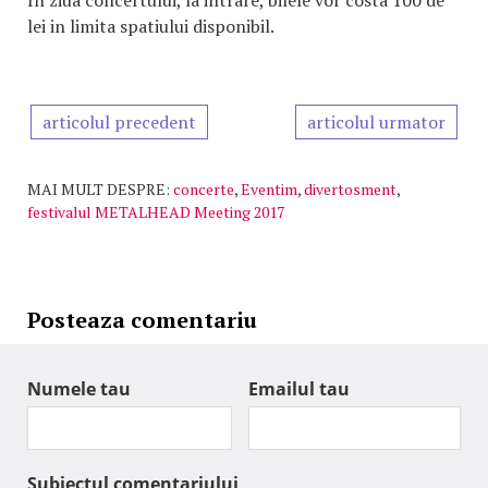
In ziua concertului, la intrare, bilele vor costa 100 de
lei in limita spatiului disponibil.
articolul precedent
articolul urmator
MAI MULT DESPRE:
concerte
,
Eventim
,
divertosment
,
festivalul METALHEAD Meeting 2017
Posteaza comentariu
Numele tau
Emailul tau
Subiectul comentariului