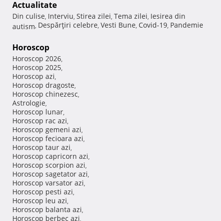
Actualitate
Din culise
Interviu
Stirea zilei
Tema zilei
Iesirea din
,
,
,
,
Despărţiri celebre
Vesti Bune
Covid-19
Pandemie
autism
,
,
,
,
Horoscop
Horoscop 2026
,
Horoscop 2025
,
Horoscop azi
,
Horoscop dragoste
,
Horoscop chinezesc
,
Astrologie
,
Horoscop lunar
,
Horoscop rac azi
,
Horoscop gemeni azi
,
Horoscop fecioara azi
,
Horoscop taur azi
,
Horoscop capricorn azi
,
Horoscop scorpion azi
,
Horoscop sagetator azi
,
Horoscop varsator azi
,
Horoscop pesti azi
,
Horoscop leu azi
,
Horoscop balanta azi
,
Horoscop berbec azi
,