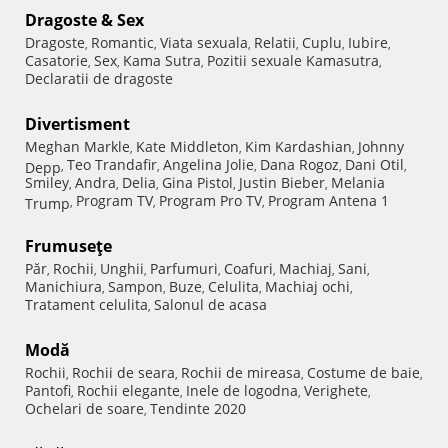
Dragoste & Sex
Dragoste
Romantic
Viata sexuala
Relatii
Cuplu
Iubire
,
,
,
,
,
,
Casatorie
Sex
Kama Sutra
Pozitii sexuale Kamasutra
,
,
,
,
Declaratii de dragoste
Divertisment
Meghan Markle
Kate Middleton
Kim Kardashian
Johnny
,
,
,
Teo Trandafir
Angelina Jolie
Dana Rogoz
Dani Otil
Depp
,
,
,
,
,
Smiley
Andra
Delia
Gina Pistol
Justin Bieber
Melania
,
,
,
,
,
Program TV
Program Pro TV
Program Antena 1
Trump
,
,
,
Frumuseţe
Păr
Rochii
Unghii
Parfumuri
Coafuri
Machiaj
Sani
,
,
,
,
,
,
,
Manichiura
Sampon
Buze
Celulita
Machiaj ochi
,
,
,
,
,
Tratament celulita
Salonul de acasa
,
Modă
Rochii
Rochii de seara
Rochii de mireasa
Costume de baie
,
,
,
,
Pantofi
Rochii elegante
Inele de logodna
Verighete
,
,
,
,
Ochelari de soare
Tendinte 2020
,