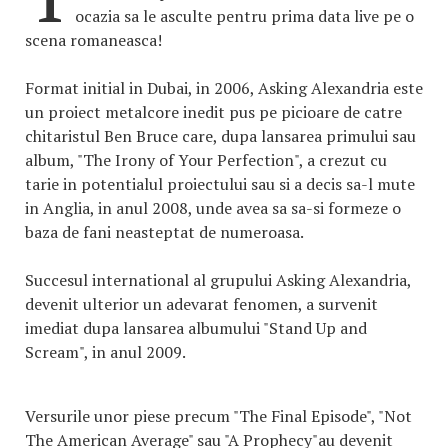
ocazia sa le asculte pentru prima data live pe o
scena romaneasca!
Format initial in Dubai, in 2006, Asking Alexandria este
un proiect metalcore inedit pus pe picioare de catre
chitaristul Ben Bruce care, dupa lansarea primului sau
album, "The Irony of Your Perfection", a crezut cu
tarie in potentialul proiectului sau si a decis sa-l mute
in Anglia, in anul 2008, unde avea sa sa-si formeze o
baza de fani neasteptat de numeroasa.
Succesul international al grupului Asking Alexandria,
devenit ulterior un adevarat fenomen, a survenit
imediat dupa lansarea albumului "Stand Up and
Scream", in anul 2009.
Versurile unor piese precum "The Final Episode", "Not
The American Average" sau "A Prophecy"au devenit