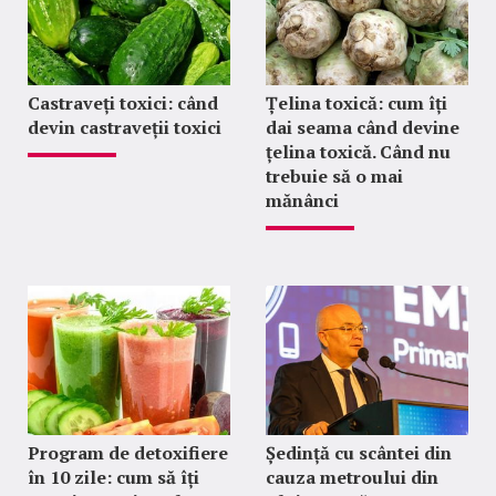
Castraveți toxici: când
Țelina toxică: cum îți
devin castraveții toxici
dai seama când devine
țelina toxică. Când nu
trebuie să o mai
mănânci
Program de detoxifiere
Ședință cu scântei din
în 10 zile: cum să îți
cauza metroului din