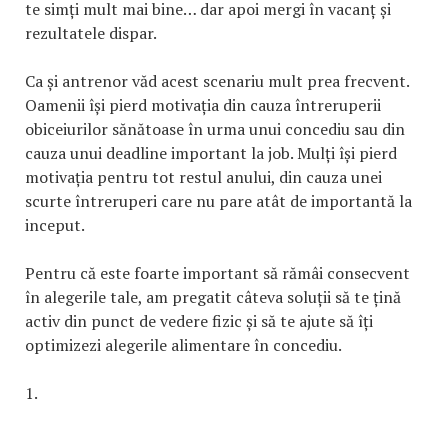
te simți mult mai bine… dar apoi mergi în vacanț și
rezultatele dispar.
Ca și antrenor văd acest scenariu mult prea frecvent.
Oamenii își pierd motivația din cauza întreruperii
obiceiurilor sănătoase în urma unui concediu sau din
cauza unui deadline important la job. Mulți își pierd
motivația pentru tot restul anului, din cauza unei
scurte întreruperi care nu pare atât de importantă la
inceput.
Pentru că este foarte important să rămâi consecvent
în alegerile tale, am pregatit câteva soluții să te țină
activ din punct de vedere fizic și să te ajute să îți
optimizezi alegerile alimentare în concediu.
1.