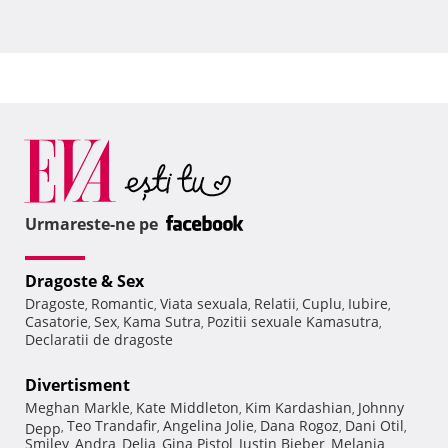
Urmareste-ne pe
Dragoste & Sex
Dragoste
Romantic
Viata sexuala
Relatii
Cuplu
Iubire
,
,
,
,
,
,
Casatorie
Sex
Kama Sutra
Pozitii sexuale Kamasutra
,
,
,
,
Declaratii de dragoste
Divertisment
Meghan Markle
Kate Middleton
Kim Kardashian
Johnny
,
,
,
Teo Trandafir
Angelina Jolie
Dana Rogoz
Dani Otil
Depp
,
,
,
,
,
Smiley
Andra
Delia
Gina Pistol
Justin Bieber
Melania
,
,
,
,
,