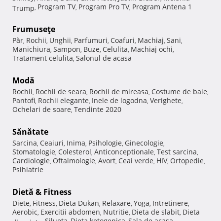
Program TV
Program Pro TV
Program Antena 1
Trump
,
,
,
Frumuseţe
Păr
Rochii
Unghii
Parfumuri
Coafuri
Machiaj
Sani
,
,
,
,
,
,
,
Manichiura
Sampon
Buze
Celulita
Machiaj ochi
,
,
,
,
,
Tratament celulita
Salonul de acasa
,
Modă
Rochii
Rochii de seara
Rochii de mireasa
Costume de baie
,
,
,
,
Pantofi
Rochii elegante
Inele de logodna
Verighete
,
,
,
,
Ochelari de soare
Tendinte 2020
,
Sănătate
Sarcina
Ceaiuri
Inima
Psihologie
Ginecologie
,
,
,
,
,
Stomatologie
Colesterol
Anticonceptionale
Test sarcina
,
,
,
,
Cardiologie
Oftalmologie
Avort
Ceai verde
HIV
Ortopedie
,
,
,
,
,
,
Psihiatrie
Dietă & Fitness
Diete
Fitness
Dieta Dukan
Relaxare
Yoga
Intretinere
,
,
,
,
,
,
Aerobic
Exercitii abdomen
Nutritie
Dieta de slabit
Dieta
,
,
,
,
Silueta
Dieta ketogenica
Sala de acasa