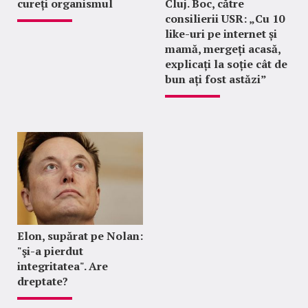
cureți organismul
Cluj. Boc, către
consilierii USR: „Cu 10
like-uri pe internet și
mamă, mergeți acasă,
explicați la soție cât de
bun ați fost astăzi”
Elon, supărat pe Nolan:
"şi-a pierdut
integritatea". Are
dreptate?