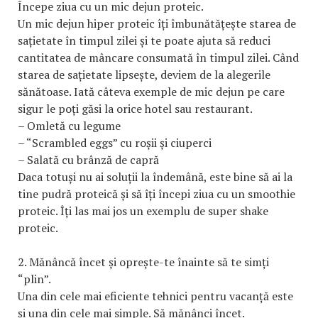
Începe ziua cu un mic dejun proteic.
Un mic dejun hiper proteic îți îmbunătățește starea de
sațietate în timpul zilei și te poate ajuta să reduci
cantitatea de mâncare consumată în timpul zilei. Când
starea de sațietate lipsește, deviem de la alegerile
sănătoase. Iată câteva exemple de mic dejun pe care
sigur le poți găsi la orice hotel sau restaurant.
– Omletă cu legume
– “Scrambled eggs” cu roșii și ciuperci
– Salată cu brânză de capră
Daca totuși nu ai soluții la îndemână, este bine să ai la
tine pudră proteică și să îți începi ziua cu un smoothie
proteic. Îți las mai jos un exemplu de super shake
proteic.
2. Mănâncă încet și oprește-te înainte să te simți
“plin”.
Una din cele mai eficiente tehnici pentru vacanță este
și una din cele mai simple. Să mănânci încet.