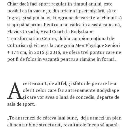
Chiar dacă faci sport regulat în timpul anului, este
posibil ca în vacanțp, din pricina lipsei mișcării, să te
îngrași și să pui la loc kilograme de care te-ai chinuit să
scapi până acum. Pentru a nu cădea în aeastă capcană,
Flavius Ursachi, Head Coach la Bodyshape
Transformation Center, dublu campion naţional de
Culturism şi Fitness la categoria Men Physique Seniori
+ 174 cm, în 2015 şi 2016, ne oferă trei pontur care ne
pot fi de folos în vacanță pentru a rămâne în formă.
A
cestea sunt, de altfel, și sfaturile pe care le-a
oferit celor care fac antrenamente Bodyshape
și care vor avea o lună de concediu, departe de
sala de sport.
„Te antrenezi de câteva luni bune, deja urmezi un plan
alimentar bine structurat, rezultatele încep să apară,