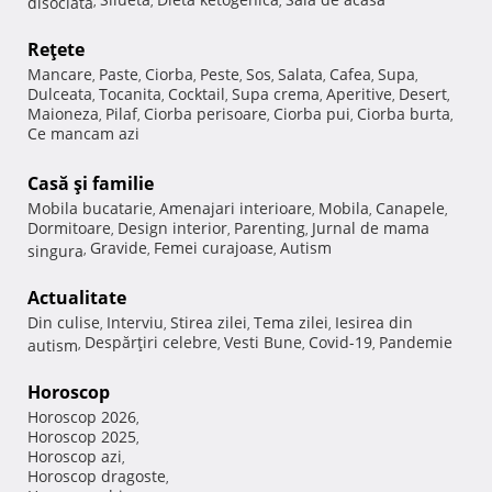
disociata
,
,
,
Reţete
Mancare
Paste
Ciorba
Peste
Sos
Salata
Cafea
Supa
,
,
,
,
,
,
,
,
Dulceata
Tocanita
Cocktail
Supa crema
Aperitive
Desert
,
,
,
,
,
,
Maioneza
Pilaf
Ciorba perisoare
Ciorba pui
Ciorba burta
,
,
,
,
,
Ce mancam azi
Casă şi familie
Mobila bucatarie
Amenajari interioare
Mobila
Canapele
,
,
,
,
Dormitoare
Design interior
Parenting
Jurnal de mama
,
,
,
Gravide
Femei curajoase
Autism
singura
,
,
,
Actualitate
Din culise
Interviu
Stirea zilei
Tema zilei
Iesirea din
,
,
,
,
Despărţiri celebre
Vesti Bune
Covid-19
Pandemie
autism
,
,
,
,
Horoscop
Horoscop 2026
,
Horoscop 2025
,
Horoscop azi
,
Horoscop dragoste
,