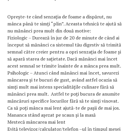
Oprește-te când senzația de foame a dispărut, nu
mânca până te simți “plin”. Aceasta tehnică te ajută să
nu mănânci prea mult din două motive:
Fiziologic – Durează în jur de 20 de minute de când ai
început să mănânci ca sistemul tău digestiv să trimită
semnal către creier pentru a opri senzația de foame și
să apară starea de sațietate. Dacă mănânci mai încet
acest semnal se trimite înainte de a mânca prea mult.
Psihologic – Atunci când mănânci mai încet, savurezi
mâncarea și te bucuri de gust, având astfel ocazia să
simți mult mai intens specialitățile culinare fără să
mănânci prea mult. Astfel te poți bucura de anumite
măncăruri specifice locurilor fără să te simți vinovat.
Ca să poți mânca mai lent ajută-te de pașii de mai jos.
Mananca stând așezat pe scaun și la masă
Mestecă mâncarea mai lent
Evită televizor/calculator/telefon –ul în timpul mesei