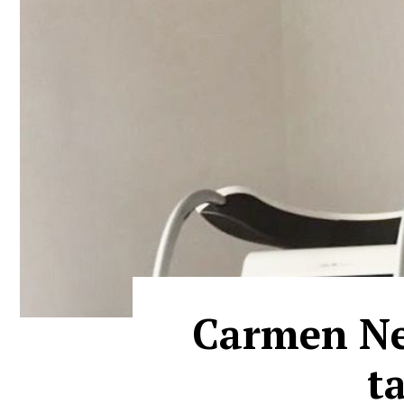
Carmen Neg
t