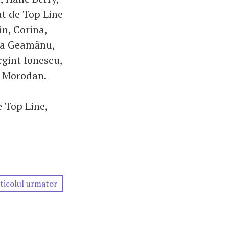
at de Top Line
n, Corina,
ia Geamănu,
rgint Ionescu,
a Morodan.
e Top Line,
ticolul urmator