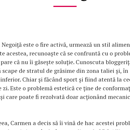
Negoiță este o fire activă, urmează un stil alimen
te acestea, recunoaște că se confruntă cu o probl
 pare că nu îi găsește soluție. Cunoscuta bloggeriț
 scape de stratul de grăsime din zona taliei și, în 
ferior. Chiar și făcând sport și fiind atentă la ce
 zi. Este o problemă estetică ce ține de conformaț
și care poate fi rezolvată doar acționând mecani
ea, Carmen a decis să îi vină de hac acestei pr