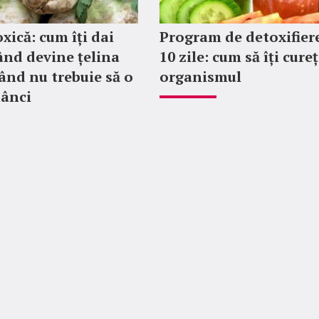
xică: cum îți dai
Program de detoxifier
nd devine țelina
10 zile: cum să îți cureț
Când nu trebuie să o
organismul
ânci