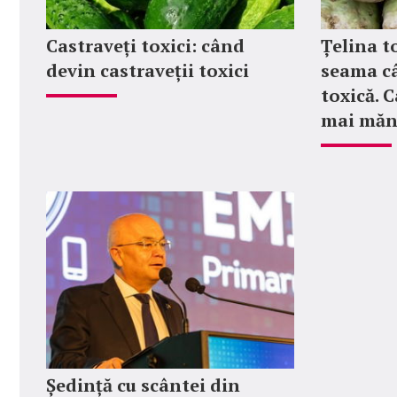
Castraveți toxici: când
Țelina to
devin castraveții toxici
seama câ
toxică. 
mai măn
Ședință cu scântei din