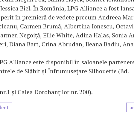
Jessica Biel. În România, LPG Alliance a fost lans
coperit în premieră de vedete precum Andreea Mari
cleanu, Carmen Brumă, Albertina Ionescu, Octav
Carmen Negoiță, Ellie White, Adina Halas, Sonia A
ieri, Diana Bart, Crina Abrudan, Ileana Badiu, An
PG Alliance este disponibil în saloanele partener
ntrele de Slăbit și Înfrumusețare Silhouette (Bd.
r.1 și Calea Dorobanților nr. 200).
dent
ar