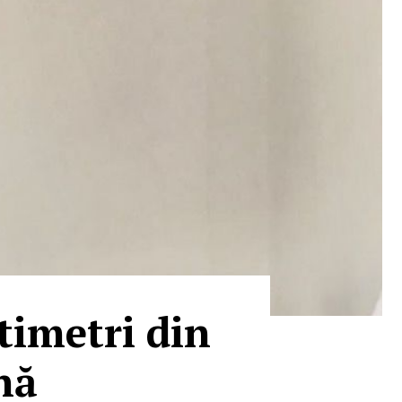
timetri din
nă