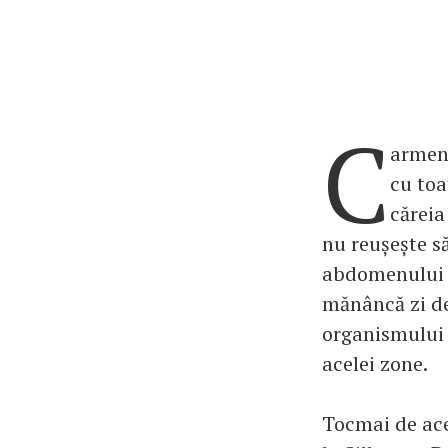
C
armen 
cu toa
căreia
nu reușește să
abdomenului in
mănâncă zi de
organismului 
acelei zone.
Tocmai de ace