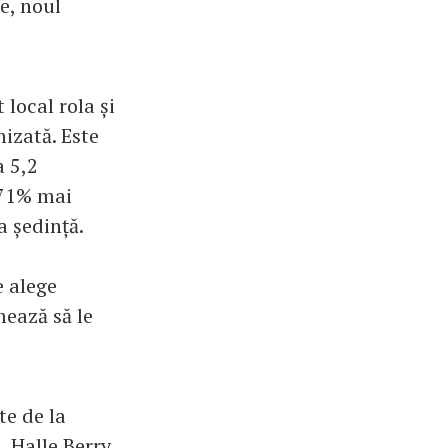
e, noul
local rola și
nizată. Este
a 5,2
u 71% mai
a ședință.
 alege
mează să le
te de la
 Halle Berry,