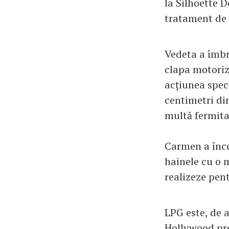
la Silhoette 
tratament de 
Vedeta a îmbr
clapa motoriza
acțiunea spec
centimetri din
multă fermitat
Carmen a înce
hainele cu o 
realizeze pent
LPG este, de a
Hollywood pre