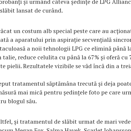
Dorobanți și urmând câteva ședințe de LPG Allianc
slăbit lansat de curând.
ăcat un costum alb special peste care au acționat 
tă a aparatului prin aspirație secvențială sincro
taculoasă a noii tehnologii LPG ce elimină până l
 talie, reduce celulita cu până la 67% și oferă c
e pielii. Rezultatele vizibile se văd încă din a trei
put tratamentul săptămâna trecută și deja poate
măsură mai mică pentru ședințele foto pe care ur
ru blogul său.
ltfel, și tratamentul de slăbit urmat de mari vede
cum Megan Fox, Salma Hayek, Scarlet Johansson,