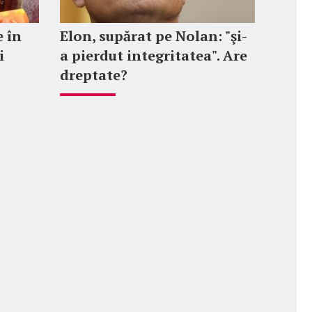
e în
Elon, supărat pe Nolan: "şi-
i
a pierdut integritatea". Are
dreptate?