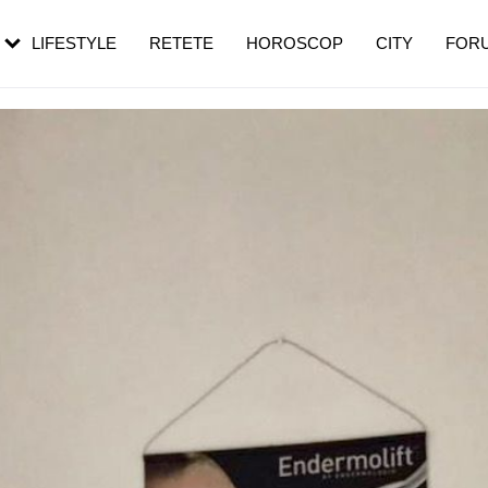
rebui să mergi
și 60 de ani. De ce te trezești mai des
pe măsură ce înaintezi în vârstă
LIFESTYLE
RETETE
HOROSCOP
CITY
FOR