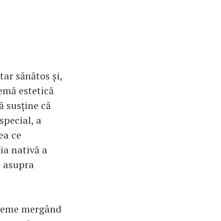
tar sănătos și,
emă estetică
ă susține că
special, a
ea ce
ia nativă a
c asupra
obleme mergând