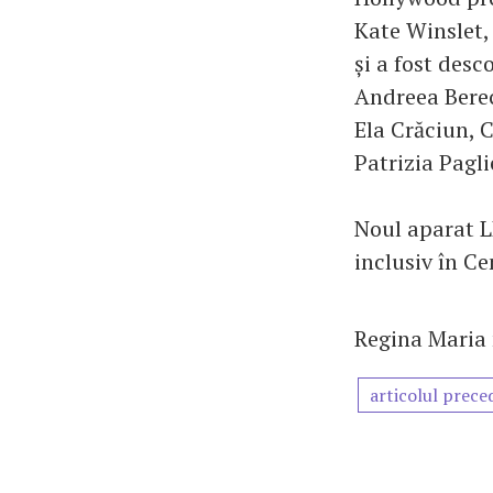
Kate Winslet, 
și a fost des
Andreea Bere
Ela Crăciun, 
Patrizia Pagl
Noul aparat L
inclusiv în Ce
Regina Maria n
articolul prece