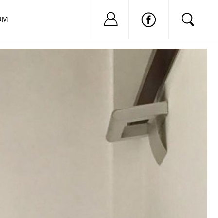
Nu ai cont?
Inregistreaza-
UM