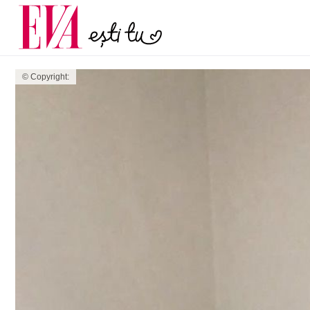
menopauză și când ar t
Carieră
la medic
Actualitate
© Copyright: