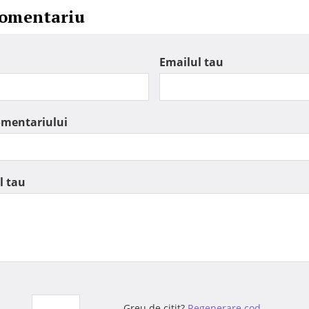
comentariu
Emailul tau
omentariului
l tau
Greu de citit?
Regenerare cod