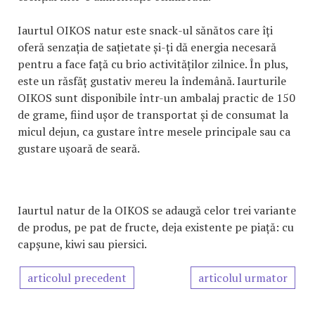
Iaurtul OIKOS natur este snack-ul sănătos care îți
oferă senzația de sațietate și-ți dă energia necesară
pentru a face față cu brio activităților zilnice. În plus,
este un răsfăț gustativ mereu la îndemână. Iaurturile
OIKOS sunt disponibile într-un ambalaj practic de 150
de grame, fiind ușor de transportat și de consumat la
micul dejun, ca gustare între mesele principale sau ca
gustare ușoară de seară.
Iaurtul natur de la OIKOS se adaugă celor trei variante
de produs, pe pat de fructe, deja existente pe piață: cu
capșune, kiwi sau piersici.
articolul precedent
articolul urmator