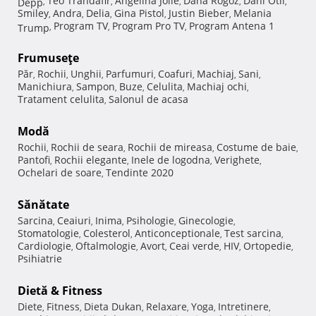
Teo Trandafir
Angelina Jolie
Dana Rogoz
Dani Otil
Depp
,
,
,
,
,
Smiley
Andra
Delia
Gina Pistol
Justin Bieber
Melania
,
,
,
,
,
Program TV
Program Pro TV
Program Antena 1
Trump
,
,
,
Frumuseţe
Păr
Rochii
Unghii
Parfumuri
Coafuri
Machiaj
Sani
,
,
,
,
,
,
,
Manichiura
Sampon
Buze
Celulita
Machiaj ochi
,
,
,
,
,
Tratament celulita
Salonul de acasa
,
Modă
Rochii
Rochii de seara
Rochii de mireasa
Costume de baie
,
,
,
,
Pantofi
Rochii elegante
Inele de logodna
Verighete
,
,
,
,
Ochelari de soare
Tendinte 2020
,
Sănătate
Sarcina
Ceaiuri
Inima
Psihologie
Ginecologie
,
,
,
,
,
Stomatologie
Colesterol
Anticonceptionale
Test sarcina
,
,
,
,
Cardiologie
Oftalmologie
Avort
Ceai verde
HIV
Ortopedie
,
,
,
,
,
,
Psihiatrie
Dietă & Fitness
Diete
Fitness
Dieta Dukan
Relaxare
Yoga
Intretinere
,
,
,
,
,
,