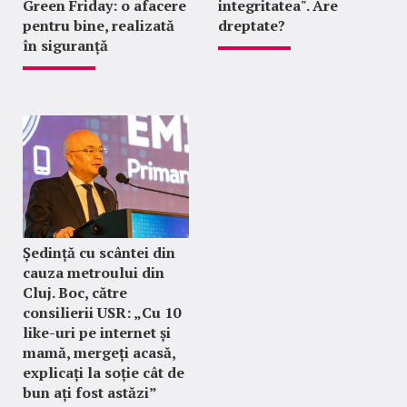
Green Friday: o afacere
integritatea". Are
pentru bine, realizată
dreptate?
în siguranță
Ședință cu scântei din
cauza metroului din
Cluj. Boc, către
consilierii USR: „Cu 10
like-uri pe internet și
mamă, mergeți acasă,
explicați la soție cât de
bun ați fost astăzi”