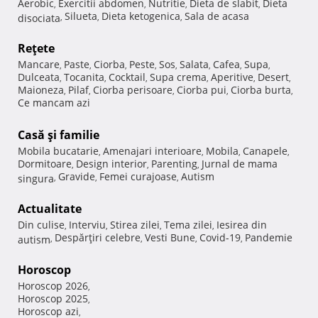
Aerobic
Exercitii abdomen
Nutritie
Dieta de slabit
Dieta
,
,
,
,
Silueta
Dieta ketogenica
Sala de acasa
disociata
,
,
,
Reţete
Mancare
Paste
Ciorba
Peste
Sos
Salata
Cafea
Supa
,
,
,
,
,
,
,
,
Dulceata
Tocanita
Cocktail
Supa crema
Aperitive
Desert
,
,
,
,
,
,
Maioneza
Pilaf
Ciorba perisoare
Ciorba pui
Ciorba burta
,
,
,
,
,
Ce mancam azi
Casă şi familie
Mobila bucatarie
Amenajari interioare
Mobila
Canapele
,
,
,
,
Dormitoare
Design interior
Parenting
Jurnal de mama
,
,
,
Gravide
Femei curajoase
Autism
singura
,
,
,
Actualitate
Din culise
Interviu
Stirea zilei
Tema zilei
Iesirea din
,
,
,
,
Despărţiri celebre
Vesti Bune
Covid-19
Pandemie
autism
,
,
,
,
Horoscop
Horoscop 2026
,
Horoscop 2025
,
Horoscop azi
,