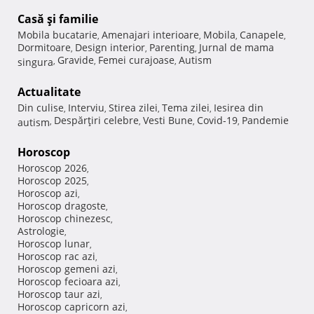
Casă şi familie
Mobila bucatarie
Amenajari interioare
Mobila
Canapele
,
,
,
,
Dormitoare
Design interior
Parenting
Jurnal de mama
,
,
,
Gravide
Femei curajoase
Autism
singura
,
,
,
Actualitate
Din culise
Interviu
Stirea zilei
Tema zilei
Iesirea din
,
,
,
,
Despărţiri celebre
Vesti Bune
Covid-19
Pandemie
autism
,
,
,
,
Horoscop
Horoscop 2026
,
Horoscop 2025
,
Horoscop azi
,
Horoscop dragoste
,
Horoscop chinezesc
,
Astrologie
,
Horoscop lunar
,
Horoscop rac azi
,
Horoscop gemeni azi
,
Horoscop fecioara azi
,
Horoscop taur azi
,
Horoscop capricorn azi
,