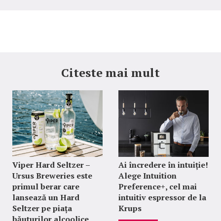
Citeste mai mult
Viper Hard Seltzer –
Ai încredere în intuiție!
Ursus Breweries este
Alege Intuition
primul berar care
Preference+, cel mai
lansează un Hard
intuitiv espressor de la
Seltzer pe piața
Krups
băuturilor alcoolice