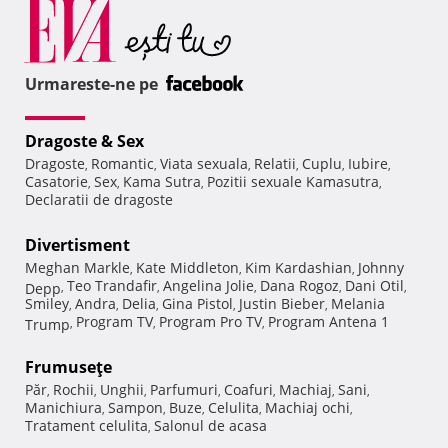
Urmareste-ne pe
Dragoste & Sex
Dragoste
Romantic
Viata sexuala
Relatii
Cuplu
Iubire
,
,
,
,
,
,
Casatorie
Sex
Kama Sutra
Pozitii sexuale Kamasutra
,
,
,
,
Declaratii de dragoste
Divertisment
Meghan Markle
Kate Middleton
Kim Kardashian
Johnny
,
,
,
Teo Trandafir
Angelina Jolie
Dana Rogoz
Dani Otil
Depp
,
,
,
,
,
Smiley
Andra
Delia
Gina Pistol
Justin Bieber
Melania
,
,
,
,
,
Program TV
Program Pro TV
Program Antena 1
Trump
,
,
,
Frumuseţe
Păr
Rochii
Unghii
Parfumuri
Coafuri
Machiaj
Sani
,
,
,
,
,
,
,
Manichiura
Sampon
Buze
Celulita
Machiaj ochi
,
,
,
,
,
Tratament celulita
Salonul de acasa
,