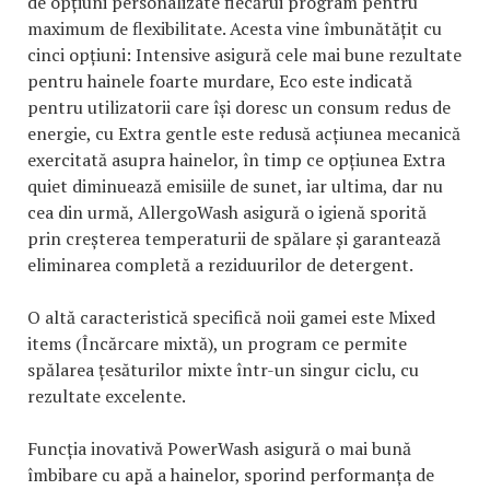
de opțiuni personalizate fiecărui program pentru
maximum de flexibilitate. Acesta vine îmbunătățit cu
cinci opțiuni: Intensive asigură cele mai bune rezultate
pentru hainele foarte murdare, Eco este indicată
pentru utilizatorii care își doresc un consum redus de
energie, cu Extra gentle este redusă acțiunea mecanică
exercitată asupra hainelor, în timp ce opțiunea Extra
quiet diminuează emisiile de sunet, iar ultima, dar nu
cea din urmă, AllergoWash asigură o igienă sporită
prin creșterea temperaturii de spălare și garantează
eliminarea completă a reziduurilor de detergent.
O altă caracteristică specifică noii gamei este Mixed
items (Încărcare mixtă), un program ce permite
spălarea țesăturilor mixte într-un singur ciclu, cu
rezultate excelente.
Funcția inovativă PowerWash asigură o mai bună
îmbibare cu apă a hainelor, sporind performanța de