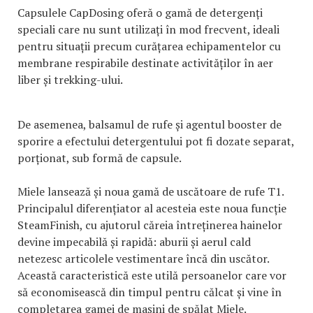
Capsulele CapDosing oferă o gamă de detergenți
speciali care nu sunt utilizați în mod frecvent, ideali
pentru situații precum curățarea echipamentelor cu
membrane respirabile destinate activităților în aer
liber și trekking-ului.
De asemenea, balsamul de rufe și agentul booster de
sporire a efectului detergentului pot fi dozate separat,
porționat, sub formă de capsule.
Miele lansează și noua gamă de uscătoare de rufe T1.
Principalul diferențiator al acesteia este noua funcție
SteamFinish, cu ajutorul căreia întreținerea hainelor
devine impecabilă și rapidă: aburii și aerul cald
netezesc articolele vestimentare încă din uscător.
Această caracteristică este utilă persoanelor care vor
să economisească din timpul pentru călcat și vine în
completarea gamei de mașini de spălat Miele.