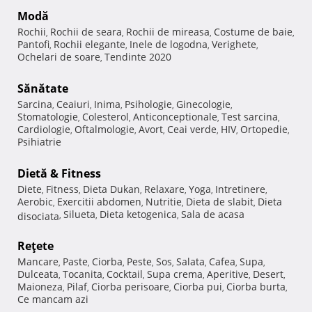
Modă
Rochii
Rochii de seara
Rochii de mireasa
Costume de baie
,
,
,
,
Pantofi
Rochii elegante
Inele de logodna
Verighete
,
,
,
,
Ochelari de soare
Tendinte 2020
,
Sănătate
Sarcina
Ceaiuri
Inima
Psihologie
Ginecologie
,
,
,
,
,
Stomatologie
Colesterol
Anticonceptionale
Test sarcina
,
,
,
,
Cardiologie
Oftalmologie
Avort
Ceai verde
HIV
Ortopedie
,
,
,
,
,
,
Psihiatrie
Dietă & Fitness
Diete
Fitness
Dieta Dukan
Relaxare
Yoga
Intretinere
,
,
,
,
,
,
Aerobic
Exercitii abdomen
Nutritie
Dieta de slabit
Dieta
,
,
,
,
Silueta
Dieta ketogenica
Sala de acasa
disociata
,
,
,
Reţete
Mancare
Paste
Ciorba
Peste
Sos
Salata
Cafea
Supa
,
,
,
,
,
,
,
,
Dulceata
Tocanita
Cocktail
Supa crema
Aperitive
Desert
,
,
,
,
,
,
Maioneza
Pilaf
Ciorba perisoare
Ciorba pui
Ciorba burta
,
,
,
,
,
Ce mancam azi