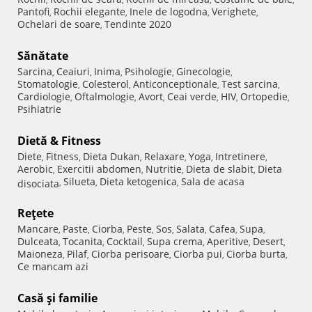
Pantofi
Rochii elegante
Inele de logodna
Verighete
,
,
,
,
Ochelari de soare
Tendinte 2020
,
Sănătate
Sarcina
Ceaiuri
Inima
Psihologie
Ginecologie
,
,
,
,
,
Stomatologie
Colesterol
Anticonceptionale
Test sarcina
,
,
,
,
Cardiologie
Oftalmologie
Avort
Ceai verde
HIV
Ortopedie
,
,
,
,
,
,
Psihiatrie
Dietă & Fitness
Diete
Fitness
Dieta Dukan
Relaxare
Yoga
Intretinere
,
,
,
,
,
,
Aerobic
Exercitii abdomen
Nutritie
Dieta de slabit
Dieta
,
,
,
,
Silueta
Dieta ketogenica
Sala de acasa
disociata
,
,
,
Reţete
Mancare
Paste
Ciorba
Peste
Sos
Salata
Cafea
Supa
,
,
,
,
,
,
,
,
Dulceata
Tocanita
Cocktail
Supa crema
Aperitive
Desert
,
,
,
,
,
,
Maioneza
Pilaf
Ciorba perisoare
Ciorba pui
Ciorba burta
,
,
,
,
,
Ce mancam azi
Casă şi familie