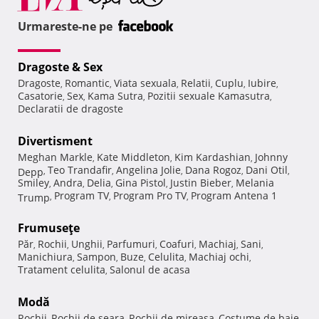
Urmareste-ne pe
Dragoste & Sex
Dragoste
Romantic
Viata sexuala
Relatii
Cuplu
Iubire
,
,
,
,
,
,
Casatorie
Sex
Kama Sutra
Pozitii sexuale Kamasutra
,
,
,
,
Declaratii de dragoste
Divertisment
Meghan Markle
Kate Middleton
Kim Kardashian
Johnny
,
,
,
Teo Trandafir
Angelina Jolie
Dana Rogoz
Dani Otil
Depp
,
,
,
,
,
Smiley
Andra
Delia
Gina Pistol
Justin Bieber
Melania
,
,
,
,
,
Program TV
Program Pro TV
Program Antena 1
Trump
,
,
,
Frumuseţe
Păr
Rochii
Unghii
Parfumuri
Coafuri
Machiaj
Sani
,
,
,
,
,
,
,
Manichiura
Sampon
Buze
Celulita
Machiaj ochi
,
,
,
,
,
Tratament celulita
Salonul de acasa
,
Modă
Rochii
Rochii de seara
Rochii de mireasa
Costume de baie
,
,
,
,