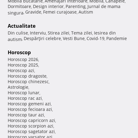
Mobila bucatarie
Amenajari interioare
Mobila
Canapele
,
,
,
,
Dormitoare
Design interior
Parenting
Jurnal de mama
,
,
,
Gravide
Femei curajoase
Autism
singura
,
,
,
Actualitate
Din culise
Interviu
Stirea zilei
Tema zilei
Iesirea din
,
,
,
,
Despărţiri celebre
Vesti Bune
Covid-19
Pandemie
autism
,
,
,
,
Horoscop
Horoscop 2026
,
Horoscop 2025
,
Horoscop azi
,
Horoscop dragoste
,
Horoscop chinezesc
,
Astrologie
,
Horoscop lunar
,
Horoscop rac azi
,
Horoscop gemeni azi
,
Horoscop fecioara azi
,
Horoscop taur azi
,
Horoscop capricorn azi
,
Horoscop scorpion azi
,
Horoscop sagetator azi
,
Horoscop varsator azi
,