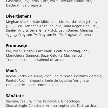
Casatorie
Sex
Kama Sutra
Pozitii sexuale Kamasutra
,
,
,
,
Declaratii de dragoste
Divertisment
Meghan Markle
Kate Middleton
Kim Kardashian
Johnny
,
,
,
Teo Trandafir
Angelina Jolie
Dana Rogoz
Dani Otil
Depp
,
,
,
,
,
Smiley
Andra
Delia
Gina Pistol
Justin Bieber
Melania
,
,
,
,
,
Program TV
Program Pro TV
Program Antena 1
Trump
,
,
,
Frumuseţe
Păr
Rochii
Unghii
Parfumuri
Coafuri
Machiaj
Sani
,
,
,
,
,
,
,
Manichiura
Sampon
Buze
Celulita
Machiaj ochi
,
,
,
,
,
Tratament celulita
Salonul de acasa
,
Modă
Rochii
Rochii de seara
Rochii de mireasa
Costume de baie
,
,
,
,
Pantofi
Rochii elegante
Inele de logodna
Verighete
,
,
,
,
Ochelari de soare
Tendinte 2020
,
Sănătate
Sarcina
Ceaiuri
Inima
Psihologie
Ginecologie
,
,
,
,
,
Stomatologie
Colesterol
Anticonceptionale
Test sarcina
,
,
,
,