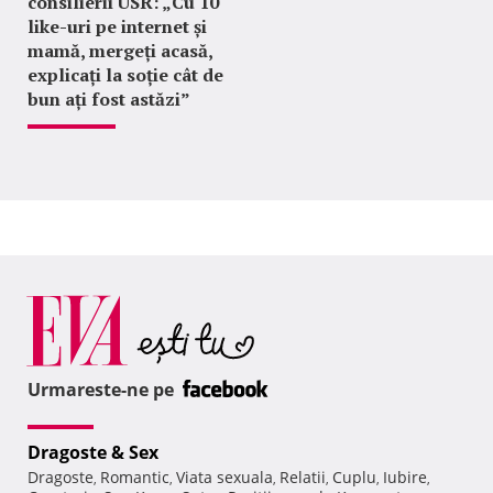
consilierii USR: „Cu 10
like-uri pe internet și
mamă, mergeți acasă,
explicați la soție cât de
bun ați fost astăzi”
Urmareste-ne pe
Dragoste & Sex
Dragoste
Romantic
Viata sexuala
Relatii
Cuplu
Iubire
,
,
,
,
,
,