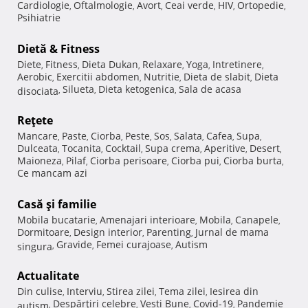
Cardiologie
Oftalmologie
Avort
Ceai verde
HIV
Ortopedie
,
,
,
,
,
,
Psihiatrie
Dietă & Fitness
Diete
Fitness
Dieta Dukan
Relaxare
Yoga
Intretinere
,
,
,
,
,
,
Aerobic
Exercitii abdomen
Nutritie
Dieta de slabit
Dieta
,
,
,
,
Silueta
Dieta ketogenica
Sala de acasa
disociata
,
,
,
Reţete
Mancare
Paste
Ciorba
Peste
Sos
Salata
Cafea
Supa
,
,
,
,
,
,
,
,
Dulceata
Tocanita
Cocktail
Supa crema
Aperitive
Desert
,
,
,
,
,
,
Maioneza
Pilaf
Ciorba perisoare
Ciorba pui
Ciorba burta
,
,
,
,
,
Ce mancam azi
Casă şi familie
Mobila bucatarie
Amenajari interioare
Mobila
Canapele
,
,
,
,
Dormitoare
Design interior
Parenting
Jurnal de mama
,
,
,
Gravide
Femei curajoase
Autism
singura
,
,
,
Actualitate
Din culise
Interviu
Stirea zilei
Tema zilei
Iesirea din
,
,
,
,
Despărţiri celebre
Vesti Bune
Covid-19
Pandemie
autism
,
,
,
,