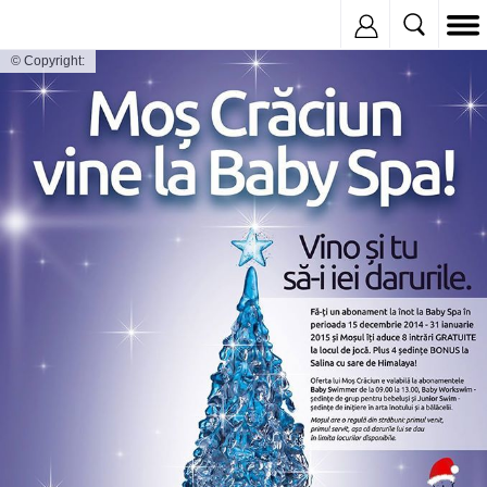
Inregistreaza
© Copyright: