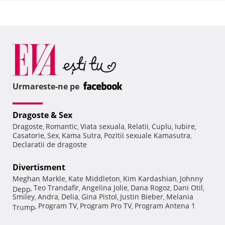
Urmareste-ne pe
Dragoste & Sex
Dragoste
Romantic
Viata sexuala
Relatii
Cuplu
Iubire
,
,
,
,
,
,
Casatorie
Sex
Kama Sutra
Pozitii sexuale Kamasutra
,
,
,
,
Declaratii de dragoste
Divertisment
Meghan Markle
Kate Middleton
Kim Kardashian
Johnny
,
,
,
Teo Trandafir
Angelina Jolie
Dana Rogoz
Dani Otil
Depp
,
,
,
,
,
Smiley
Andra
Delia
Gina Pistol
Justin Bieber
Melania
,
,
,
,
,
Program TV
Program Pro TV
Program Antena 1
Trump
,
,
,