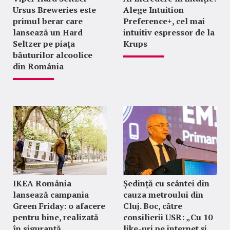
Ursus Breweries este
Alege Intuition
primul berar care
Preference+, cel mai
lansează un Hard
intuitiv espressor de la
Seltzer pe piața
Krups
băuturilor alcoolice
din România
IKEA România
Ședință cu scântei din
lansează campania
cauza metroului din
Green Friday: o afacere
Cluj. Boc, către
pentru bine, realizată
consilierii USR: „Cu 10
în siguranță
like-uri pe internet și