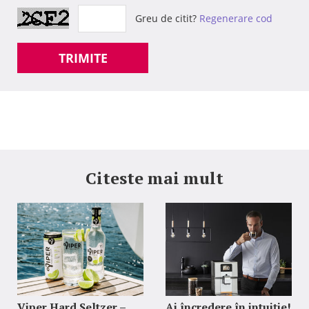
Greu de citit?
Regenerare cod
TRIMITE
Citeste mai mult
Viper Hard Seltzer –
Ai încredere în intuiție!