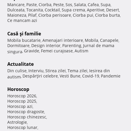
Mancare
Paste
Ciorba
Peste
Sos
Salata
Cafea
Supa
,
,
,
,
,
,
,
,
Dulceata
Tocanita
Cocktail
Supa crema
Aperitive
Desert
,
,
,
,
,
,
Maioneza
Pilaf
Ciorba perisoare
Ciorba pui
Ciorba burta
,
,
,
,
,
Ce mancam azi
Casă şi familie
Mobila bucatarie
Amenajari interioare
Mobila
Canapele
,
,
,
,
Dormitoare
Design interior
Parenting
Jurnal de mama
,
,
,
Gravide
Femei curajoase
Autism
singura
,
,
,
Actualitate
Din culise
Interviu
Stirea zilei
Tema zilei
Iesirea din
,
,
,
,
Despărţiri celebre
Vesti Bune
Covid-19
Pandemie
autism
,
,
,
,
Horoscop
Horoscop 2026
,
Horoscop 2025
,
Horoscop azi
,
Horoscop dragoste
,
Horoscop chinezesc
,
Astrologie
,
Horoscop lunar
,