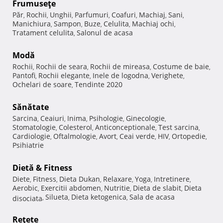
Frumuseţe
Păr
Rochii
Unghii
Parfumuri
Coafuri
Machiaj
Sani
,
,
,
,
,
,
,
Manichiura
Sampon
Buze
Celulita
Machiaj ochi
,
,
,
,
,
Tratament celulita
Salonul de acasa
,
Modă
Rochii
Rochii de seara
Rochii de mireasa
Costume de baie
,
,
,
,
Pantofi
Rochii elegante
Inele de logodna
Verighete
,
,
,
,
Ochelari de soare
Tendinte 2020
,
Sănătate
Sarcina
Ceaiuri
Inima
Psihologie
Ginecologie
,
,
,
,
,
Stomatologie
Colesterol
Anticonceptionale
Test sarcina
,
,
,
,
Cardiologie
Oftalmologie
Avort
Ceai verde
HIV
Ortopedie
,
,
,
,
,
,
Psihiatrie
Dietă & Fitness
Diete
Fitness
Dieta Dukan
Relaxare
Yoga
Intretinere
,
,
,
,
,
,
Aerobic
Exercitii abdomen
Nutritie
Dieta de slabit
Dieta
,
,
,
,
Silueta
Dieta ketogenica
Sala de acasa
disociata
,
,
,
Reţete