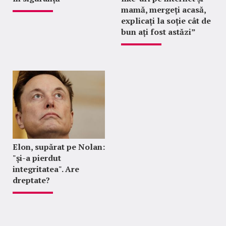
mamă, mergeți acasă,
explicați la soție cât de
bun ați fost astăzi”
Elon, supărat pe Nolan:
"şi-a pierdut
integritatea". Are
dreptate?