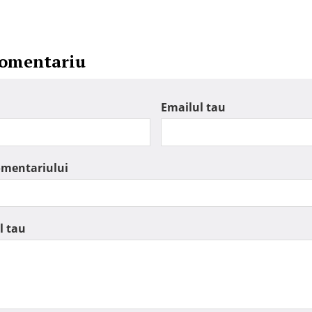
comentariu
Emailul tau
omentariului
l tau