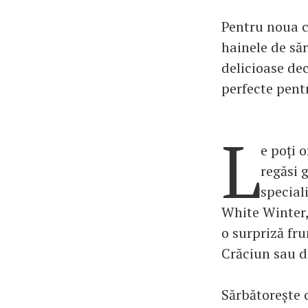
Pentru noua c
hainele de să
delicioase dec
perfecte pentr
L
e poți 
regăsi 
special
White Winter,
o surpriză fru
Crăciun sau de
Sărbătorește 