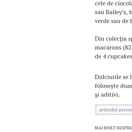
cele de cioco
sau Bailey’s, 
verde sau de b
Din colecția s
macarons (82l
de 4 cupcakes
Dulciurile se
folosește doar
şi aditivi.
articolul prece
MAI MULT DESPRE