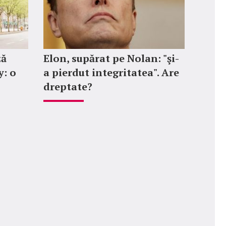
ză
Elon, supărat pe Nolan: "şi-
: o
a pierdut integritatea". Are
dreptate?