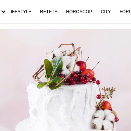
rebui să mergi
și 60 de ani. De ce te trezești mai des
pe măsură ce înaintezi în vârstă
LIFESTYLE
RETETE
HOROSCOP
CITY
FOR