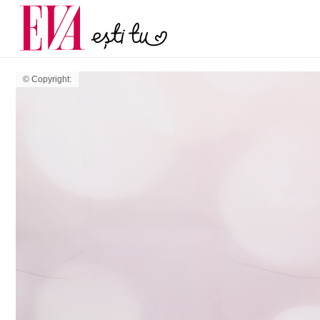
menopauză și când ar t
Carieră
la medic
Actualitate
© Copyright: