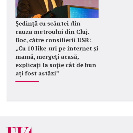
Ședință cu scântei din
cauza metroului din Cluj.
Boc, către consilierii USR:
„Cu 10 like-uri pe internet și
mamă, mergeți acasă,
explicați la soție cât de bun
ați fost astăzi”