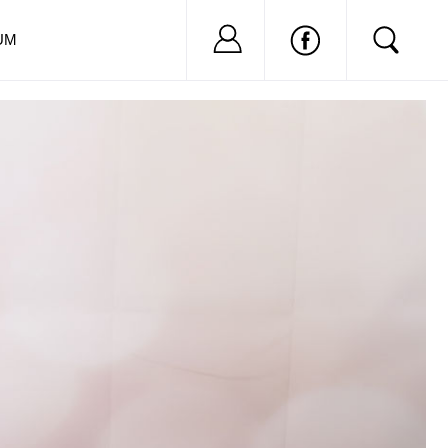
Nu ai cont?
Inregistreaza-
UM