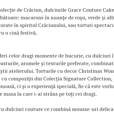
olecție de Crăciun, dulciurile Grace Couture Cak
rbătoare: macarons în nuanțe de roșu, verde și al
orate în spiritul Crăciunului, sau torturi spectac
u o cină festivă.
oferi celor dragi momente de bucurie, cu dulciuri î
gusturile, aromele și texturile preferate, combinat
iștii atelierului. Torturile cu decor Christmas Wo
 cu compoziții din Colecția Signature Collection, 
moasă, ci și o experiență specială, fie că este vor
 masa la care i-ai strâns pe toți cei dragi.
cu dulciuri couture ce combină mousse-uri delic