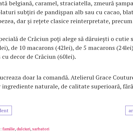
lată belgiană, caramel, straciatella, zmeură șamp
blaturi subțiri de pandișpan alb sau cu cacao, blat
ezea, dar și rețete clasice reinterpretate, precum
pecială de Crăciun poți alege să dăruiești o cutie 
ei), de 10 macarons (42lei), de 5 macarons (24lei)
 cu decor de Crăciun (60lei).
 lucreaza doar la comandă. Atelierul Grace Coutu
 ingrediente naturale, de calitate superioară, făr
dent
ar
:
familie
,
dulciuri
,
sarbatori