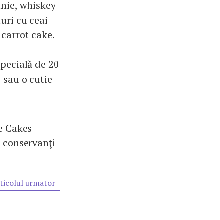
anie, whiskey
uri cu ceai
 carrot cake.
specială de 20
 sau o cutie
re Cakes
ă conservanţi
ticolul urmator