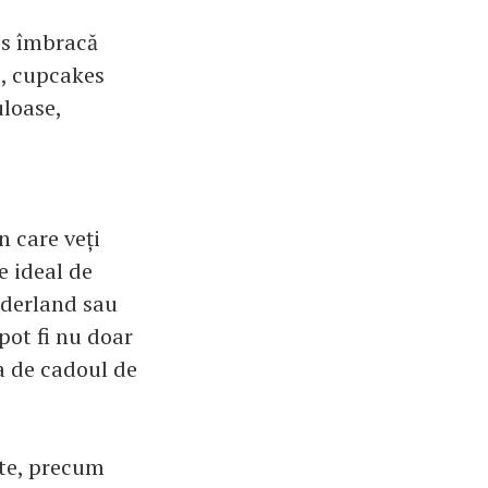
es îmbracă
b, cupcakes
uloase,
n care veți
e ideal de
nderland sau
pot fi nu doar
ba de cadoul de
ate, precum