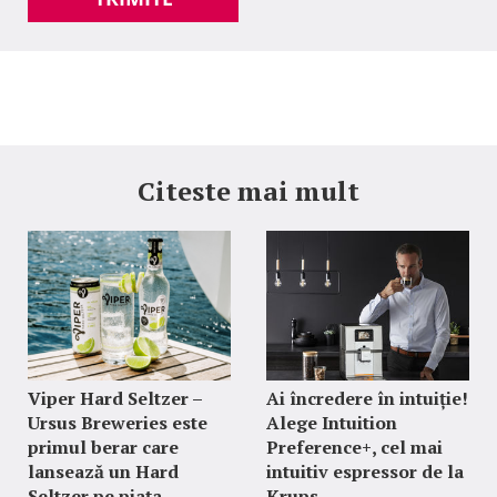
Citeste mai mult
Viper Hard Seltzer –
Ai încredere în intuiție!
Ursus Breweries este
Alege Intuition
primul berar care
Preference+, cel mai
lansează un Hard
intuitiv espressor de la
Seltzer pe piața
Krups