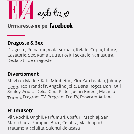
Urmareste-ne pe
Dragoste & Sex
Dragoste
Romantic
Viata sexuala
Relatii
Cuplu
Iubire
,
,
,
,
,
,
Casatorie
Sex
Kama Sutra
Pozitii sexuale Kamasutra
,
,
,
,
Declaratii de dragoste
Divertisment
Meghan Markle
Kate Middleton
Kim Kardashian
Johnny
,
,
,
Teo Trandafir
Angelina Jolie
Dana Rogoz
Dani Otil
Depp
,
,
,
,
,
Smiley
Andra
Delia
Gina Pistol
Justin Bieber
Melania
,
,
,
,
,
Program TV
Program Pro TV
Program Antena 1
Trump
,
,
,
Frumuseţe
Păr
Rochii
Unghii
Parfumuri
Coafuri
Machiaj
Sani
,
,
,
,
,
,
,
Manichiura
Sampon
Buze
Celulita
Machiaj ochi
,
,
,
,
,
Tratament celulita
Salonul de acasa
,