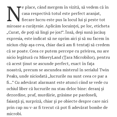
N
e place, când mergem în vizită, să vedem că în
casa respectivă totul este perfect aranjat,
fiecare lucru este pus la locul lui și peste tot
miroase a curățenie. Aplicăm locuinței, pe loc, eticheta
„Curat, de poți să lingi pe jos!”. Însă, deși sună jucăuș
expresia, este indicat să ne oprim aici și să nu facem în
niciun chip așa ceva, chiar dacă am fi tentați să credem
că se poate. Ceea ce putem percepe cu privirea, nu are
nicio legătură cu MiseryLand (Țara Microbilor), pentru
că acest ținut se ascunde perfect, exact în fața
noastră, precum se ascundea misterul în serialul Twin
Peaks, unde niciodată „lucrurile nu sunt ceea ce par a
fi...” Cu adevărat alarmant este atunci când se vede cu
ochiul liber că lucrurile nu stau deloc bine: deranj și
dezordine, praf, murdărie, grăsime pe pardoseli,
faianță și, surpriză, chiar și pe obiecte despre care nici
prin cap nu v-ar fi trecut că pot fi adevărat bombe de
microbi.