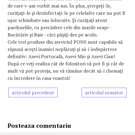
de care v-am vorbit mai sus. În plus, ștergeți-le,
curățați-le și dezinfectați-le pe celelalte care nu pot fi
ușor schimbate sau înlocuite. Și curățați atent
pardoselile, cu precădere cele din marile orașe -
Bucătărie și Baie - căci pășiți des pe acolo.
Cele trei produse din serviciul PONS sunt capabile să
răpună acești inamici neplăcuți și să-i îndepărteze
definitiv: Asevi Portocală, Asevi Mio şi Asevi Cian!
După ce veți realiza cât de folositori vă pot fi și cât de
mult vă pot proteja, nu vă rămâne decât să-i chemați
cu încredere în casa voastră!
articolul precedent
articolul urmator
Posteaza comentariu