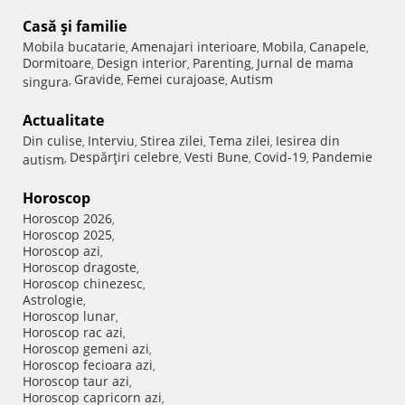
Casă şi familie
Mobila bucatarie
Amenajari interioare
Mobila
Canapele
,
,
,
,
Dormitoare
Design interior
Parenting
Jurnal de mama
,
,
,
Gravide
Femei curajoase
Autism
singura
,
,
,
Actualitate
Din culise
Interviu
Stirea zilei
Tema zilei
Iesirea din
,
,
,
,
Despărţiri celebre
Vesti Bune
Covid-19
Pandemie
autism
,
,
,
,
Horoscop
Horoscop 2026
,
Horoscop 2025
,
Horoscop azi
,
Horoscop dragoste
,
Horoscop chinezesc
,
Astrologie
,
Horoscop lunar
,
Horoscop rac azi
,
Horoscop gemeni azi
,
Horoscop fecioara azi
,
Horoscop taur azi
,
Horoscop capricorn azi
,