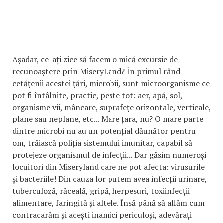
Așadar, ce-ați zice să facem o mică excursie de
recunoaștere prin MiseryLand? În primul rând
cetățenii acestei țări, microbii, sunt microorganisme ce
pot fi întâlnite, practic, peste tot: aer, apă, sol,
organisme vii, mâncare, suprafețe orizontale, verticale,
plane sau neplane, etc... Mare țara, nu? O mare parte
dintre microbi nu au un potențial dăunător pentru
om, trăiască poliția sistemului imunitar, capabil să
protejeze organismul de infecții... Dar găsim numeroși
locuitori din Miseryland care ne pot afecta: virusurile
şi bacteriile! Din cauza lor putem avea infecții urinare,
tuberculoză, răceală, gripă, herpesuri, toxiinfecții
alimentare, faringită și altele. Însă până să aflăm cum
contracarăm și acești inamici periculoși, adevărați