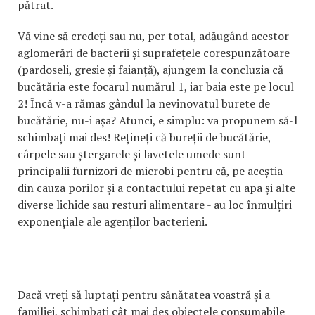
pătrat.
Vă vine să credeți sau nu, per total, adăugând acestor
aglomerări de bacterii și suprafețele corespunzătoare
(pardoseli, gresie și faianță), ajungem la concluzia că
bucătăria este focarul numărul 1, iar baia este pe locul
2! Încă v-a rămas gândul la nevinovatul burete de
bucătărie, nu-i așa? Atunci, e simplu: va propunem să-l
schimbați mai des! Rețineți că bureții de bucătărie,
cârpele sau ștergarele și lavetele umede sunt
principalii furnizori de microbi pentru că, pe aceștia -
din cauza porilor și a contactului repetat cu apa și alte
diverse lichide sau resturi alimentare - au loc înmulțiri
exponențiale ale agenților bacterieni.
Dacă vreți să luptați pentru sănătatea voastră și a
familiei, schimbați cât mai des obiectele consumabile