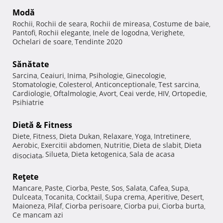
Modă
Rochii
Rochii de seara
Rochii de mireasa
Costume de baie
,
,
,
,
Pantofi
Rochii elegante
Inele de logodna
Verighete
,
,
,
,
Ochelari de soare
Tendinte 2020
,
Sănătate
Sarcina
Ceaiuri
Inima
Psihologie
Ginecologie
,
,
,
,
,
Stomatologie
Colesterol
Anticonceptionale
Test sarcina
,
,
,
,
Cardiologie
Oftalmologie
Avort
Ceai verde
HIV
Ortopedie
,
,
,
,
,
,
Psihiatrie
Dietă & Fitness
Diete
Fitness
Dieta Dukan
Relaxare
Yoga
Intretinere
,
,
,
,
,
,
Aerobic
Exercitii abdomen
Nutritie
Dieta de slabit
Dieta
,
,
,
,
Silueta
Dieta ketogenica
Sala de acasa
disociata
,
,
,
Reţete
Mancare
Paste
Ciorba
Peste
Sos
Salata
Cafea
Supa
,
,
,
,
,
,
,
,
Dulceata
Tocanita
Cocktail
Supa crema
Aperitive
Desert
,
,
,
,
,
,
Maioneza
Pilaf
Ciorba perisoare
Ciorba pui
Ciorba burta
,
,
,
,
,
Ce mancam azi