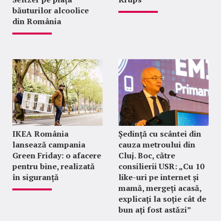
băuturilor alcoolice
din România
IKEA România
Ședință cu scântei din
lansează campania
cauza metroului din
Green Friday: o afacere
Cluj. Boc, către
pentru bine, realizată
consilierii USR: „Cu 10
în siguranță
like-uri pe internet și
mamă, mergeți acasă,
explicați la soție cât de
bun ați fost astăzi”